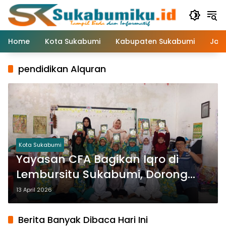
Langsung
ke
konten
Home
Kota Sukabumi
Kabupaten Sukabumi
Jaw
pendidikan Alquran
Kota Sukabumi
Yayasan CFA Bagikan Iqro di
Lembursitu Sukabumi, Dorong
Anak Belajar Alquran Sejak Dini
13 April 2026
Berita Banyak Dibaca Hari Ini