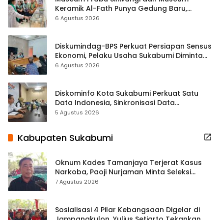
Keramik Al-Fath Punya Gedung Baru,
Hampir 500 Koleksi Dipisahkan
6 Agustus 2026
Diskumindag-BPS Perkuat Persiapan Sensus
Ekonomi, Pelaku Usaha Sukabumi Diminta
Terbuka Beri Data
6 Agustus 2026
Diskominfo Kota Sukabumi Perkuat Satu
Data Indonesia, Sinkronisasi Data
Kewilayahan Dikebut
5 Agustus 2026
Kabupaten Sukabumi
Oknum Kades Tamanjaya Terjerat Kasus
Narkoba, Paoji Nurjaman Minta Seleksi
Calon Kades Diperketat
7 Agustus 2026
Sosialisasi 4 Pilar Kebangsaan Digelar di
Jampangkulon, Yulius Setiarto Tekankan