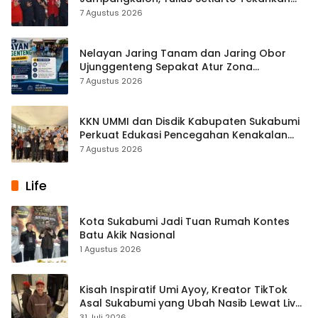
Pentingnya Persatuan
7 Agustus 2026
Nelayan Jaring Tanam dan Jaring Obor
Ujunggenteng Sepakat Atur Zona
Penangkapan
7 Agustus 2026
KKN UMMI dan Disdik Kabupaten Sukabumi
Perkuat Edukasi Pencegahan Kenakalan
Remaja di SMPN 2 Tegalbuleud
7 Agustus 2026
Life
Kota Sukabumi Jadi Tuan Rumah Kontes
Batu Akik Nasional
1 Agustus 2026
Kisah Inspiratif Umi Ayoy, Kreator TikTok
Asal Sukabumi yang Ubah Nasib Lewat Live
Streaming
31 Juli 2026