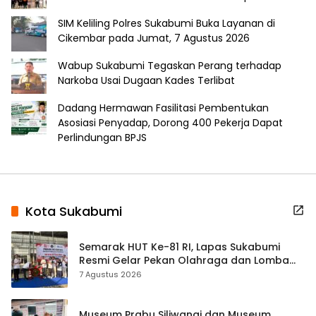
SIM Keliling Polres Sukabumi Buka Layanan di
Cikembar pada Jumat, 7 Agustus 2026
Wabup Sukabumi Tegaskan Perang terhadap
Narkoba Usai Dugaan Kades Terlibat
Dadang Hermawan Fasilitasi Pembentukan
Asosiasi Penyadap, Dorong 400 Pekerja Dapat
Perlindungan BPJS
Kota Sukabumi
Semarak HUT Ke-81 RI, Lapas Sukabumi
Resmi Gelar Pekan Olahraga dan Lomba
Tradisional
7 Agustus 2026
Museum Prabu Siliwangi dan Museum