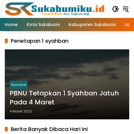
Langsung
ke
konten
Home
Kota Sukabumi
Kabupaten Sukabumi
Jaw
Penetapan 1 syahban
Nasional
PBNU Tetapkan 1 Syahban Jatuh
Pada 4 Maret
4 Maret 2022
Berita Banyak Dibaca Hari Ini