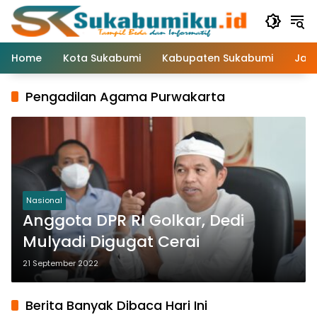
Langsung
ke
konten
Home
Kota Sukabumi
Kabupaten Sukabumi
Jaw
Pengadilan Agama Purwakarta
Nasional
Anggota DPR RI Golkar, Dedi
Mulyadi Digugat Cerai
21 September 2022
Berita Banyak Dibaca Hari Ini