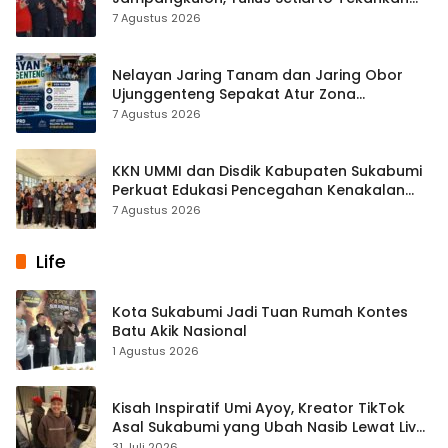
Pentingnya Persatuan
7 Agustus 2026
Nelayan Jaring Tanam dan Jaring Obor
Ujunggenteng Sepakat Atur Zona
Penangkapan
7 Agustus 2026
KKN UMMI dan Disdik Kabupaten Sukabumi
Perkuat Edukasi Pencegahan Kenakalan
Remaja di SMPN 2 Tegalbuleud
7 Agustus 2026
Life
Kota Sukabumi Jadi Tuan Rumah Kontes
Batu Akik Nasional
1 Agustus 2026
Kisah Inspiratif Umi Ayoy, Kreator TikTok
Asal Sukabumi yang Ubah Nasib Lewat Live
Streaming
31 Juli 2026