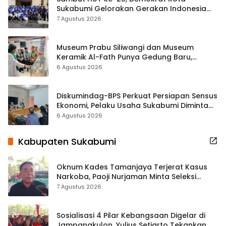
Sukabumi Gelorakan Gerakan Indonesia
ASRI Lewat Aksi Bersih Masjid Agung
7 Agustus 2026
Museum Prabu Siliwangi dan Museum
Keramik Al-Fath Punya Gedung Baru,
Hampir 500 Koleksi Dipisahkan
6 Agustus 2026
Diskumindag-BPS Perkuat Persiapan Sensus
Ekonomi, Pelaku Usaha Sukabumi Diminta
Terbuka Beri Data
6 Agustus 2026
Kabupaten Sukabumi
Oknum Kades Tamanjaya Terjerat Kasus
Narkoba, Paoji Nurjaman Minta Seleksi
Calon Kades Diperketat
7 Agustus 2026
Sosialisasi 4 Pilar Kebangsaan Digelar di
Jampangkulon, Yulius Setiarto Tekankan