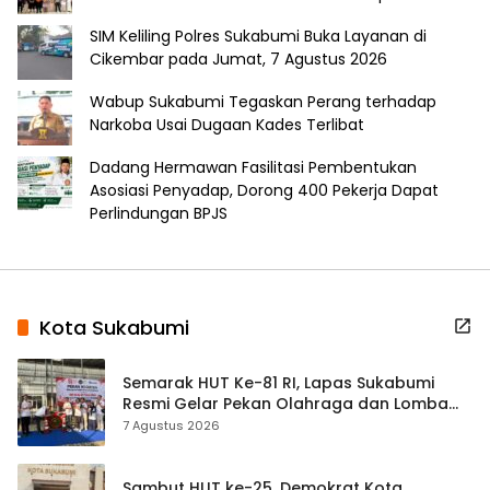
SIM Keliling Polres Sukabumi Buka Layanan di
Cikembar pada Jumat, 7 Agustus 2026
Wabup Sukabumi Tegaskan Perang terhadap
Narkoba Usai Dugaan Kades Terlibat
Dadang Hermawan Fasilitasi Pembentukan
Asosiasi Penyadap, Dorong 400 Pekerja Dapat
Perlindungan BPJS
Kota Sukabumi
Semarak HUT Ke-81 RI, Lapas Sukabumi
Resmi Gelar Pekan Olahraga dan Lomba
Tradisional
7 Agustus 2026
Sambut HUT ke-25, Demokrat Kota