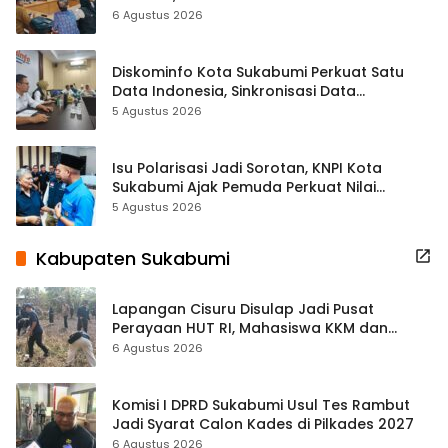
Terbuka Beri Data
6 Agustus 2026
Diskominfo Kota Sukabumi Perkuat Satu
Data Indonesia, Sinkronisasi Data
Kewilayahan Dikebut
5 Agustus 2026
Isu Polarisasi Jadi Sorotan, KNPI Kota
Sukabumi Ajak Pemuda Perkuat Nilai
Kebangsaan
5 Agustus 2026
Kabupaten Sukabumi
Lapangan Cisuru Disulap Jadi Pusat
Perayaan HUT RI, Mahasiswa KKM dan
Warga Satukan Tenaga
6 Agustus 2026
Komisi I DPRD Sukabumi Usul Tes Rambut
Jadi Syarat Calon Kades di Pilkades 2027
6 Agustus 2026