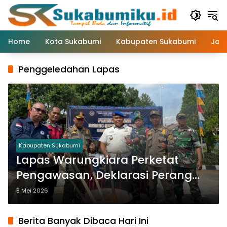
Langsung
ke
konten
Home
Kota Sukabumi
Kabupaten Sukabumi
Jaw
Penggeledahan Lapas
Kabupaten Sukabumi
Lapas Warungkiara Perketat
Pengawasan, Deklarasi Perang
terhadap HP Ilegal dan Narkoba
8 Mei 2026
Berita Banyak Dibaca Hari Ini