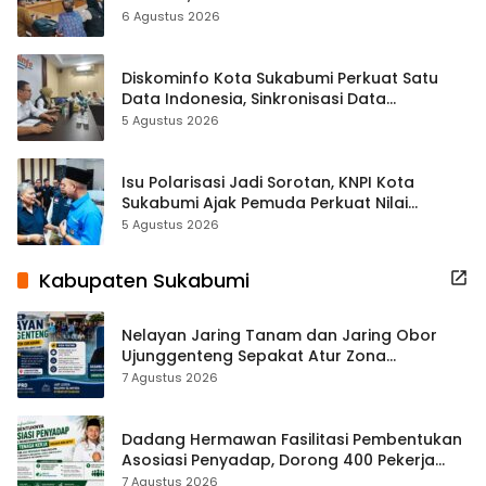
Terbuka Beri Data
6 Agustus 2026
Diskominfo Kota Sukabumi Perkuat Satu
Data Indonesia, Sinkronisasi Data
Kewilayahan Dikebut
5 Agustus 2026
Isu Polarisasi Jadi Sorotan, KNPI Kota
Sukabumi Ajak Pemuda Perkuat Nilai
Kebangsaan
5 Agustus 2026
Kabupaten Sukabumi
Nelayan Jaring Tanam dan Jaring Obor
Ujunggenteng Sepakat Atur Zona
Penangkapan
7 Agustus 2026
Dadang Hermawan Fasilitasi Pembentukan
Asosiasi Penyadap, Dorong 400 Pekerja
Dapat Perlindungan BPJS
7 Agustus 2026