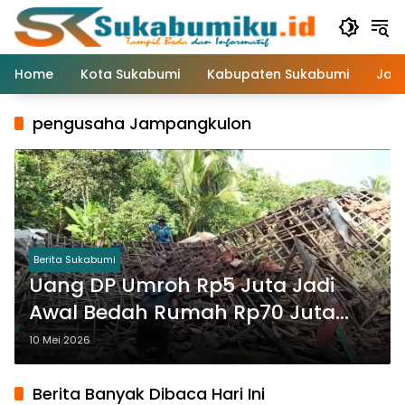
Langsung
ke
konten
Home
Kota Sukabumi
Kabupaten Sukabumi
Jaw
pengusaha Jampangkulon
Berita Sukabumi
Uang DP Umroh Rp5 Juta Jadi
Awal Bedah Rumah Rp70 Juta
untuk Warga Talagasari
10 Mei 2026
Jampangkulon
Berita Banyak Dibaca Hari Ini