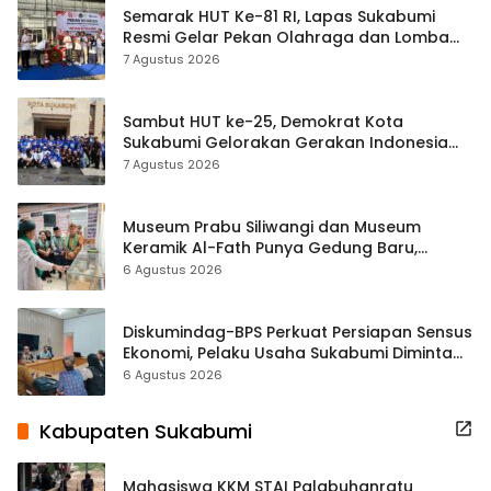
Semarak HUT Ke-81 RI, Lapas Sukabumi
Resmi Gelar Pekan Olahraga dan Lomba
Tradisional
7 Agustus 2026
Sambut HUT ke-25, Demokrat Kota
Sukabumi Gelorakan Gerakan Indonesia
ASRI Lewat Aksi Bersih Masjid Agung
7 Agustus 2026
Museum Prabu Siliwangi dan Museum
Keramik Al-Fath Punya Gedung Baru,
Hampir 500 Koleksi Dipisahkan
6 Agustus 2026
Diskumindag-BPS Perkuat Persiapan Sensus
Ekonomi, Pelaku Usaha Sukabumi Diminta
Terbuka Beri Data
6 Agustus 2026
Kabupaten Sukabumi
Mahasiswa KKM STAI Palabuhanratu