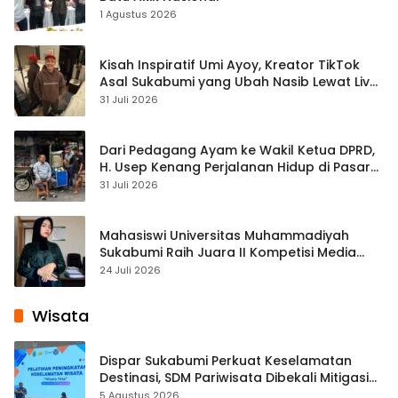
1 Agustus 2026
Kisah Inspiratif Umi Ayoy, Kreator TikTok
Asal Sukabumi yang Ubah Nasib Lewat Live
Streaming
31 Juli 2026
Dari Pedagang Ayam ke Wakil Ketua DPRD,
H. Usep Kenang Perjalanan Hidup di Pasar
Cisaat
31 Juli 2026
Mahasiswi Universitas Muhammadiyah
Sukabumi Raih Juara II Kompetisi Media
Pembelajaran Digital Tingkat Internasional
24 Juli 2026
Wisata
Dispar Sukabumi Perkuat Keselamatan
Destinasi, SDM Pariwisata Dibekali Mitigasi
hingga Teknik Evakuasi
5 Agustus 2026