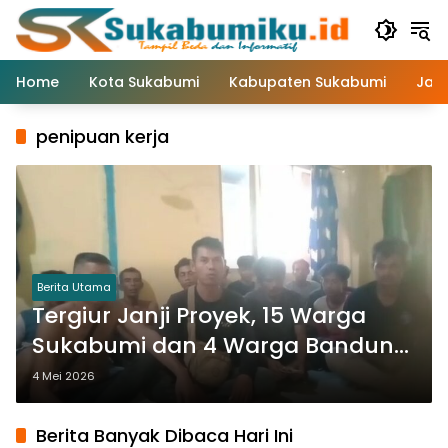
Langsung
ke
konten
Home
Kota Sukabumi
Kabupaten Sukabumi
Jaw
penipuan kerja
Berita Utama
Tergiur Janji Proyek, 15 Warga
Sukabumi dan 4 Warga Bandung
Terlantar di Sulawesi
4 Mei 2026
Berita Banyak Dibaca Hari Ini