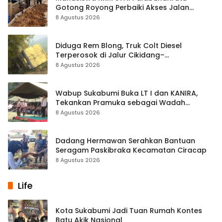
Gotong Royong Perbaiki Akses Jalan
Majelis Ta’lim di Sagaranten
8 Agustus 2026
Diduga Rem Blong, Truk Colt Diesel
Terperosok di Jalur Cikidang–
Palabuhanratu
8 Agustus 2026
Wabup Sukabumi Buka LT I dan KANIRA,
Tekankan Pramuka sebagai Wadah
Pembentukan Karakter
8 Agustus 2026
Dadang Hermawan Serahkan Bantuan
Seragam Paskibraka Kecamatan Ciracap
8 Agustus 2026
Life
Kota Sukabumi Jadi Tuan Rumah Kontes
Batu Akik Nasional