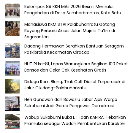
Kelompok 89 KKN MAs 2026 Resmi Memulai
Pengabdian di Desa Sumberbrantas, Kota Batu
Mahasiswa KKM STAI Palabuhanratu Gotong
Royong Perbaiki Akses Jalan Majelis Ta’lim di
Sagaranten
Dadang Hermawan Serahkan Bantuan Seragam
Paskibraka Kecamatan Ciracap
HUT RI ke-81, Lapas Warungkiara Bagikan 100 Paket
Bansos dan Gelar Cek Kesehatan Gratis
Diduga Rem Blong, Truk Colt Diesel Terperosok di
Jalur Cikidang–Palabuhanratu
Heri Gunawan dan Bawaslu Jabar Ajak Warga
Sukabumi Jadi Garda Pengawas Demokrasi
Wabup Sukabumi Buka LT I dan KANIRA, Tekankan
Pramuka sebagai Wadah Pembentukan Karakter