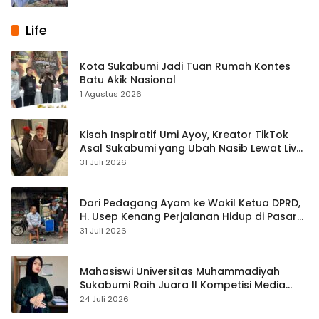
Life
Kota Sukabumi Jadi Tuan Rumah Kontes
Batu Akik Nasional
1 Agustus 2026
Kisah Inspiratif Umi Ayoy, Kreator TikTok
Asal Sukabumi yang Ubah Nasib Lewat Live
Streaming
31 Juli 2026
Dari Pedagang Ayam ke Wakil Ketua DPRD,
H. Usep Kenang Perjalanan Hidup di Pasar
Cisaat
31 Juli 2026
Mahasiswi Universitas Muhammadiyah
Sukabumi Raih Juara II Kompetisi Media
Pembelajaran Digital Tingkat Internasional
24 Juli 2026