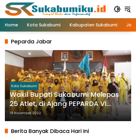
Langsung
ke
konten
Home
Kota Sukabumi
Kabupaten Sukabumi
Jaw
Peparda Jabar
Kota Sukabumi
Wakil Bupati Sukabumi Melepas
25 Atlet, di Ajang PEPARDA VI
Jawa Barat
19 November 2022
Berita Banyak Dibaca Hari Ini