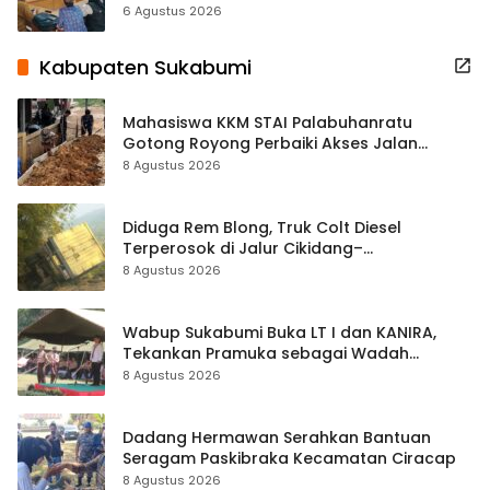
Terbuka Beri Data
6 Agustus 2026
Kabupaten Sukabumi
Mahasiswa KKM STAI Palabuhanratu
Gotong Royong Perbaiki Akses Jalan
Majelis Ta’lim di Sagaranten
8 Agustus 2026
Diduga Rem Blong, Truk Colt Diesel
Terperosok di Jalur Cikidang–
Palabuhanratu
8 Agustus 2026
Wabup Sukabumi Buka LT I dan KANIRA,
Tekankan Pramuka sebagai Wadah
Pembentukan Karakter
8 Agustus 2026
Dadang Hermawan Serahkan Bantuan
Seragam Paskibraka Kecamatan Ciracap
8 Agustus 2026