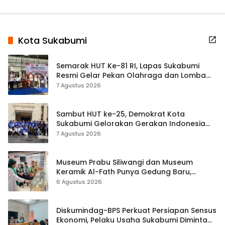
Kota Sukabumi
Semarak HUT Ke-81 RI, Lapas Sukabumi
Resmi Gelar Pekan Olahraga dan Lomba
Tradisional
7 Agustus 2026
Sambut HUT ke-25, Demokrat Kota
Sukabumi Gelorakan Gerakan Indonesia
ASRI Lewat Aksi Bersih Masjid Agung
7 Agustus 2026
Museum Prabu Siliwangi dan Museum
Keramik Al-Fath Punya Gedung Baru,
Hampir 500 Koleksi Dipisahkan
6 Agustus 2026
Diskumindag-BPS Perkuat Persiapan Sensus
Ekonomi, Pelaku Usaha Sukabumi Diminta