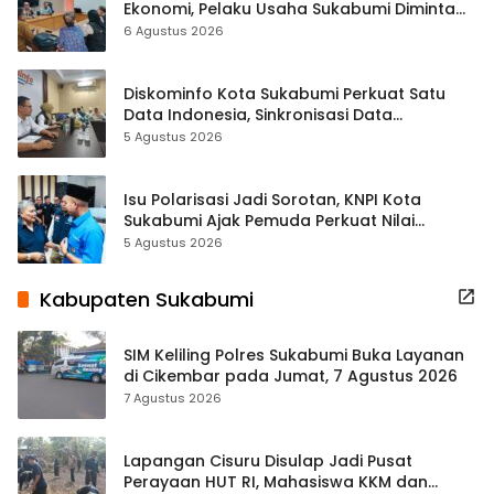
Ekonomi, Pelaku Usaha Sukabumi Diminta
Terbuka Beri Data
6 Agustus 2026
Diskominfo Kota Sukabumi Perkuat Satu
Data Indonesia, Sinkronisasi Data
Kewilayahan Dikebut
5 Agustus 2026
Isu Polarisasi Jadi Sorotan, KNPI Kota
Sukabumi Ajak Pemuda Perkuat Nilai
Kebangsaan
5 Agustus 2026
Kabupaten Sukabumi
SIM Keliling Polres Sukabumi Buka Layanan
di Cikembar pada Jumat, 7 Agustus 2026
7 Agustus 2026
Lapangan Cisuru Disulap Jadi Pusat
Perayaan HUT RI, Mahasiswa KKM dan