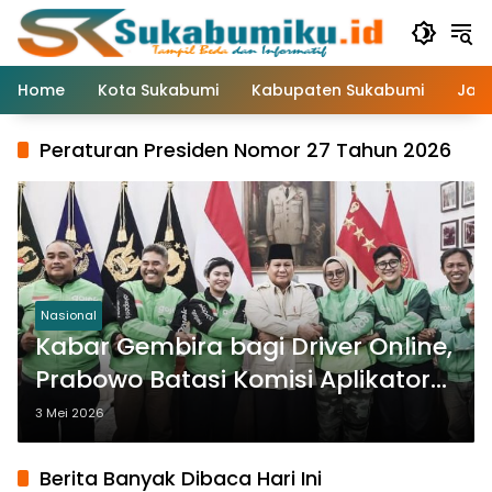
Langsung
ke
konten
Home
Kota Sukabumi
Kabupaten Sukabumi
Jaw
Peraturan Presiden Nomor 27 Tahun 2026
Nasional
Kabar Gembira bagi Driver Online,
Prabowo Batasi Komisi Aplikator
Maksimal 8 Persen
3 Mei 2026
Berita Banyak Dibaca Hari Ini