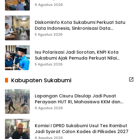
Terbuka Beri Data
6 Agustus 2026
Diskominfo Kota Sukabumi Perkuat Satu
Data Indonesia, Sinkronisasi Data
Kewilayahan Dikebut
5 Agustus 2026
Isu Polarisasi Jadi Sorotan, KNPI Kota
Sukabumi Ajak Pemuda Perkuat Nilai
Kebangsaan
5 Agustus 2026
Kabupaten Sukabumi
Lapangan Cisuru Disulap Jadi Pusat
Perayaan HUT RI, Mahasiswa KKM dan
Warga Satukan Tenaga
6 Agustus 2026
Komisi I DPRD Sukabumi Usul Tes Rambut
Jadi Syarat Calon Kades di Pilkades 2027
6 Agustus 2026