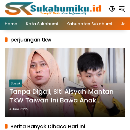
Langsung
ke
konten
Home
Kota Sukabumi
Kabupaten Sukabumi
Jaw
perjuangan tkw
Sosok
Tanpa Digaji, Siti Aisyah Mantan
TKW Taiwan Ini Bawa Anak
Majikannya yang Disabilitas ke
4 Juni 2025
Indonesia
Berita Banyak Dibaca Hari Ini