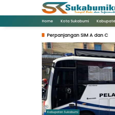
Langsung
ke
konten
Home
Kota Sukabumi
Kabupate
Perpanjangan SIM A dan C
Kabupaten Sukabumi