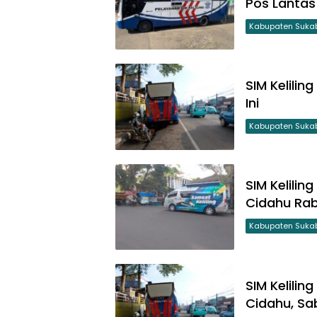
Pos Lantas
Kabupaten Suka
SIM Kelili
Ini
Kabupaten Suka
SIM Kelilin
Cidahu Rab
Kabupaten Suka
SIM Kelilin
Cidahu, Sa