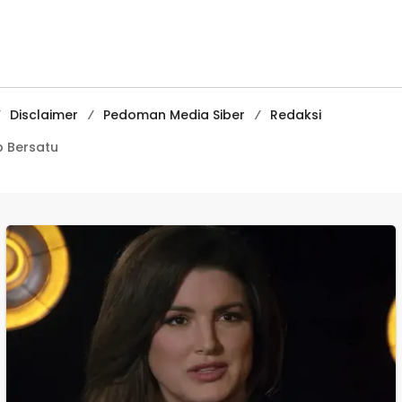
Turun Memfasilitasi
Media
Musyawarah
Pembelajaran
Digital Tingkat
Internasional
Disclaimer
Pedoman Media Siber
Redaksi
 Bersatu