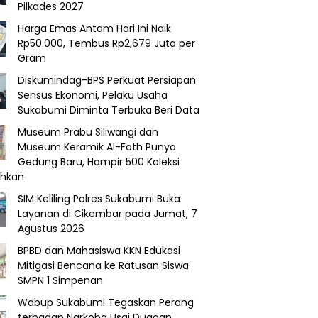
Pilkades 2027
Harga Emas Antam Hari Ini Naik
Rp50.000, Tembus Rp2,679 Juta per
Gram
Diskumindag-BPS Perkuat Persiapan
Sensus Ekonomi, Pelaku Usaha
Sukabumi Diminta Terbuka Beri Data
Museum Prabu Siliwangi dan
Museum Keramik Al-Fath Punya
Gedung Baru, Hampir 500 Koleksi
ahkan
SIM Keliling Polres Sukabumi Buka
Layanan di Cikembar pada Jumat, 7
Agustus 2026
BPBD dan Mahasiswa KKN Edukasi
Mitigasi Bencana ke Ratusan Siswa
SMPN 1 Simpenan
Wabup Sukabumi Tegaskan Perang
terhadap Narkoba Usai Dugaan