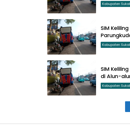
Kabupaten Suka
SIM Kelilin
Parungkuda
Kabupaten Suka
SIM Kelili
di Alun-al
Kabupaten Suka