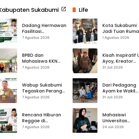
Kabupaten Sukabumi
Life
Dadang Hermawan
Kota Sukabumi
Fasilitasi
Jadi Tuan Rum
Pembentukan
Kontes Batu Aki
7 Agustus 2026
1 Agustus 2026
Asosiasi Penyadap,
Nasional
Dorong 400
Pekerja Dapat
BPBD dan
Kisah Inspiratif
Perlindungan BPJS
Mahasiswa KKN
Ayoy, Kreator
Edukasi Mitigasi
TikTok Asal
7 Agustus 2026
31 Juli 2026
Bencana ke
Sukabumi yang
Ratusan Siswa
Ubah Nasib Lew
SMPN 1 Simpenan
Live Streaming
Wabup Sukabumi
Dari Pedagang
Tegaskan Perang
Ayam ke Wakil
terhadap Narkoba
Ketua DPRD, H.
7 Agustus 2026
31 Juli 2026
Usai Dugaan Kades
Usep Kenang
Terlibat
Perjalanan Hidu
Pasar Cisaat
Rencana Hiburan
Mahasiswi
Reggae di
Universitas
Purwasedar
Muhammadiyah
7 Agustus 2026
24 Juli 2026
Dipersoalkan,
Sukabumi Raih
Dadang Hermawan
Juara II Kompeti