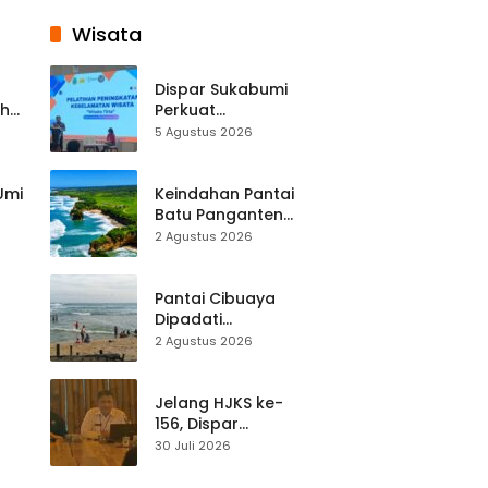
Wisata
Dispar Sukabumi
ah
Perkuat
k
Keselamatan
5 Agustus 2026
Destinasi, SDM
Pariwisata Dibekali
Mitigasi hingga
 Umi
Keindahan Pantai
Teknik Evakuasi
Batu Panganten
Mulai Dilirik
2 Agustus 2026
Wisatawan Lokal
at
dan Luar Daerah
Pantai Cibuaya
Dipadati
Wisatawan,
2 Agustus 2026
Balawista Ingatkan
p di
Pengunjung Tetap
Waspada
Jelang HJKS ke-
156, Dispar
Kabupaten
30 Juli 2026
Sukabumi Perkuat
si
Promosi Wisata