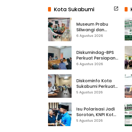
Kota Sukabumi
Museum Prabu
Siliwangi dan
Museum Keramik
6 Agustus 2026
Al-Fath Punya
Gedung Baru,
Hampir 500 Koleksi
Diskumindag-BPS
Dipisahkan
Perkuat Persiapan
Sensus Ekonomi,
6 Agustus 2026
Pelaku Usaha
Sukabumi Diminta
Terbuka Beri Data
Diskominfo Kota
Sukabumi Perkuat
Satu Data
5 Agustus 2026
Indonesia,
Sinkronisasi Data
Kewilayahan
Isu Polarisasi Jadi
Dikebut
Sorotan, KNPI Kota
Sukabumi Ajak
5 Agustus 2026
Pemuda Perkuat
Nilai Kebangsaan