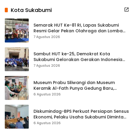
Kota Sukabumi
Semarak HUT Ke-81 RI, Lapas Sukabumi
Resmi Gelar Pekan Olahraga dan Lomba
Tradisional
7 Agustus 2026
Sambut HUT ke-25, Demokrat Kota
Sukabumi Gelorakan Gerakan Indonesia
ASRI Lewat Aksi Bersih Masjid Agung
7 Agustus 2026
Museum Prabu Siliwangi dan Museum
Keramik Al-Fath Punya Gedung Baru,
Hampir 500 Koleksi Dipisahkan
6 Agustus 2026
Diskumindag-BPS Perkuat Persiapan Sensus
Ekonomi, Pelaku Usaha Sukabumi Diminta
Terbuka Beri Data
6 Agustus 2026