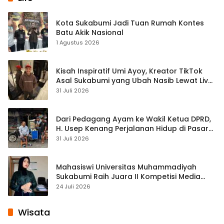
Kota Sukabumi Jadi Tuan Rumah Kontes
Batu Akik Nasional
1 Agustus 2026
Kisah Inspiratif Umi Ayoy, Kreator TikTok
Asal Sukabumi yang Ubah Nasib Lewat Live
Streaming
31 Juli 2026
Dari Pedagang Ayam ke Wakil Ketua DPRD,
H. Usep Kenang Perjalanan Hidup di Pasar
Cisaat
31 Juli 2026
Mahasiswi Universitas Muhammadiyah
Sukabumi Raih Juara II Kompetisi Media
Pembelajaran Digital Tingkat Internasional
24 Juli 2026
Wisata