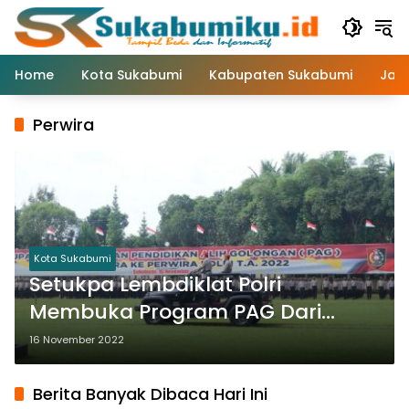
Langsung
ke
konten
Home
Kota Sukabumi
Kabupaten Sukabumi
Jaw
Perwira
Kota Sukabumi
Setukpa Lembdiklat Polri
Membuka Program PAG Dari
Bintara Ke Perwira Polri Tahun
16 November 2022
2022
Berita Banyak Dibaca Hari Ini