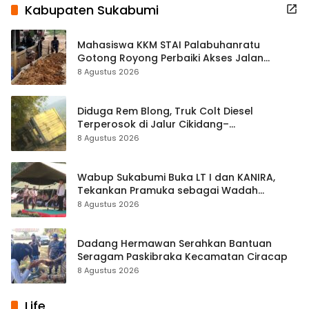
Kabupaten Sukabumi
Mahasiswa KKM STAI Palabuhanratu
Gotong Royong Perbaiki Akses Jalan
Majelis Ta’lim di Sagaranten
8 Agustus 2026
Diduga Rem Blong, Truk Colt Diesel
Terperosok di Jalur Cikidang–
Palabuhanratu
8 Agustus 2026
Wabup Sukabumi Buka LT I dan KANIRA,
Tekankan Pramuka sebagai Wadah
Pembentukan Karakter
8 Agustus 2026
Dadang Hermawan Serahkan Bantuan
Seragam Paskibraka Kecamatan Ciracap
8 Agustus 2026
Life