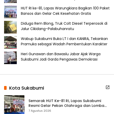
HUT RI ke-81, Lapas Warungkiara Bagikan 100 Paket
Bansos dan Gelar Cek Kesehatan Gratis
Diduga Rem Blong, Truk Colt Diesel Terperosok di
Jalur Cikidang–Palabuhanratu
Wabup Sukabumi Buka LT I dan KANIRA, Tekankan
Pramuka sebagai Wadah Pembentukan Karakter
Heri Gunawan dan Bawaslu Jabar Ajak Warga
Sukabumi Jadi Garda Pengawas Demokrasi
Kota Sukabumi
Semarak HUT Ke-81 RI, Lapas Sukabumi
Resmi Gelar Pekan Olahraga dan Lomba
Tradisional
7 Agustus 2026