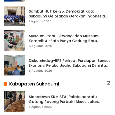
Sambut HUT ke-25, Demokrat Kota
Sukabumi Gelorakan Gerakan Indonesia
ASRI Lewat Aksi Bersih Masjid Agung
7 Agustus 2026
Museum Prabu Siliwangi dan Museum
Keramik Al-Fath Punya Gedung Baru,
Hampir 500 Koleksi Dipisahkan
6 Agustus 2026
Diskumindag-BPS Perkuat Persiapan Sensus
Ekonomi, Pelaku Usaha Sukabumi Diminta
Terbuka Beri Data
6 Agustus 2026
Kabupaten Sukabumi
Mahasiswa KKM STAI Palabuhanratu
Gotong Royong Perbaiki Akses Jalan
Majelis Ta’lim di Sagaranten
8 Agustus 2026