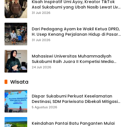
Kisah Inspiratif Umi Ayoy, Kreator TikTok
Asal Sukabumi yang Ubah Nasib Lewat Live
Streaming
31 Juli 2026
Dari Pedagang Ayam ke Wakil Ketua DPRD,
H. Usep Kenang Perjalanan Hidup di Pasar
Cisaat
31 Juli 2026
Mahasiswi Universitas Muhammadiyah
Sukabumi Raih Juara II Kompetisi Media
Pembelajaran Digital Tingkat Internasional
24 Juli 2026
Wisata
Dispar Sukabumi Perkuat Keselamatan
Destinasi, SDM Pariwisata Dibekali Mitigasi
hingga Teknik Evakuasi
5 Agustus 2026
Keindahan Pantai Batu Panganten Mulai