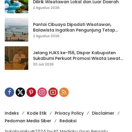
Dilirik Wisatawan Lokal dan Luar Daerah
2 Agustus 2026
Pantai Cibuaya Dipadati Wisatawan,
Balawista Ingatkan Pengunjung Tetap
Waspada
2 Agustus 2026
Jelang HJKS ke-156, Dispar Kabupaten
Sukabumi Perkuat Promosi Wisata Lewat
Publikasi Digital
30 Juli 2026
Indeks
Kode Etik
Privacy Policy
Disclaimer
Pedoman Media Siber
Redaksi
Sukabumiku@2024 by PT Mediaku Grup Bersatu