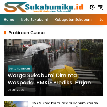
Langsung
ke
konten
Home
Kota Sukabumi
Kabupaten Sukabumi
Jaw
Prakiraan Cuaca
Berita Sukabumi
Warga Sukabumi Diminta
Waspada, BMKG Prediksi Hujan
Lokal Siang hingga Malam Hari
29 Juli 2026
BMKG Prediksi Cuaca Sukabumi Cerah