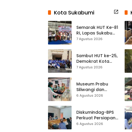
Kota Sukabumi
Semarak HUT Ke-81
RI, Lapas Sukabumi
Resmi Gelar Pekan
7 Agustus 2026
Olahraga dan
Lomba Tradisional
Sambut HUT ke-25,
Demokrat Kota
Sukabumi
7 Agustus 2026
Gelorakan
Gerakan Indonesia
ASRI Lewat Aksi
Museum Prabu
Bersih Masjid
Siliwangi dan
Agung
Museum Keramik
6 Agustus 2026
Al-Fath Punya
Gedung Baru,
Hampir 500 Koleksi
Diskumindag-BPS
Dipisahkan
Perkuat Persiapan
Sensus Ekonomi,
6 Agustus 2026
Pelaku Usaha