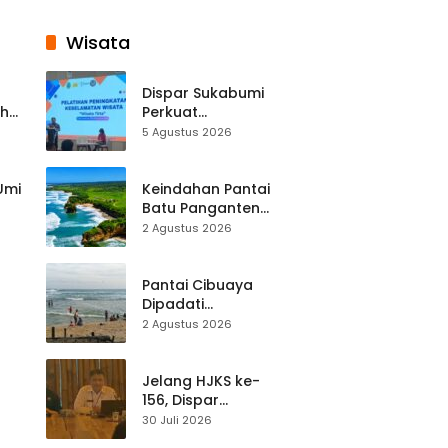
Wisata
Dispar Sukabumi
ah
Perkuat
k
Keselamatan
5 Agustus 2026
Destinasi, SDM
Pariwisata Dibekali
Mitigasi hingga
 Umi
Keindahan Pantai
Teknik Evakuasi
Batu Panganten
Mulai Dilirik
2 Agustus 2026
Wisatawan Lokal
at
dan Luar Daerah
Pantai Cibuaya
Dipadati
Wisatawan,
2 Agustus 2026
Balawista Ingatkan
p di
Pengunjung Tetap
Waspada
Jelang HJKS ke-
156, Dispar
Kabupaten
30 Juli 2026
Sukabumi Perkuat