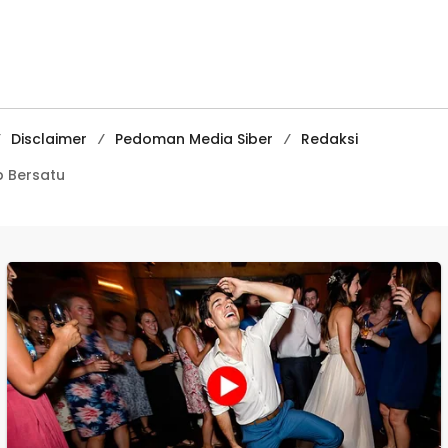
Kecamatan
Juara II Kompeti
Ciracap
Media
Pembelajaran
Digital Tingkat
Internasional
Disclaimer
Pedoman Media Siber
Redaksi
 Bersatu