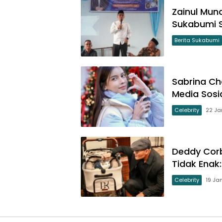
Zainul Mun
Sukabumi 
Berita Sukabumi
Sabrina Cha
Media Sosi
Celebrity
22 Ja
Deddy Corb
Tidak Enak
Celebrity
19 Ja