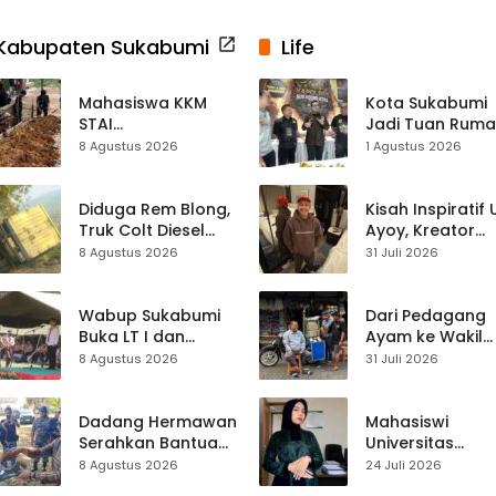
Kabupaten Sukabumi
Life
Mahasiswa KKM
Kota Sukabumi
STAI
Jadi Tuan Rum
Palabuhanratu
Kontes Batu Aki
8 Agustus 2026
1 Agustus 2026
Gotong Royong
Nasional
Perbaiki Akses
Jalan Majelis Ta’lim
Diduga Rem Blong,
Kisah Inspiratif
di Sagaranten
Truk Colt Diesel
Ayoy, Kreator
Terperosok di Jalur
TikTok Asal
8 Agustus 2026
31 Juli 2026
Cikidang–
Sukabumi yang
Palabuhanratu
Ubah Nasib Lew
Live Streaming
Wabup Sukabumi
Dari Pedagang
Buka LT I dan
Ayam ke Wakil
KANIRA, Tekankan
Ketua DPRD, H.
8 Agustus 2026
31 Juli 2026
Pramuka sebagai
Usep Kenang
Wadah
Perjalanan Hidu
Pembentukan
Pasar Cisaat
Dadang Hermawan
Mahasiswi
Karakter
Serahkan Bantuan
Universitas
Seragam
Muhammadiyah
8 Agustus 2026
24 Juli 2026
Paskibraka
Sukabumi Raih