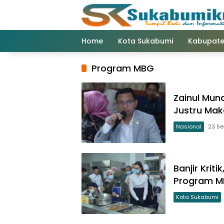
Langsung
ke
konten
Home
Kota Sukabumi
Kabupate
Program MBG
Zainul Mun
Justru Ma
Nasional
23 S
Banjir Krit
Program M
Kota Sukabumi