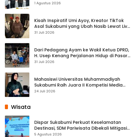
1 Agustus 2026
Kisah Inspiratif Umi Ayoy, Kreator TikTok
Asal Sukabumi yang Ubah Nasib Lewat Live
Streaming
31 Juli 2026
Dari Pedagang Ayam ke Wakil Ketua DPRD,
H. Usep Kenang Perjalanan Hidup di Pasar
Cisaat
31 Juli 2026
Mahasiswi Universitas Muhammadiyah
Sukabumi Raih Juara II Kompetisi Media
Pembelajaran Digital Tingkat Internasional
24 Juli 2026
Wisata
Dispar Sukabumi Perkuat Keselamatan
Destinasi, SDM Pariwisata Dibekali Mitigasi
hingga Teknik Evakuasi
5 Agustus 2026