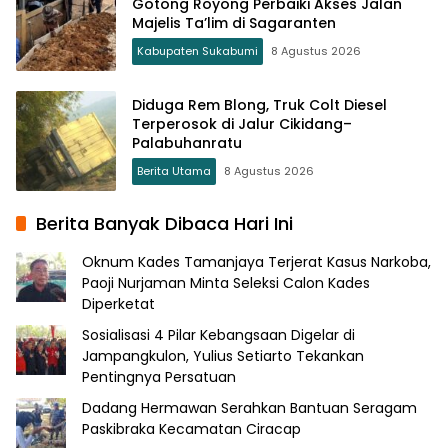
Gotong Royong Perbaiki Akses Jalan
Majelis Ta’lim di Sagaranten
Kabupaten Sukabumi
8 Agustus 2026
Diduga Rem Blong, Truk Colt Diesel
Terperosok di Jalur Cikidang–
Palabuhanratu
Berita Utama
8 Agustus 2026
Berita Banyak Dibaca Hari Ini
Oknum Kades Tamanjaya Terjerat Kasus Narkoba,
Paoji Nurjaman Minta Seleksi Calon Kades
Diperketat
Sosialisasi 4 Pilar Kebangsaan Digelar di
Jampangkulon, Yulius Setiarto Tekankan
Pentingnya Persatuan
Dadang Hermawan Serahkan Bantuan Seragam
Paskibraka Kecamatan Ciracap