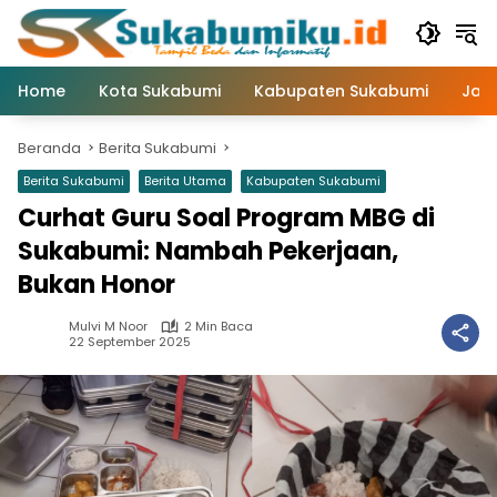
Langsung
ke
konten
Home
Kota Sukabumi
Kabupaten Sukabumi
Jaw
Beranda
Berita Sukabumi
Berita Sukabumi
Berita Utama
Kabupaten Sukabumi
Curhat Guru Soal Program MBG di
Sukabumi: Nambah Pekerjaan,
Bukan Honor
Mulvi M Noor
2 Min Baca
22 September 2025