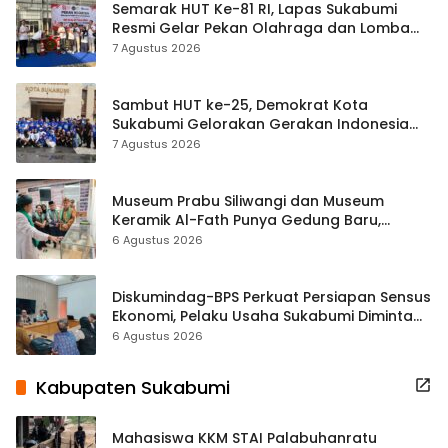
Semarak HUT Ke-81 RI, Lapas Sukabumi
Resmi Gelar Pekan Olahraga dan Lomba
Tradisional
7 Agustus 2026
Sambut HUT ke-25, Demokrat Kota
Sukabumi Gelorakan Gerakan Indonesia
ASRI Lewat Aksi Bersih Masjid Agung
7 Agustus 2026
Museum Prabu Siliwangi dan Museum
Keramik Al-Fath Punya Gedung Baru,
Hampir 500 Koleksi Dipisahkan
6 Agustus 2026
Diskumindag-BPS Perkuat Persiapan Sensus
Ekonomi, Pelaku Usaha Sukabumi Diminta
Terbuka Beri Data
6 Agustus 2026
Kabupaten Sukabumi
Mahasiswa KKM STAI Palabuhanratu