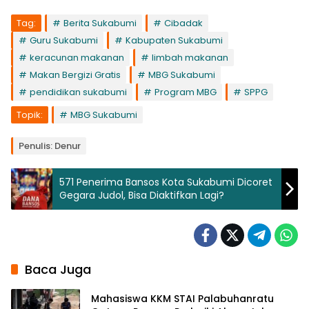
Tag:
Berita Sukabumi
Cibadak
Guru Sukabumi
Kabupaten Sukabumi
keracunan makanan
limbah makanan
Makan Bergizi Gratis
MBG Sukabumi
pendidikan sukabumi
Program MBG
SPPG
Topik:
MBG Sukabumi
Penulis: Denur
571 Penerima Bansos Kota Sukabumi Dicoret
Gegara Judol, Bisa Diaktifkan Lagi?
Baca Juga
Mahasiswa KKM STAI Palabuhanratu