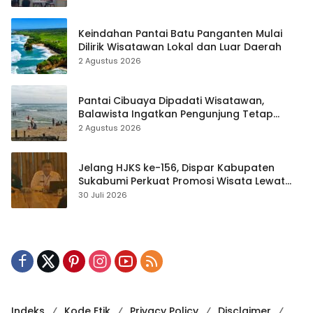
Keindahan Pantai Batu Panganten Mulai
Dilirik Wisatawan Lokal dan Luar Daerah
2 Agustus 2026
Pantai Cibuaya Dipadati Wisatawan,
Balawista Ingatkan Pengunjung Tetap
Waspada
2 Agustus 2026
Jelang HJKS ke-156, Dispar Kabupaten
Sukabumi Perkuat Promosi Wisata Lewat
Publikasi Digital
30 Juli 2026
Indeks
Kode Etik
Privacy Policy
Disclaimer