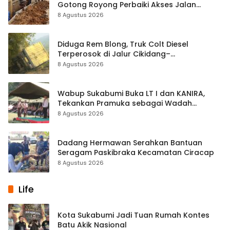
Gotong Royong Perbaiki Akses Jalan
Majelis Ta’lim di Sagaranten
8 Agustus 2026
Diduga Rem Blong, Truk Colt Diesel
Terperosok di Jalur Cikidang–
Palabuhanratu
8 Agustus 2026
Wabup Sukabumi Buka LT I dan KANIRA,
Tekankan Pramuka sebagai Wadah
Pembentukan Karakter
8 Agustus 2026
Dadang Hermawan Serahkan Bantuan
Seragam Paskibraka Kecamatan Ciracap
8 Agustus 2026
Life
Kota Sukabumi Jadi Tuan Rumah Kontes
Batu Akik Nasional