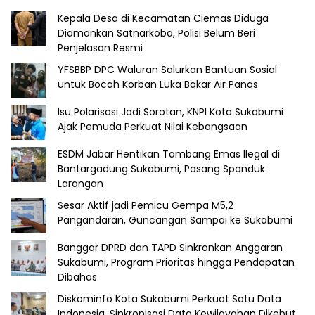
Kepala Desa di Kecamatan Ciemas Diduga
Diamankan Satnarkoba, Polisi Belum Beri
Penjelasan Resmi
YFSBBP DPC Waluran Salurkan Bantuan Sosial
untuk Bocah Korban Luka Bakar Air Panas
Isu Polarisasi Jadi Sorotan, KNPI Kota Sukabumi
Ajak Pemuda Perkuat Nilai Kebangsaan
ESDM Jabar Hentikan Tambang Emas Ilegal di
Bantargadung Sukabumi, Pasang Spanduk
Larangan
Sesar Aktif jadi Pemicu Gempa M5,2
Pangandaran, Guncangan Sampai ke Sukabumi
Banggar DPRD dan TAPD Sinkronkan Anggaran
Sukabumi, Program Prioritas hingga Pendapatan
Dibahas
Diskominfo Kota Sukabumi Perkuat Satu Data
Indonesia, Sinkronisasi Data Kewilayahan Dikebut