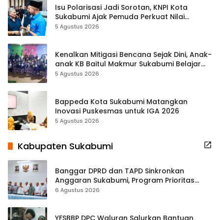
Isu Polarisasi Jadi Sorotan, KNPI Kota
Sukabumi Ajak Pemuda Perkuat Nilai
Kebangsaan
5 Agustus 2026
Kenalkan Mitigasi Bencana Sejak Dini, Anak-
anak KB Baitul Makmur Sukabumi Belajar
Lewat Boneka Tangan
5 Agustus 2026
Bappeda Kota Sukabumi Matangkan
Inovasi Puskesmas untuk IGA 2026
5 Agustus 2026
Kabupaten Sukabumi
Banggar DPRD dan TAPD Sinkronkan
Anggaran Sukabumi, Program Prioritas
hingga Pendapatan Dibahas
6 Agustus 2026
YFSBBP DPC Waluran Salurkan Bantuan