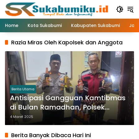
Langsung
ke
konten
Home
Kota Sukabumi
Kabupaten Sukabumi
Jaw
Razia Miras Oleh Kapolsek dan Anggota
Berita Utama
Antisipasi Gangguan Kamtibmas
di Bulan Ramadhan, Polsek
Purabaya Amankan Belasan
4 Maret 2025
Botol Miras
Berita Banyak Dibaca Hari Ini