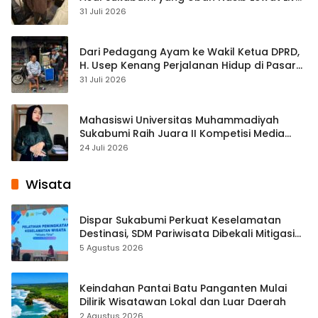
Streaming
31 Juli 2026
Dari Pedagang Ayam ke Wakil Ketua DPRD,
H. Usep Kenang Perjalanan Hidup di Pasar
Cisaat
31 Juli 2026
Mahasiswi Universitas Muhammadiyah
Sukabumi Raih Juara II Kompetisi Media
Pembelajaran Digital Tingkat Internasional
24 Juli 2026
Wisata
Dispar Sukabumi Perkuat Keselamatan
Destinasi, SDM Pariwisata Dibekali Mitigasi
hingga Teknik Evakuasi
5 Agustus 2026
Keindahan Pantai Batu Panganten Mulai
Dilirik Wisatawan Lokal dan Luar Daerah
2 Agustus 2026