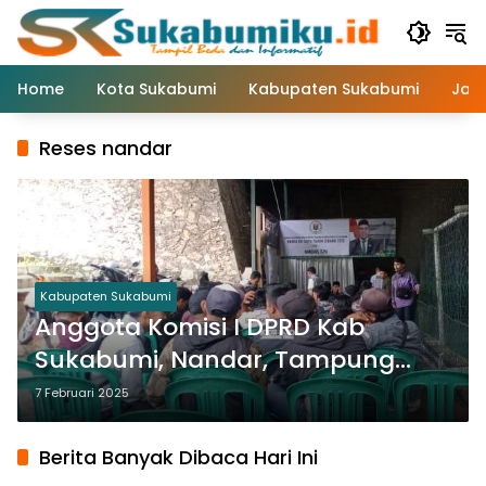
Langsung
ke
konten
Home
Kota Sukabumi
Kabupaten Sukabumi
Jaw
Reses nandar
Kabupaten Sukabumi
Anggota Komisi I DPRD Kab
Sukabumi, Nandar, Tampung
Berbagai Aspirasi Warga
7 Februari 2025
Jampang Tengah pada Reses Ke-
1 2025
Berita Banyak Dibaca Hari Ini