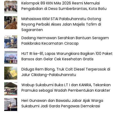
Kelompok 89 KKN MAs 2026 Resmi Memulai
Pengabdian di Desa Sumberbrantas, Kota Batu
Mahasiswa KKM STAI Palabuhanratu Gotong
Royong Perbaiki Akses Jalan Majelis Ta’lim di
Sagaranten
Dadang Hermawan Serahkan Bantuan Seragam
Paskibraka Kecamatan Ciracap
HUT RI ke-81, Lapas Warungkiara Bagikan 100 Paket
Bansos dan Gelar Cek Kesehatan Gratis
Diduga Rem Blong, Truk Colt Diesel Terperosok di
Jalur Cikidang–Palabuhanratu
Wabup Sukabumi Buka LT I dan KANIRA, Tekankan
Pramuka sebagai Wadah Pembentukan Karakter
Heri Gunawan dan Bawaslu Jabar Ajak Warga
Sukabumi Jadi Garda Pengawas Demokrasi