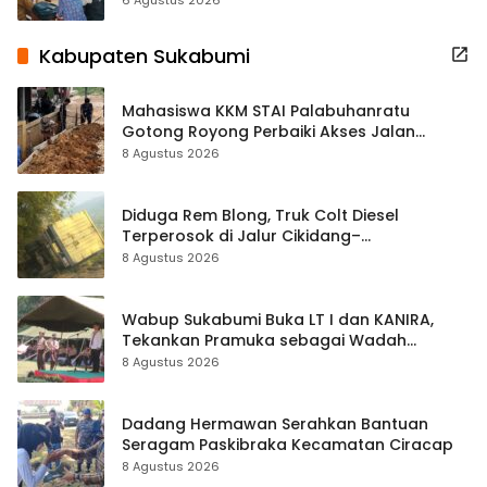
6 Agustus 2026
Kabupaten Sukabumi
Mahasiswa KKM STAI Palabuhanratu
Gotong Royong Perbaiki Akses Jalan
Majelis Ta’lim di Sagaranten
8 Agustus 2026
Diduga Rem Blong, Truk Colt Diesel
Terperosok di Jalur Cikidang–
Palabuhanratu
8 Agustus 2026
Wabup Sukabumi Buka LT I dan KANIRA,
Tekankan Pramuka sebagai Wadah
Pembentukan Karakter
8 Agustus 2026
Dadang Hermawan Serahkan Bantuan
Seragam Paskibraka Kecamatan Ciracap
8 Agustus 2026