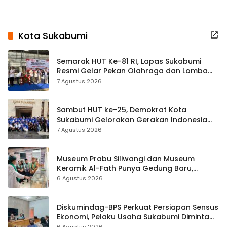
Kota Sukabumi
Semarak HUT Ke-81 RI, Lapas Sukabumi
Resmi Gelar Pekan Olahraga dan Lomba
Tradisional
7 Agustus 2026
Sambut HUT ke-25, Demokrat Kota
Sukabumi Gelorakan Gerakan Indonesia
ASRI Lewat Aksi Bersih Masjid Agung
7 Agustus 2026
Museum Prabu Siliwangi dan Museum
Keramik Al-Fath Punya Gedung Baru,
Hampir 500 Koleksi Dipisahkan
6 Agustus 2026
Diskumindag-BPS Perkuat Persiapan Sensus
Ekonomi, Pelaku Usaha Sukabumi Diminta
Terbuka Beri Data