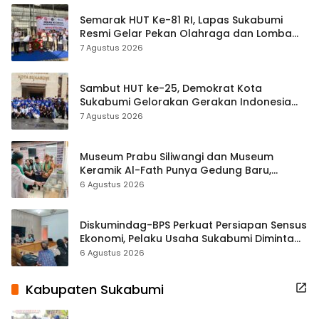
Semarak HUT Ke-81 RI, Lapas Sukabumi
Resmi Gelar Pekan Olahraga dan Lomba
Tradisional
7 Agustus 2026
Sambut HUT ke-25, Demokrat Kota
Sukabumi Gelorakan Gerakan Indonesia
ASRI Lewat Aksi Bersih Masjid Agung
7 Agustus 2026
Museum Prabu Siliwangi dan Museum
Keramik Al-Fath Punya Gedung Baru,
Hampir 500 Koleksi Dipisahkan
6 Agustus 2026
Diskumindag-BPS Perkuat Persiapan Sensus
Ekonomi, Pelaku Usaha Sukabumi Diminta
Terbuka Beri Data
6 Agustus 2026
Kabupaten Sukabumi