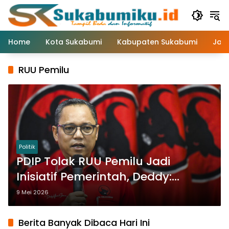
Langsung
ke
konten
Home
Kota Sukabumi
Kabupaten Sukabumi
Jaw
RUU Pemilu
Politik
PDIP Tolak RUU Pemilu Jadi
Inisiatif Pemerintah, Deddy:
Seperti Serahkan Nyawa Partai
9 Mei 2026
Berita Banyak Dibaca Hari Ini