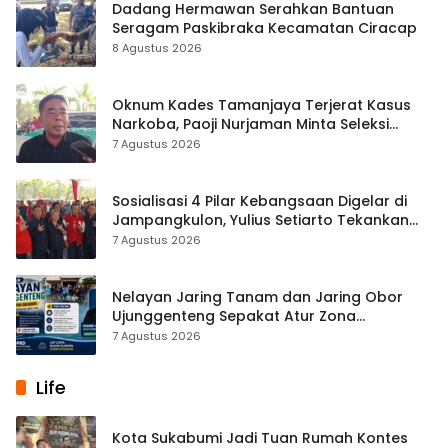
Dadang Hermawan Serahkan Bantuan
Seragam Paskibraka Kecamatan Ciracap
8 Agustus 2026
Oknum Kades Tamanjaya Terjerat Kasus
Narkoba, Paoji Nurjaman Minta Seleksi
Calon Kades Diperketat
7 Agustus 2026
Sosialisasi 4 Pilar Kebangsaan Digelar di
Jampangkulon, Yulius Setiarto Tekankan
Pentingnya Persatuan
7 Agustus 2026
Nelayan Jaring Tanam dan Jaring Obor
Ujunggenteng Sepakat Atur Zona
Penangkapan
7 Agustus 2026
Life
Kota Sukabumi Jadi Tuan Rumah Kontes