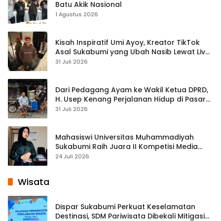
Batu Akik Nasional
1 Agustus 2026
Kisah Inspiratif Umi Ayoy, Kreator TikTok
Asal Sukabumi yang Ubah Nasib Lewat Live
Streaming
31 Juli 2026
Dari Pedagang Ayam ke Wakil Ketua DPRD,
H. Usep Kenang Perjalanan Hidup di Pasar
Cisaat
31 Juli 2026
Mahasiswi Universitas Muhammadiyah
Sukabumi Raih Juara II Kompetisi Media
Pembelajaran Digital Tingkat Internasional
24 Juli 2026
Wisata
Dispar Sukabumi Perkuat Keselamatan
Destinasi, SDM Pariwisata Dibekali Mitigasi