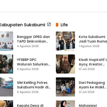
Kabupaten Sukabumi
Life
Banggar DPRD dan
Kota Sukabumi
TAPD Sinkronkan
Jadi Tuan Rum
Anggaran
Kontes Batu Aki
6 Agustus 2026
1 Agustus 2026
Sukabumi, Program
Nasional
Prioritas hingga
Pendapatan
YFSBBP DPC
Kisah Inspiratif
Dibahas
Waluran Salurkan
Ayoy, Kreator
Bantuan Sosial
TikTok Asal
6 Agustus 2026
31 Juli 2026
untuk Bocah
Sukabumi yang
Korban Luka Bakar
Ubah Nasib Lew
Air Panas
Live Streaming
SIM Keliling Polres
Dari Pedagang
Sukabumi Hadir di
Ayam ke Wakil
Kalapa Nunggal,
Ketua DPRD, H.
6 Agustus 2026
31 Juli 2026
Kamis 6 Agustus
Usep Kenang
2026
Perjalanan Hidu
Pasar Cisaat
Kepala Desa di
Mahasiswi