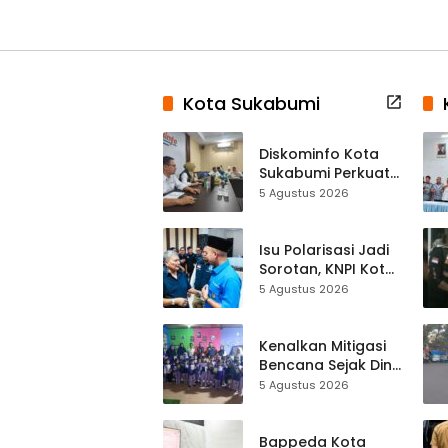
Kota Sukabumi
Diskominfo Kota
Sukabumi Perkuat
Satu Data
5 Agustus 2026
Indonesia,
Sinkronisasi Data
Kewilayahan
Isu Polarisasi Jadi
Dikebut
Sorotan, KNPI Kota
Sukabumi Ajak
5 Agustus 2026
Pemuda Perkuat
Nilai Kebangsaan
Kenalkan Mitigasi
Bencana Sejak Dini,
Anak-anak KB
5 Agustus 2026
Baitul Makmur
Sukabumi Belajar
Lewat Boneka
Bappeda Kota