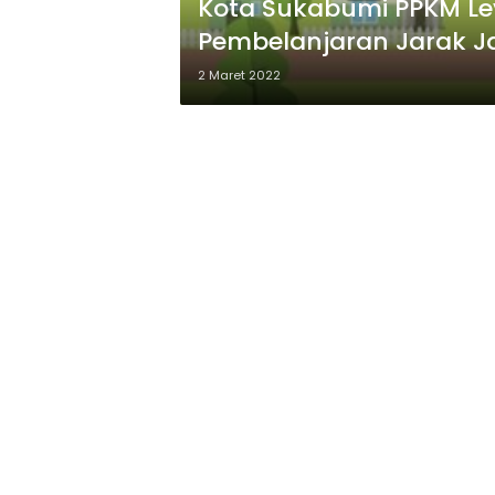
Kota Sukabumi PPKM Lev
Pembelanjaran Jarak J
2 Maret 2022