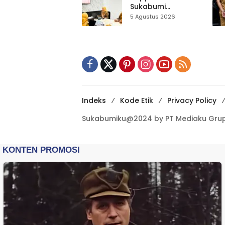
Tangan
Sukabumi
Matangkan Inovasi
5 Agustus 2026
Puskesmas untuk
IGA 2026
Indeks
Kode Etik
Privacy Policy
Sukabumiku@2024 by PT Mediaku Grup