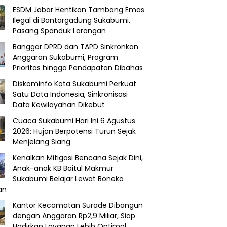
ESDM Jabar Hentikan Tambang Emas
Ilegal di Bantargadung Sukabumi,
Pasang Spanduk Larangan
Banggar DPRD dan TAPD Sinkronkan
Anggaran Sukabumi, Program
Prioritas hingga Pendapatan Dibahas
Diskominfo Kota Sukabumi Perkuat
Satu Data Indonesia, Sinkronisasi
Data Kewilayahan Dikebut
Cuaca Sukabumi Hari Ini 6 Agustus
2026: Hujan Berpotensi Turun Sejak
Menjelang Siang
Kenalkan Mitigasi Bencana Sejak Dini,
Anak-anak KB Baitul Makmur
Sukabumi Belajar Lewat Boneka
an
Kantor Kecamatan Surade Dibangun
dengan Anggaran Rp2,9 Miliar, Siap
Hadirkan Layanan Lebih Optimal