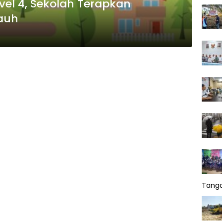
el 4, Sekolah Terapkan
auh
Tang