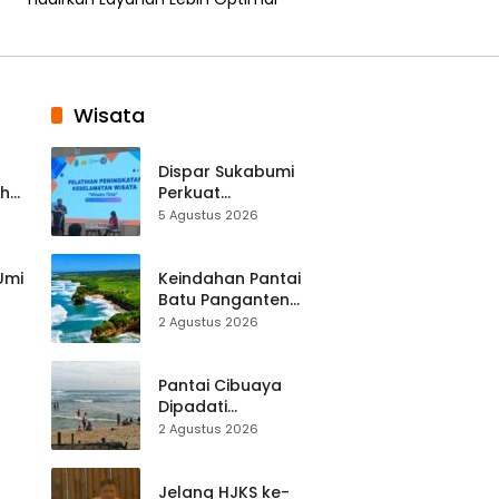
Wisata
Dispar Sukabumi
ah
Perkuat
k
Keselamatan
5 Agustus 2026
Destinasi, SDM
Pariwisata Dibekali
Mitigasi hingga
 Umi
Keindahan Pantai
Teknik Evakuasi
Batu Panganten
Mulai Dilirik
2 Agustus 2026
Wisatawan Lokal
at
dan Luar Daerah
Pantai Cibuaya
Dipadati
Wisatawan,
2 Agustus 2026
Balawista Ingatkan
p di
Pengunjung Tetap
Waspada
Jelang HJKS ke-