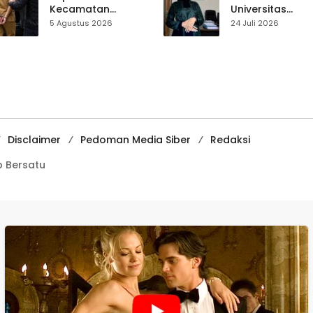
Kecamatan
Universitas
Ciemas Diduga
Muhammadiyah
5 Agustus 2026
24 Juli 2026
Diamankan
Sukabumi Raih
Satnarkoba, Polisi
Juara II Kompeti
Belum Beri
Media
Penjelasan Resmi
Pembelajaran
Digital Tingkat
Internasional
Disclaimer
Pedoman Media Siber
Redaksi
 Bersatu