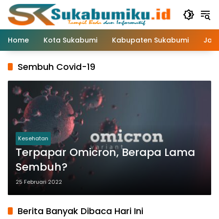
Langsung
ke
konten
Home
Kota Sukabumi
Kabupaten Sukabumi
Jaw
Sembuh Covid-19
Kesehatan
Terpapar Omicron, Berapa Lama
Sembuh?
25 Februari 2022
Berita Banyak Dibaca Hari Ini