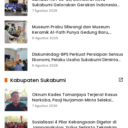
Sukabumi Gelorakan Gerakan Indonesia
ASRI Lewat Aksi Bersih Masjid Agung
7 Agustus 2026
Museum Prabu Siliwangi dan Museum
Keramik Al-Fath Punya Gedung Baru,
Hampir 500 Koleksi Dipisahkan
6 Agustus 2026
Diskumindag-BPS Perkuat Persiapan Sensus
Ekonomi, Pelaku Usaha Sukabumi Diminta
Terbuka Beri Data
6 Agustus 2026
Kabupaten Sukabumi
Oknum Kades Tamanjaya Terjerat Kasus
Narkoba, Paoji Nurjaman Minta Seleksi
Calon Kades Diperketat
7 Agustus 2026
Sosialisasi 4 Pilar Kebangsaan Digelar di
Jampangkulon, Yulius Setiarto Tekankan