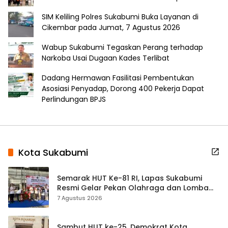
SIM Keliling Polres Sukabumi Buka Layanan di
Cikembar pada Jumat, 7 Agustus 2026
Wabup Sukabumi Tegaskan Perang terhadap
Narkoba Usai Dugaan Kades Terlibat
Dadang Hermawan Fasilitasi Pembentukan
Asosiasi Penyadap, Dorong 400 Pekerja Dapat
Perlindungan BPJS
Kota Sukabumi
Semarak HUT Ke-81 RI, Lapas Sukabumi
Resmi Gelar Pekan Olahraga dan Lomba
Tradisional
7 Agustus 2026
Sambut HUT ke-25, Demokrat Kota