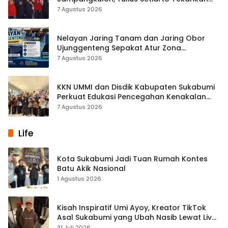
Pentingnya Persatuan
7 Agustus 2026
Nelayan Jaring Tanam dan Jaring Obor
Ujunggenteng Sepakat Atur Zona
Penangkapan
7 Agustus 2026
KKN UMMI dan Disdik Kabupaten Sukabumi
Perkuat Edukasi Pencegahan Kenakalan
Remaja di SMPN 2 Tegalbuleud
7 Agustus 2026
Life
Kota Sukabumi Jadi Tuan Rumah Kontes
Batu Akik Nasional
1 Agustus 2026
Kisah Inspiratif Umi Ayoy, Kreator TikTok
Asal Sukabumi yang Ubah Nasib Lewat Live
Streaming
31 Juli 2026