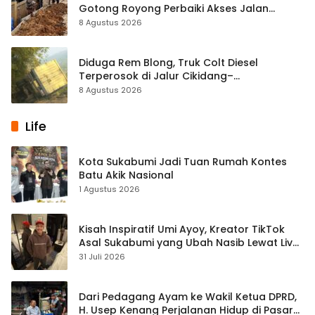
Gotong Royong Perbaiki Akses Jalan
Majelis Ta’lim di Sagaranten
8 Agustus 2026
Diduga Rem Blong, Truk Colt Diesel
Terperosok di Jalur Cikidang–
Palabuhanratu
8 Agustus 2026
Life
Kota Sukabumi Jadi Tuan Rumah Kontes
Batu Akik Nasional
1 Agustus 2026
Kisah Inspiratif Umi Ayoy, Kreator TikTok
Asal Sukabumi yang Ubah Nasib Lewat Live
Streaming
31 Juli 2026
Dari Pedagang Ayam ke Wakil Ketua DPRD,
H. Usep Kenang Perjalanan Hidup di Pasar