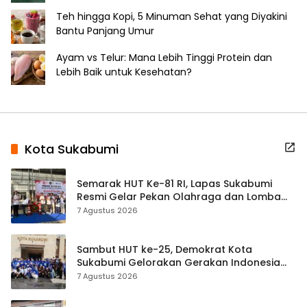
Teh hingga Kopi, 5 Minuman Sehat yang Diyakini
Bantu Panjang Umur
Ayam vs Telur: Mana Lebih Tinggi Protein dan
Lebih Baik untuk Kesehatan?
Kota Sukabumi
Semarak HUT Ke-81 RI, Lapas Sukabumi
Resmi Gelar Pekan Olahraga dan Lomba
Tradisional
7 Agustus 2026
Sambut HUT ke-25, Demokrat Kota
Sukabumi Gelorakan Gerakan Indonesia
ASRI Lewat Aksi Bersih Masjid Agung
7 Agustus 2026