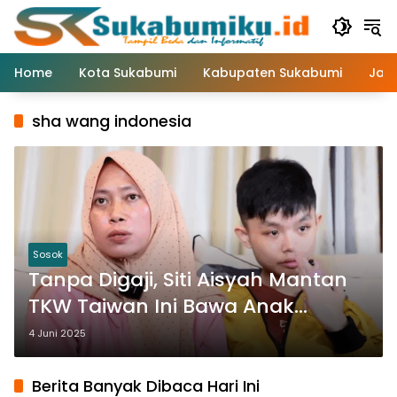
Langsung
ke
konten
Home
Kota Sukabumi
Kabupaten Sukabumi
Jaw
sha wang indonesia
Sosok
Tanpa Digaji, Siti Aisyah Mantan
TKW Taiwan Ini Bawa Anak
Majikannya yang Disabilitas ke
4 Juni 2025
Indonesia
Berita Banyak Dibaca Hari Ini