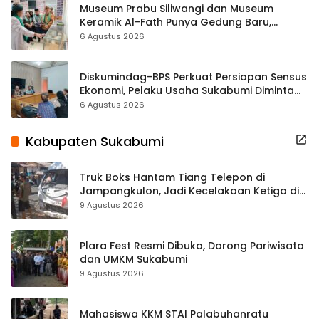
Museum Prabu Siliwangi dan Museum
Keramik Al-Fath Punya Gedung Baru,
Hampir 500 Koleksi Dipisahkan
6 Agustus 2026
Diskumindag-BPS Perkuat Persiapan Sensus
Ekonomi, Pelaku Usaha Sukabumi Diminta
Terbuka Beri Data
6 Agustus 2026
Kabupaten Sukabumi
Truk Boks Hantam Tiang Telepon di
Jampangkulon, Jadi Kecelakaan Ketiga di
Titik yang Sama
9 Agustus 2026
Plara Fest Resmi Dibuka, Dorong Pariwisata
dan UMKM Sukabumi
9 Agustus 2026
Mahasiswa KKM STAI Palabuhanratu