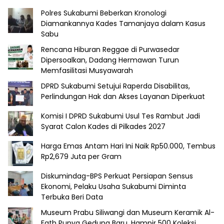
Polres Sukabumi Beberkan Kronologi
Diamankannya Kades Tamanjaya dalam Kasus
Sabu
Rencana Hiburan Reggae di Purwasedar
Dipersoalkan, Dadang Hermawan Turun
Memfasilitasi Musyawarah
DPRD Sukabumi Setujui Raperda Disabilitas,
Perlindungan Hak dan Akses Layanan Diperkuat
Komisi I DPRD Sukabumi Usul Tes Rambut Jadi
Syarat Calon Kades di Pilkades 2027
Harga Emas Antam Hari Ini Naik Rp50.000, Tembus
Rp2,679 Juta per Gram
Diskumindag-BPS Perkuat Persiapan Sensus
Ekonomi, Pelaku Usaha Sukabumi Diminta
Terbuka Beri Data
Museum Prabu Siliwangi dan Museum Keramik Al-
Fath Punya Gedung Baru, Hampir 500 Koleksi