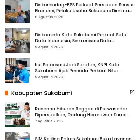
Diskumindag-BPS Perkuat Persiapan Sensus
Ekonomi, Pelaku Usaha Sukabumi Diminta
Terbuka Beri Data
6 Agustus 2026
Diskominfo Kota Sukabumi Perkuat Satu
Data Indonesia, Sinkronisasi Data
Kewilayahan Dikebut
5 Agustus 2026
Isu Polarisasi Jadi Sorotan, KNPI Kota
Sukabumi Ajak Pemuda Perkuat Nilai
Kebangsaan
5 Agustus 2026
Kabupaten Sukabumi
Rencana Hiburan Reggae di Purwasedar
Dipersoalkan, Dadang Hermawan Turun
Memfasilitasi Musyawarah
7 Agustus 2026
SIM Keliling Polres Sukabumi Buka Layanan