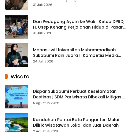
Streaming
31 Juli 2026
Dari Pedagang Ayam ke Wakil Ketua DPRD,
H. Usep Kenang Perjalanan Hidup di Pasar
Cisaat
31 Juli 2026
Mahasiswi Universitas Muhammadiyah
Sukabumi Raih Juara II Kompetisi Media
Pembelajaran Digital Tingkat Internasional
24 Juli 2026
Wisata
Dispar Sukabumi Perkuat Keselamatan
Destinasi, SDM Pariwisata Dibekali Mitigasi
hingga Teknik Evakuasi
5 Agustus 2026
Keindahan Pantai Batu Panganten Mulai
Dilirik Wisatawan Lokal dan Luar Daerah
2 Agustus 2026