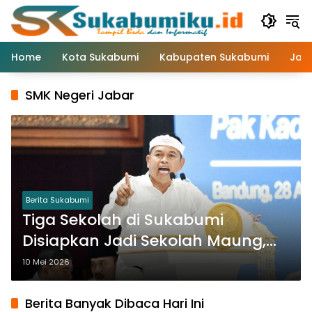
Langsung
ke
konten
Home
Kota Sukabumi
Kabupaten Sukabumi
Jaw
SMK Negeri Jabar
Berita Sukabumi
Tiga Sekolah di Sukabumi
Disiapkan Jadi Sekolah Maung,
Total 42 Sekolah di Jawa Barat
10 Mei 2026
Berita Banyak Dibaca Hari Ini