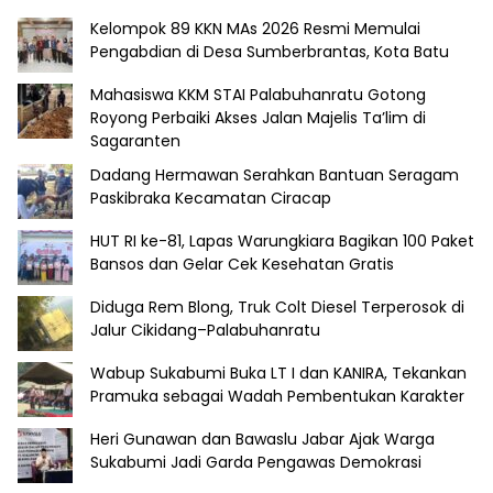
Kelompok 89 KKN MAs 2026 Resmi Memulai
Pengabdian di Desa Sumberbrantas, Kota Batu
Mahasiswa KKM STAI Palabuhanratu Gotong
Royong Perbaiki Akses Jalan Majelis Ta’lim di
Sagaranten
Dadang Hermawan Serahkan Bantuan Seragam
Paskibraka Kecamatan Ciracap
HUT RI ke-81, Lapas Warungkiara Bagikan 100 Paket
Bansos dan Gelar Cek Kesehatan Gratis
Diduga Rem Blong, Truk Colt Diesel Terperosok di
Jalur Cikidang–Palabuhanratu
Wabup Sukabumi Buka LT I dan KANIRA, Tekankan
Pramuka sebagai Wadah Pembentukan Karakter
Heri Gunawan dan Bawaslu Jabar Ajak Warga
Sukabumi Jadi Garda Pengawas Demokrasi