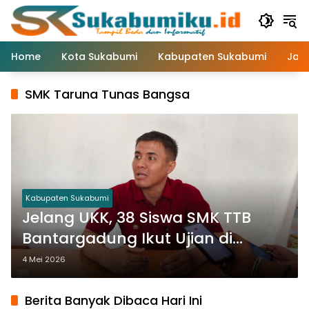
Langsung
ke
konten
Home
Kota Sukabumi
Kabupaten Sukabumi
Jaw
SMK Taruna Tunas Bangsa
Kabupaten Sukabumi
Jelang UKK, 38 Siswa SMK TTB
Bantargadung Ikut Ujian di
Sekolah Lain
4 Mei 2026
Berita Banyak Dibaca Hari Ini