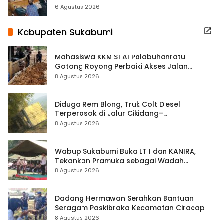
Terbuka Beri Data
6 Agustus 2026
Kabupaten Sukabumi
Mahasiswa KKM STAI Palabuhanratu
Gotong Royong Perbaiki Akses Jalan
Majelis Ta’lim di Sagaranten
8 Agustus 2026
Diduga Rem Blong, Truk Colt Diesel
Terperosok di Jalur Cikidang–
Palabuhanratu
8 Agustus 2026
Wabup Sukabumi Buka LT I dan KANIRA,
Tekankan Pramuka sebagai Wadah
Pembentukan Karakter
8 Agustus 2026
Dadang Hermawan Serahkan Bantuan
Seragam Paskibraka Kecamatan Ciracap
8 Agustus 2026