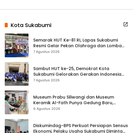
Kota Sukabumi
Semarak HUT Ke-81 RI, Lapas Sukabumi
Resmi Gelar Pekan Olahraga dan Lomba
Tradisional
7 Agustus 2026
Sambut HUT ke-25, Demokrat Kota
Sukabumi Gelorakan Gerakan Indonesia
ASRI Lewat Aksi Bersih Masjid Agung
7 Agustus 2026
Museum Prabu Siliwangi dan Museum
Keramik Al-Fath Punya Gedung Baru,
Hampir 500 Koleksi Dipisahkan
6 Agustus 2026
Diskumindag-BPS Perkuat Persiapan Sensus
Ekonomi, Pelaku Usaha Sukabumi Diminta