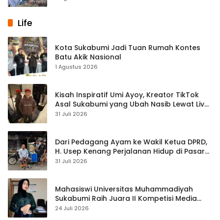
Life
Kota Sukabumi Jadi Tuan Rumah Kontes
Batu Akik Nasional
1 Agustus 2026
Kisah Inspiratif Umi Ayoy, Kreator TikTok
Asal Sukabumi yang Ubah Nasib Lewat Live
Streaming
31 Juli 2026
Dari Pedagang Ayam ke Wakil Ketua DPRD,
H. Usep Kenang Perjalanan Hidup di Pasar
Cisaat
31 Juli 2026
Mahasiswi Universitas Muhammadiyah
Sukabumi Raih Juara II Kompetisi Media
Pembelajaran Digital Tingkat Internasional
24 Juli 2026