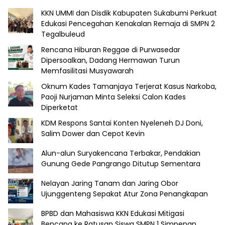
KKN UMMI dan Disdik Kabupaten Sukabumi Perkuat
Edukasi Pencegahan Kenakalan Remaja di SMPN 2
Tegalbuleud
Rencana Hiburan Reggae di Purwasedar
Dipersoalkan, Dadang Hermawan Turun
Memfasilitasi Musyawarah
Oknum Kades Tamanjaya Terjerat Kasus Narkoba,
Paoji Nurjaman Minta Seleksi Calon Kades
Diperketat
KDM Respons Santai Konten Nyeleneh DJ Doni,
Salim Dower dan Cepot Kevin
Alun-alun Suryakencana Terbakar, Pendakian
Gunung Gede Pangrango Ditutup Sementara
Nelayan Jaring Tanam dan Jaring Obor
Ujunggenteng Sepakat Atur Zona Penangkapan
BPBD dan Mahasiswa KKN Edukasi Mitigasi
Bencana ke Ratusan Siswa SMPN 1 Simpenan