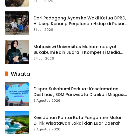
Streaming
31 Juli 2026
Dari Pedagang Ayam ke Wakil Ketua DPRD,
H. Usep Kenang Perjalanan Hidup di Pasar
Cisaat
31 Juli 2026
Mahasiswi Universitas Muhammadiyah
Sukabumi Raih Juara II Kompetisi Media
Pembelajaran Digital Tingkat Internasional
24 Juli 2026
Wisata
Dispar Sukabumi Perkuat Keselamatan
Destinasi, SDM Pariwisata Dibekali Mitigasi
hingga Teknik Evakuasi
5 Agustus 2026
Keindahan Pantai Batu Panganten Mulai
Dilirik Wisatawan Lokal dan Luar Daerah
2 Agustus 2026