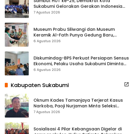
Sambut HUT ke-25, Demokrat Kota
Sukabumi Gelorakan Gerakan Indonesia
ASRI Lewat Aksi Bersih Masjid Agung
7 Agustus 2026
Museum Prabu Siliwangi dan Museum
Keramik Al-Fath Punya Gedung Baru,
Hampir 500 Koleksi Dipisahkan
6 Agustus 2026
Diskumindag-BPS Perkuat Persiapan Sensus
Ekonomi, Pelaku Usaha Sukabumi Diminta
Terbuka Beri Data
6 Agustus 2026
Kabupaten Sukabumi
Oknum Kades Tamanjaya Terjerat Kasus
Narkoba, Paoji Nurjaman Minta Seleksi
Calon Kades Diperketat
7 Agustus 2026
Sosialisasi 4 Pilar Kebangsaan Digelar di