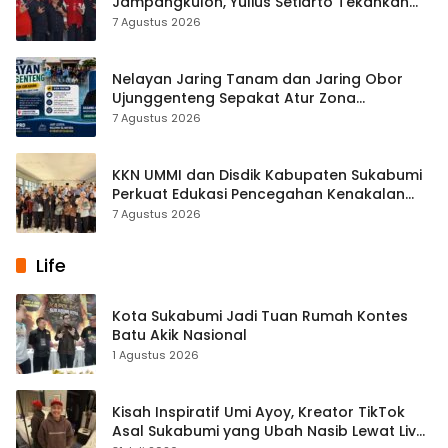
Jampangkulon, Yulius Setiarto Tekankan
Pentingnya Persatuan
7 Agustus 2026
Nelayan Jaring Tanam dan Jaring Obor
Ujunggenteng Sepakat Atur Zona
Penangkapan
7 Agustus 2026
KKN UMMI dan Disdik Kabupaten Sukabumi
Perkuat Edukasi Pencegahan Kenakalan
Remaja di SMPN 2 Tegalbuleud
7 Agustus 2026
Life
Kota Sukabumi Jadi Tuan Rumah Kontes
Batu Akik Nasional
1 Agustus 2026
Kisah Inspiratif Umi Ayoy, Kreator TikTok
Asal Sukabumi yang Ubah Nasib Lewat Live