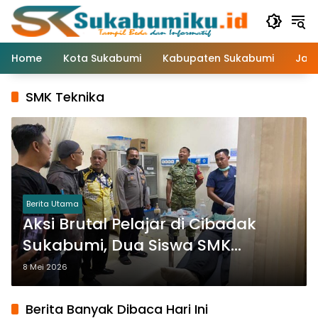
Langsung
ke
konten
Home
Kota Sukabumi
Kabupaten Sukabumi
Jaw
SMK Teknika
Berita Utama
Aksi Brutal Pelajar di Cibadak
Sukabumi, Dua Siswa SMK
Pertanian Dibacok
8 Mei 2026
Berita Banyak Dibaca Hari Ini