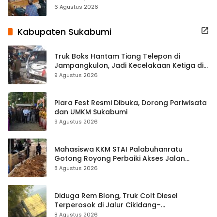
Terbuka Beri Data
6 Agustus 2026
Kabupaten Sukabumi
Truk Boks Hantam Tiang Telepon di
Jampangkulon, Jadi Kecelakaan Ketiga di
Titik yang Sama
9 Agustus 2026
Plara Fest Resmi Dibuka, Dorong Pariwisata
dan UMKM Sukabumi
9 Agustus 2026
Mahasiswa KKM STAI Palabuhanratu
Gotong Royong Perbaiki Akses Jalan
Majelis Ta’lim di Sagaranten
8 Agustus 2026
Diduga Rem Blong, Truk Colt Diesel
Terperosok di Jalur Cikidang–
Palabuhanratu
8 Agustus 2026