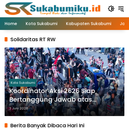
Langsung
ke
konten
Home
Kota Sukabumi
Kabupaten Sukabumi
Jaw
Solidaritas RT RW
Kota Sukabumi
Koordinator Aksi 2626 Siap
Bertanggung Jawab atas
Dinamika Pasca Demo di Balai
3 Juni 2026
Kota Sukabumi
Berita Banyak Dibaca Hari Ini