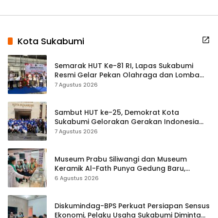
Kota Sukabumi
Semarak HUT Ke-81 RI, Lapas Sukabumi
Resmi Gelar Pekan Olahraga dan Lomba
Tradisional
7 Agustus 2026
Sambut HUT ke-25, Demokrat Kota
Sukabumi Gelorakan Gerakan Indonesia
ASRI Lewat Aksi Bersih Masjid Agung
7 Agustus 2026
Museum Prabu Siliwangi dan Museum
Keramik Al-Fath Punya Gedung Baru,
Hampir 500 Koleksi Dipisahkan
6 Agustus 2026
Diskumindag-BPS Perkuat Persiapan Sensus
Ekonomi, Pelaku Usaha Sukabumi Diminta