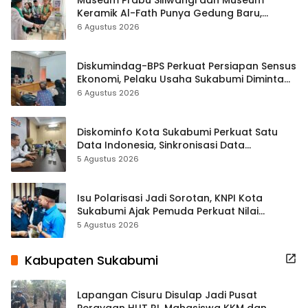
Keramik Al-Fath Punya Gedung Baru,
Hampir 500 Koleksi Dipisahkan
6 Agustus 2026
Diskumindag-BPS Perkuat Persiapan Sensus
Ekonomi, Pelaku Usaha Sukabumi Diminta
Terbuka Beri Data
6 Agustus 2026
Diskominfo Kota Sukabumi Perkuat Satu
Data Indonesia, Sinkronisasi Data
Kewilayahan Dikebut
5 Agustus 2026
Isu Polarisasi Jadi Sorotan, KNPI Kota
Sukabumi Ajak Pemuda Perkuat Nilai
Kebangsaan
5 Agustus 2026
Kabupaten Sukabumi
Lapangan Cisuru Disulap Jadi Pusat
Perayaan HUT RI, Mahasiswa KKM dan