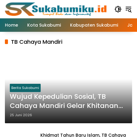
Langsung
ke
konten
Home
Kota Sukabumi
Kabupaten Sukabumi
Jaw
TB Cahaya Mandiri
Berita Sukabumi
Wujud Kepedulian Sosial, TB
Cahaya Mandiri Gelar Khitanan
Massal Gratis di Surade
25 Juni 2026
Khidmat Tahun Baru Islam, TB Cahaya