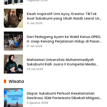
1 Agustus 2026
Kisah Inspiratif Umi Ayoy, Kreator TikTok
Asal Sukabumi yang Ubah Nasib Lewat Live
Streaming
31 Juli 2026
Dari Pedagang Ayam ke Wakil Ketua DPRD,
H. Usep Kenang Perjalanan Hidup di Pasar
Cisaat
31 Juli 2026
Mahasiswi Universitas Muhammadiyah
Sukabumi Raih Juara II Kompetisi Media
Pembelajaran Digital Tingkat Internasional
24 Juli 2026
Wisata
Dispar Sukabumi Perkuat Keselamatan
Destinasi, SDM Pariwisata Dibekali Mitigasi
hingga Teknik Evakuasi
5 Agustus 2026