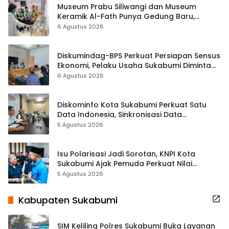
Museum Prabu Siliwangi dan Museum
Keramik Al-Fath Punya Gedung Baru,
Hampir 500 Koleksi Dipisahkan
6 Agustus 2026
Diskumindag-BPS Perkuat Persiapan Sensus
Ekonomi, Pelaku Usaha Sukabumi Diminta
Terbuka Beri Data
6 Agustus 2026
Diskominfo Kota Sukabumi Perkuat Satu
Data Indonesia, Sinkronisasi Data
Kewilayahan Dikebut
5 Agustus 2026
Isu Polarisasi Jadi Sorotan, KNPI Kota
Sukabumi Ajak Pemuda Perkuat Nilai
Kebangsaan
5 Agustus 2026
Kabupaten Sukabumi
SIM Keliling Polres Sukabumi Buka Layanan