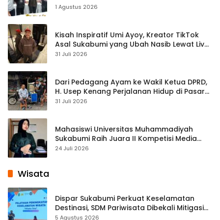
1 Agustus 2026
Kisah Inspiratif Umi Ayoy, Kreator TikTok
Asal Sukabumi yang Ubah Nasib Lewat Live
Streaming
31 Juli 2026
Dari Pedagang Ayam ke Wakil Ketua DPRD,
H. Usep Kenang Perjalanan Hidup di Pasar
Cisaat
31 Juli 2026
Mahasiswi Universitas Muhammadiyah
Sukabumi Raih Juara II Kompetisi Media
Pembelajaran Digital Tingkat Internasional
24 Juli 2026
Wisata
Dispar Sukabumi Perkuat Keselamatan
Destinasi, SDM Pariwisata Dibekali Mitigasi
hingga Teknik Evakuasi
5 Agustus 2026