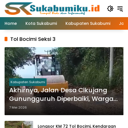
Langsung
ke
konten
Home
Kota Sukabumi
Kabupaten Sukabumi
Jaw
Tol Bocimi Seksi 3
Kabupaten Sukabumi
Akhirnya, Jalan Desa Cikujang
Gunungguruh Diperbaiki, Warga
Kini Lebih Nyaman
7 Mei 2026
Longsor KM 72 Tol Bocimi, Kendaraan