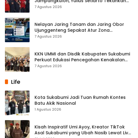
Jampangkulon, Yulius Setiarto Tekankan
Pentingnya Persatuan
7 Agustus 2026
Nelayan Jaring Tanam dan Jaring Obor
Ujunggenteng Sepakat Atur Zona
Penangkapan
7 Agustus 2026
KKN UMMI dan Disdik Kabupaten Sukabumi
Perkuat Edukasi Pencegahan Kenakalan
Remaja di SMPN 2 Tegalbuleud
7 Agustus 2026
Life
Kota Sukabumi Jadi Tuan Rumah Kontes
Batu Akik Nasional
1 Agustus 2026
Kisah Inspiratif Umi Ayoy, Kreator TikTok
Asal Sukabumi yang Ubah Nasib Lewat Live