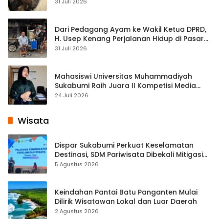
Streaming
31 Juli 2026
Dari Pedagang Ayam ke Wakil Ketua DPRD,
H. Usep Kenang Perjalanan Hidup di Pasar
Cisaat
31 Juli 2026
Mahasiswi Universitas Muhammadiyah
Sukabumi Raih Juara II Kompetisi Media
Pembelajaran Digital Tingkat Internasional
24 Juli 2026
Wisata
Dispar Sukabumi Perkuat Keselamatan
Destinasi, SDM Pariwisata Dibekali Mitigasi
hingga Teknik Evakuasi
5 Agustus 2026
Keindahan Pantai Batu Panganten Mulai
Dilirik Wisatawan Lokal dan Luar Daerah
2 Agustus 2026