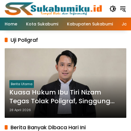
Langsung
ke
konten
Home
Kota Sukabumi
Kabupaten Sukabumi
Jaw
Uji Poligraf
Berita Utama
Kuasa Hukum Ibu Tiri Nizam
Tegas Tolak Poligraf, Singgung
Potensi Intimidasi
28 April 2026
Berita Banyak Dibaca Hari Ini