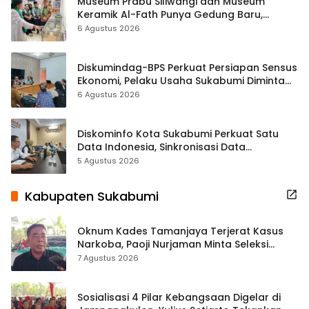
Museum Prabu Siliwangi dan Museum
Keramik Al-Fath Punya Gedung Baru,
Hampir 500 Koleksi Dipisahkan
6 Agustus 2026
Diskumindag-BPS Perkuat Persiapan Sensus
Ekonomi, Pelaku Usaha Sukabumi Diminta
Terbuka Beri Data
6 Agustus 2026
Diskominfo Kota Sukabumi Perkuat Satu
Data Indonesia, Sinkronisasi Data
Kewilayahan Dikebut
5 Agustus 2026
Kabupaten Sukabumi
Oknum Kades Tamanjaya Terjerat Kasus
Narkoba, Paoji Nurjaman Minta Seleksi
Calon Kades Diperketat
7 Agustus 2026
Sosialisasi 4 Pilar Kebangsaan Digelar di