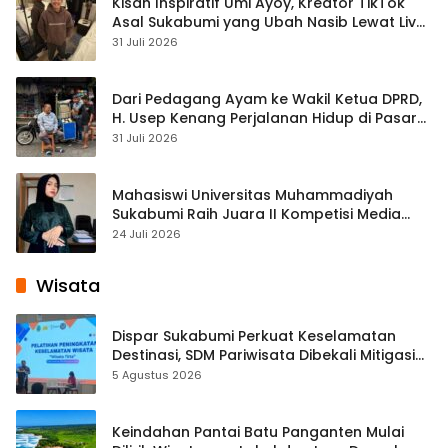
Kisah Inspiratif Umi Ayoy, Kreator TikTok
Asal Sukabumi yang Ubah Nasib Lewat Live
Streaming
31 Juli 2026
Dari Pedagang Ayam ke Wakil Ketua DPRD,
H. Usep Kenang Perjalanan Hidup di Pasar
Cisaat
31 Juli 2026
Mahasiswi Universitas Muhammadiyah
Sukabumi Raih Juara II Kompetisi Media
Pembelajaran Digital Tingkat Internasional
24 Juli 2026
Wisata
Dispar Sukabumi Perkuat Keselamatan
Destinasi, SDM Pariwisata Dibekali Mitigasi
hingga Teknik Evakuasi
5 Agustus 2026
Keindahan Pantai Batu Panganten Mulai