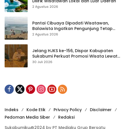
Dilirik Wisatawan Lokal dan Luar Daerah
2 Agustus 2026
Pantai Cibuaya Dipadati Wisatawan,
Balawista Ingatkan Pengunjung Tetap
Waspada
2 Agustus 2026
Jelang HJKS ke-156, Dispar Kabupaten
Sukabumi Perkuat Promosi Wisata Lewat
Publikasi Digital
30 Juli 2026
Indeks
Kode Etik
Privacy Policy
Disclaimer
Pedoman Media Siber
Redaksi
Sukabumiku@2024 by PT Mediaku Grup Bersatu