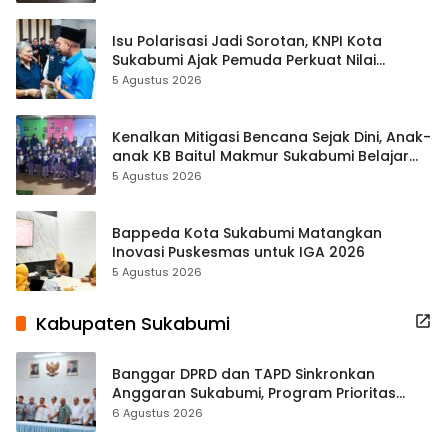
Isu Polarisasi Jadi Sorotan, KNPI Kota
Sukabumi Ajak Pemuda Perkuat Nilai
Kebangsaan
5 Agustus 2026
Kenalkan Mitigasi Bencana Sejak Dini, Anak-
anak KB Baitul Makmur Sukabumi Belajar
Lewat Boneka Tangan
5 Agustus 2026
Bappeda Kota Sukabumi Matangkan
Inovasi Puskesmas untuk IGA 2026
5 Agustus 2026
Kabupaten Sukabumi
Banggar DPRD dan TAPD Sinkronkan
Anggaran Sukabumi, Program Prioritas
hingga Pendapatan Dibahas
6 Agustus 2026