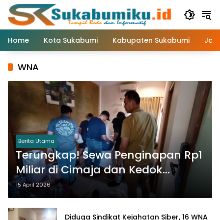
Langsung
ke
konten
Home
Kota Sukabumi
Kabupaten Sukabumi
Jaw
WNA
Berita Utama
Terungkap! Sewa Penginapan Rp1
Miliar di Cimaja dan Kedok
Sindikat Siber WNA Tiongkok
15 April 2026
Diduga Sindikat Kejahatan Siber, 16 WNA