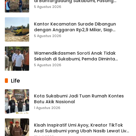
di Bantargadung Sukabumi, Pasang
Spanduk Larangan
5 Agustus 2026
Kantor Kecamatan Surade Dibangun
dengan Anggaran Rp2,9 Miliar, Siap
Hadirkan Layanan Lebih Optimal
5 Agustus 2026
Wamendikdasmen Soroti Anak Tidak
Sekolah di Sukabumi, Pemda Diminta
Perkuat Kolaborasi Pendidikan
5 Agustus 2026
Life
Kota Sukabumi Jadi Tuan Rumah Kontes
Batu Akik Nasional
1 Agustus 2026
Kisah Inspiratif Umi Ayoy, Kreator TikTok
Asal Sukabumi yang Ubah Nasib Lewat Live