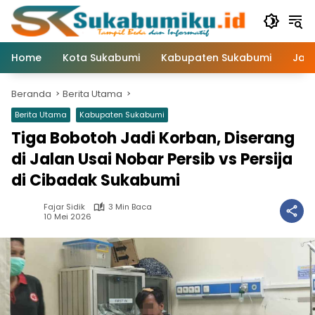
Langsung
ke
konten
Home
Kota Sukabumi
Kabupaten Sukabumi
Jaw
Beranda
Berita Utama
Berita Utama
Kabupaten Sukabumi
Tiga Bobotoh Jadi Korban, Diserang
di Jalan Usai Nobar Persib vs Persija
di Cibadak Sukabumi
Fajar Sidik
3 Min Baca
10 Mei 2026