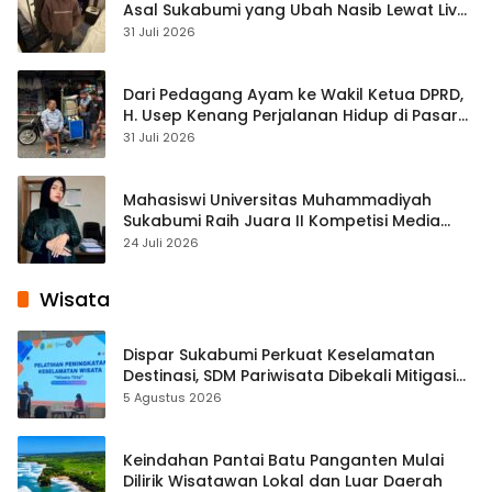
Asal Sukabumi yang Ubah Nasib Lewat Live
Streaming
31 Juli 2026
Dari Pedagang Ayam ke Wakil Ketua DPRD,
H. Usep Kenang Perjalanan Hidup di Pasar
Cisaat
31 Juli 2026
Mahasiswi Universitas Muhammadiyah
Sukabumi Raih Juara II Kompetisi Media
Pembelajaran Digital Tingkat Internasional
24 Juli 2026
Wisata
Dispar Sukabumi Perkuat Keselamatan
Destinasi, SDM Pariwisata Dibekali Mitigasi
hingga Teknik Evakuasi
5 Agustus 2026
Keindahan Pantai Batu Panganten Mulai
Dilirik Wisatawan Lokal dan Luar Daerah