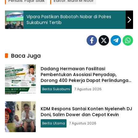
Penulis: Fajar Sidik
Editor: Mulvi M Noor
Vipara Pastikan Bobotoh Nobar di Polres
Sukabumi Tertib
Baca Juga
Dadang Hermawan Fasilitasi
Pembentukan Asosiasi Penyadap,
Dorong 400 Pekerja Dapat Perlindungan
BPJS
Berita Sukabumi
7 Agustus 2026
KDM Respons Santai Konten Nyeleneh DJ
Doni, Salim Dower dan Cepot Kevin
Berita Utama
7 Agustus 2026