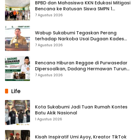
BPBD dan Mahasiswa KKN Edukasi Mitigasi
Bencana ke Ratusan Siswa SMPN 1
Simpenan
7 Agustus 2026
Wabup Sukabumi Tegaskan Perang
terhadap Narkoba Usai Dugaan Kades
Terlibat
7 Agustus 2026
Rencana Hiburan Reggae di Purwasedar
Dipersoalkan, Dadang Hermawan Turun
Memfasilitasi Musyawarah
7 Agustus 2026
Life
Kota Sukabumi Jadi Tuan Rumah Kontes
Batu Akik Nasional
1 Agustus 2026
Kisah Inspiratif Umi Ayoy, Kreator TikTok