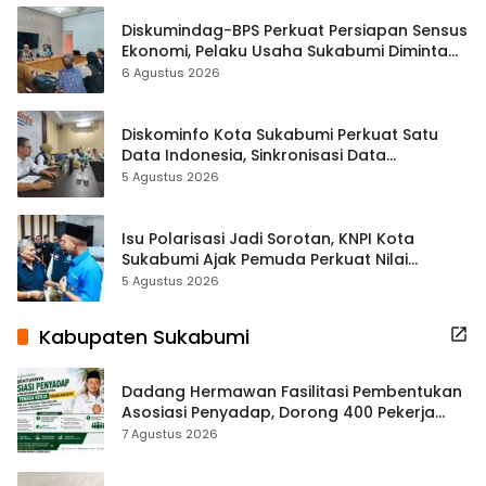
Diskumindag-BPS Perkuat Persiapan Sensus
Ekonomi, Pelaku Usaha Sukabumi Diminta
Terbuka Beri Data
6 Agustus 2026
Diskominfo Kota Sukabumi Perkuat Satu
Data Indonesia, Sinkronisasi Data
Kewilayahan Dikebut
5 Agustus 2026
Isu Polarisasi Jadi Sorotan, KNPI Kota
Sukabumi Ajak Pemuda Perkuat Nilai
Kebangsaan
5 Agustus 2026
Kabupaten Sukabumi
Dadang Hermawan Fasilitasi Pembentukan
Asosiasi Penyadap, Dorong 400 Pekerja
Dapat Perlindungan BPJS
7 Agustus 2026