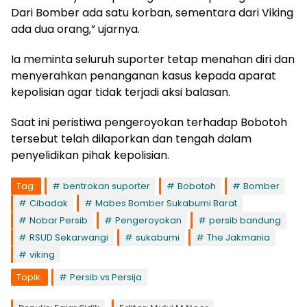
Dari Bomber ada satu korban, sementara dari Viking
ada dua orang,” ujarnya.
Ia meminta seluruh suporter tetap menahan diri dan
menyerahkan penanganan kasus kepada aparat
kepolisian agar tidak terjadi aksi balasan.
Saat ini peristiwa pengeroyokan terhadap Bobotoh
tersebut telah dilaporkan dan tengah dalam
penyelidikan pihak kepolisian.
Tag:
bentrokan suporter
Bobotoh
Bomber
Cibadak
Mabes Bomber Sukabumi Barat
Nobar Persib
Pengeroyokan
persib bandung
RSUD Sekarwangi
sukabumi
The Jakmania
viking
Topik:
Persib vs Persija