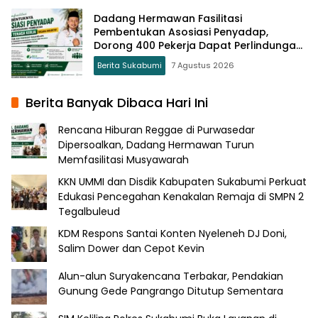
Dadang Hermawan Fasilitasi
Pembentukan Asosiasi Penyadap,
Dorong 400 Pekerja Dapat Perlindungan
BPJS
Berita Sukabumi
7 Agustus 2026
Berita Banyak Dibaca Hari Ini
Rencana Hiburan Reggae di Purwasedar
Dipersoalkan, Dadang Hermawan Turun
Memfasilitasi Musyawarah
KKN UMMI dan Disdik Kabupaten Sukabumi Perkuat
Edukasi Pencegahan Kenakalan Remaja di SMPN 2
Tegalbuleud
KDM Respons Santai Konten Nyeleneh DJ Doni,
Salim Dower dan Cepot Kevin
Alun-alun Suryakencana Terbakar, Pendakian
Gunung Gede Pangrango Ditutup Sementara