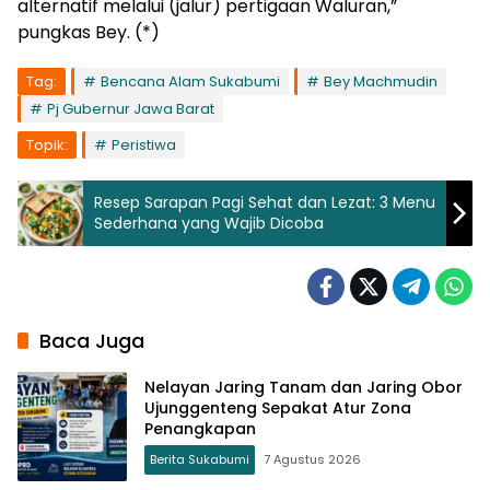
alternatif melalui (jalur) pertigaan Waluran,”
pungkas Bey. (*)
Tag:
Bencana Alam Sukabumi
Bey Machmudin
Pj Gubernur Jawa Barat
Topik:
Peristiwa
Resep Sarapan Pagi Sehat dan Lezat: 3 Menu
Sederhana yang Wajib Dicoba
Baca Juga
Nelayan Jaring Tanam dan Jaring Obor
Ujunggenteng Sepakat Atur Zona
Penangkapan
Berita Sukabumi
7 Agustus 2026