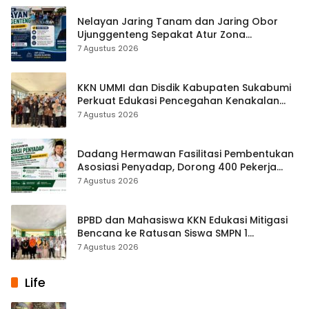
Nelayan Jaring Tanam dan Jaring Obor
Ujunggenteng Sepakat Atur Zona
Penangkapan
7 Agustus 2026
KKN UMMI dan Disdik Kabupaten Sukabumi
Perkuat Edukasi Pencegahan Kenakalan
Remaja di SMPN 2 Tegalbuleud
7 Agustus 2026
Dadang Hermawan Fasilitasi Pembentukan
Asosiasi Penyadap, Dorong 400 Pekerja
Dapat Perlindungan BPJS
7 Agustus 2026
BPBD dan Mahasiswa KKN Edukasi Mitigasi
Bencana ke Ratusan Siswa SMPN 1
Simpenan
7 Agustus 2026
Life