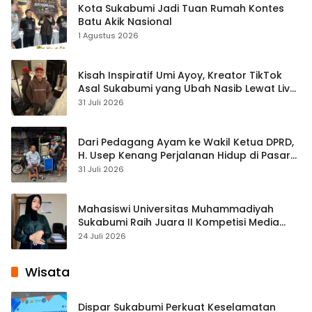
Kota Sukabumi Jadi Tuan Rumah Kontes
Batu Akik Nasional
1 Agustus 2026
Kisah Inspiratif Umi Ayoy, Kreator TikTok
Asal Sukabumi yang Ubah Nasib Lewat Live
Streaming
31 Juli 2026
Dari Pedagang Ayam ke Wakil Ketua DPRD,
H. Usep Kenang Perjalanan Hidup di Pasar
Cisaat
31 Juli 2026
Mahasiswi Universitas Muhammadiyah
Sukabumi Raih Juara II Kompetisi Media
Pembelajaran Digital Tingkat Internasional
24 Juli 2026
Wisata
Dispar Sukabumi Perkuat Keselamatan