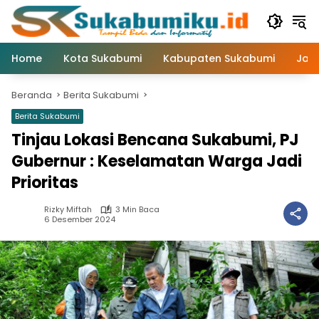
Langsung
ke
konten
Home
Kota Sukabumi
Kabupaten Sukabumi
Jaw
Beranda
Berita Sukabumi
Berita Sukabumi
Tinjau Lokasi Bencana Sukabumi, PJ
Gubernur : Keselamatan Warga Jadi
Prioritas
Rizky Miftah
3 Min Baca
6 Desember 2024