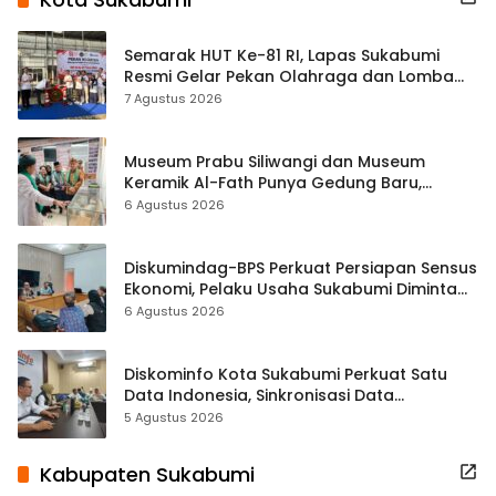
Semarak HUT Ke-81 RI, Lapas Sukabumi
Resmi Gelar Pekan Olahraga dan Lomba
Tradisional
7 Agustus 2026
Museum Prabu Siliwangi dan Museum
Keramik Al-Fath Punya Gedung Baru,
Hampir 500 Koleksi Dipisahkan
6 Agustus 2026
Diskumindag-BPS Perkuat Persiapan Sensus
Ekonomi, Pelaku Usaha Sukabumi Diminta
Terbuka Beri Data
6 Agustus 2026
Diskominfo Kota Sukabumi Perkuat Satu
Data Indonesia, Sinkronisasi Data
Kewilayahan Dikebut
5 Agustus 2026
Kabupaten Sukabumi