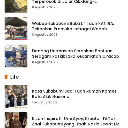
Terperosok di Jalur Cikidang–
Palabuhanratu
8 Agustus 2026
Wabup Sukabumi Buka LT I dan KANIRA,
Tekankan Pramuka sebagai Wadah
Pembentukan Karakter
8 Agustus 2026
Dadang Hermawan Serahkan Bantuan
Seragam Paskibraka Kecamatan Ciracap
8 Agustus 2026
Life
Kota Sukabumi Jadi Tuan Rumah Kontes
Batu Akik Nasional
1 Agustus 2026
Kisah Inspiratif Umi Ayoy, Kreator TikTok
Asal Sukabumi yang Ubah Nasib Lewat Live