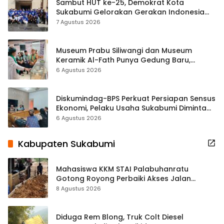
Sambut HUT ke-25, Demokrat Kota
Sukabumi Gelorakan Gerakan Indonesia
ASRI Lewat Aksi Bersih Masjid Agung
7 Agustus 2026
Museum Prabu Siliwangi dan Museum
Keramik Al-Fath Punya Gedung Baru,
Hampir 500 Koleksi Dipisahkan
6 Agustus 2026
Diskumindag-BPS Perkuat Persiapan Sensus
Ekonomi, Pelaku Usaha Sukabumi Diminta
Terbuka Beri Data
6 Agustus 2026
Kabupaten Sukabumi
Mahasiswa KKM STAI Palabuhanratu
Gotong Royong Perbaiki Akses Jalan
Majelis Ta’lim di Sagaranten
8 Agustus 2026
Diduga Rem Blong, Truk Colt Diesel