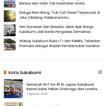
Bansos dan Gelar Cek Kesehatan Gratis
Diduga Rem Blong, Truk Colt Diesel Terperosok di
Jalur Cikidang–Palabuhanratu
Heri Gunawan dan Bawaslu Jabar Ajak Warga
Sukabumi Jadi Garda Pengawas Demokrasi
Wabup Sukabumi Buka LT I dan KANIRA, Tekankan
Pramuka sebagai Wadah Pembentukan Karakter
Kota Sukabumi
Semarak HUT Ke-81 RI, Lapas Sukabumi
Resmi Gelar Pekan Olahraga dan Lomba
Tradisional
7 Agustus 2026