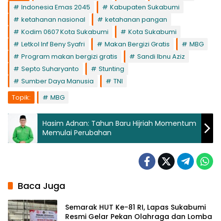
Indonesia Emas 2045
Kabupaten Sukabumi
ketahanan nasional
ketahanan pangan
Kodim 0607 Kota Sukabumi
Kota Sukabumi
Letkol Inf Beny Syafri
Makan Bergizi Gratis
MBG
Program makan bergizi gratis
Sandi Ibnu Aziz
Septo Suharyanto
Stunting
Sumber Daya Manusia
TNI
Topik:
MBG
Hasim Adnan: Tahun Baru Hijriah Momentum
Memulai Perubahan
Baca Juga
Semarak HUT Ke-81 RI, Lapas Sukabumi
Resmi Gelar Pekan Olahraga dan Lomba