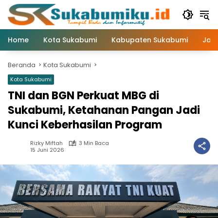
Langsung
ke
konten
Home
Kota Sukabumi
Kabupaten Sukabumi
Jaw
Beranda
Kota Sukabumi
Kota Sukabumi
TNI dan BGN Perkuat MBG di
Sukabumi, Ketahanan Pangan Jadi
Kunci Keberhasilan Program
Rizky Miftah
3 Min Baca
15 Juni 2026