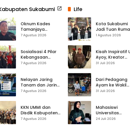
Kabupaten Sukabumi
Life
Oknum Kades
Kota Sukabumi
Tamanjaya
Jadi Tuan Rum
Terjerat Kasus
Kontes Batu Aki
7 Agustus 2026
1 Agustus 2026
Narkoba, Paoji
Nasional
Nurjaman Minta
Seleksi Calon
Sosialisasi 4 Pilar
Kisah Inspiratif
Kades Diperketat
Kebangsaan
Ayoy, Kreator
Digelar di
TikTok Asal
7 Agustus 2026
31 Juli 2026
Jampangkulon,
Sukabumi yang
Yulius Setiarto
Ubah Nasib Lew
Tekankan
Live Streaming
Nelayan Jaring
Dari Pedagang
Pentingnya
Tanam dan Jaring
Ayam ke Wakil
Persatuan
Obor
Ketua DPRD, H.
7 Agustus 2026
31 Juli 2026
Ujunggenteng
Usep Kenang
Sepakat Atur Zona
Perjalanan Hidu
Penangkapan
Pasar Cisaat
KKN UMMI dan
Mahasiswi
Disdik Kabupaten
Universitas
Sukabumi Perkuat
Muhammadiyah
7 Agustus 2026
24 Juli 2026
Edukasi
Sukabumi Raih
Pencegahan
Juara II Kompeti