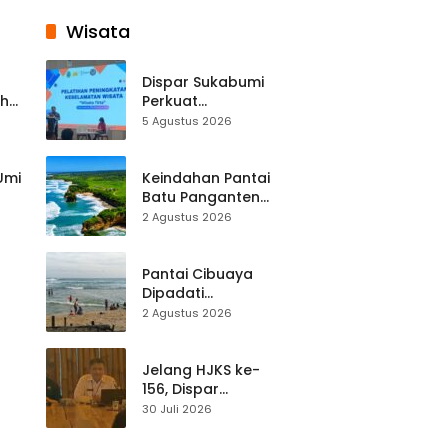
Wisata
Dispar Sukabumi
ah
Perkuat
k
Keselamatan
5 Agustus 2026
Destinasi, SDM
Pariwisata Dibekali
Mitigasi hingga
 Umi
Keindahan Pantai
Teknik Evakuasi
Batu Panganten
Mulai Dilirik
2 Agustus 2026
Wisatawan Lokal
at
dan Luar Daerah
Pantai Cibuaya
Dipadati
Wisatawan,
2 Agustus 2026
Balawista Ingatkan
p di
Pengunjung Tetap
Waspada
Jelang HJKS ke-
156, Dispar
Kabupaten
30 Juli 2026
Sukabumi Perkuat
si
Promosi Wisata