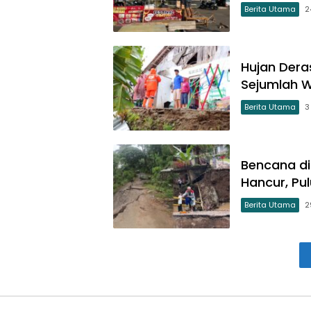
Berita Utama
2
Hujan Dera
Sejumlah W
Berita Utama
3
Bencana di
Hancur, P
Berita Utama
2