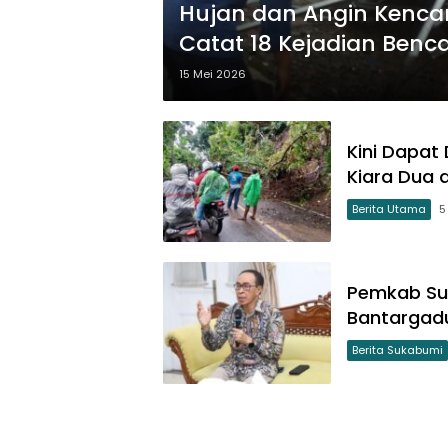
Hujan dan Angin Kenca
Catat 18 Kejadian Benc
15 Mei 2026
Kini Dapat
Kiara Dua 
Berita Utama
5
Pemkab Su
Bantargadu
Berita Sukabumi