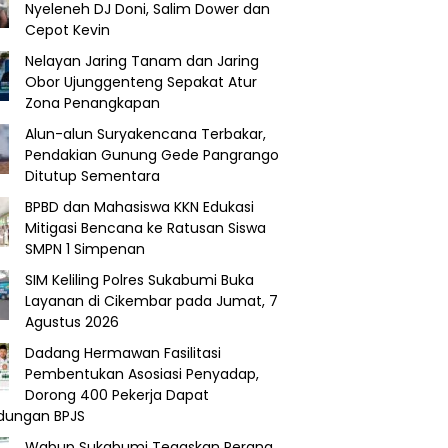
Nyeleneh DJ Doni, Salim Dower dan
Cepot Kevin
Nelayan Jaring Tanam dan Jaring
Obor Ujunggenteng Sepakat Atur
Zona Penangkapan
Alun-alun Suryakencana Terbakar,
Pendakian Gunung Gede Pangrango
Ditutup Sementara
BPBD dan Mahasiswa KKN Edukasi
Mitigasi Bencana ke Ratusan Siswa
SMPN 1 Simpenan
SIM Keliling Polres Sukabumi Buka
Layanan di Cikembar pada Jumat, 7
Agustus 2026
Dadang Hermawan Fasilitasi
Pembentukan Asosiasi Penyadap,
Dorong 400 Pekerja Dapat
ndungan BPJS
Wabup Sukabumi Tegaskan Perang