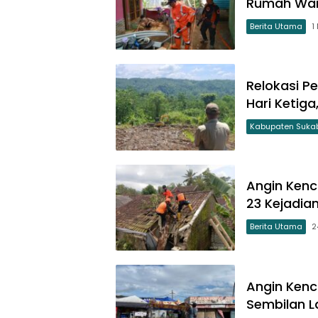
Rumah Wa
Berita Utama
1
Relokasi P
Hari Ketiga
Kabupaten Suka
Angin Kenc
23 Kejadia
Berita Utama
2
Angin Kenc
Sembilan 