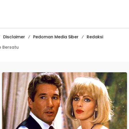
Kenakalan Remaja
Media
di SMPN 2
Pembelajaran
Tegalbuleud
Digital Tingkat
Internasional
Disclaimer
Pedoman Media Siber
Redaksi
 Bersatu