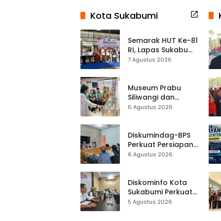
Kota Sukabumi
Semarak HUT Ke-81
RI, Lapas Sukabumi
Resmi Gelar Pekan
7 Agustus 2026
Olahraga dan
Lomba Tradisional
Museum Prabu
Siliwangi dan
Museum Keramik
6 Agustus 2026
Al-Fath Punya
Gedung Baru,
Hampir 500 Koleksi
Diskumindag-BPS
Dipisahkan
Perkuat Persiapan
Sensus Ekonomi,
6 Agustus 2026
Pelaku Usaha
Sukabumi Diminta
Terbuka Beri Data
Diskominfo Kota
Sukabumi Perkuat
Satu Data
5 Agustus 2026
Indonesia,
Sinkronisasi Data