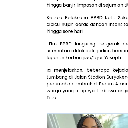
hingga banjir limpasan di sejumlah tit
Kepala Pelaksana BPBD Kota Suka
dipicu hujan deras dengan intensita
hingga sore hari.
“Tim BPBD langsung bergerak c
sementara di lokasi kejadian bersama
laporan korban jiwa,” ujar Yoseph.
Ia menjelaskan, beberapa kejad
tumbang di Jalan Stadion Suryake
perumahan ambruk di Perum Amara
warga yang atapnya terbawa angin
Tipar.