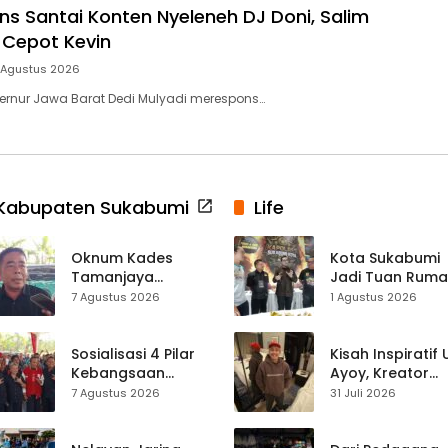
s Santai Konten Nyeleneh DJ Doni, Salim
Cepot Kevin
 Agustus 2026
ernur Jawa Barat Dedi Mulyadi merespons…
Kabupaten Sukabumi
Life
Oknum Kades
Kota Sukabumi
Tamanjaya
Jadi Tuan Rum
Terjerat Kasus
Kontes Batu Aki
7 Agustus 2026
1 Agustus 2026
Narkoba, Paoji
Nasional
Nurjaman Minta
Seleksi Calon
Sosialisasi 4 Pilar
Kisah Inspiratif
Kades Diperketat
Kebangsaan
Ayoy, Kreator
Digelar di
TikTok Asal
7 Agustus 2026
31 Juli 2026
Jampangkulon,
Sukabumi yang
Yulius Setiarto
Ubah Nasib Lew