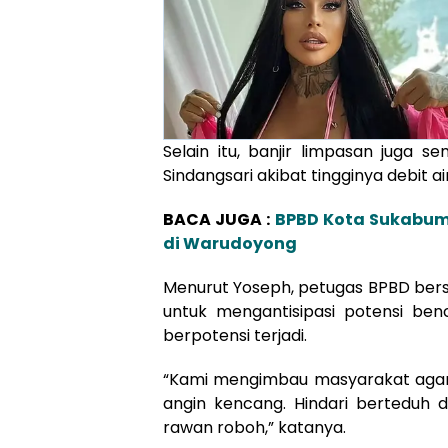
Selain itu, banjir limpasan juga 
Sindangsari akibat tingginya debit 
BACA JUGA :
BPBD Kota Sukabumi
di Warudoyong
Menurut Yoseph, petugas BPBD bers
untuk mengantisipasi potensi be
berpotensi terjadi.
“Kami mengimbau masyarakat agar
angin kencang. Hindari bertedu
rawan roboh,” katanya.