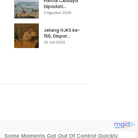
Pantai Cibuaya
Dipadati
Wisatawan,
2 Agustus 2026
Balawista Ingatkan
p di
Pengunjung Tetap
Waspada
Jelang HJKS ke-
156, Dispar
Kabupaten
30 Juli 2026
Sukabumi Perkuat
si
Promosi Wisata
Lewat Publikasi
Digital