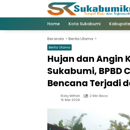
Langsung
ke
konten
Home
Kota Sukabumi
Kabupate
Beranda
Berita Utama
Berita Utama
Hujan dan Angin 
Sukabumi, BPBD C
Bencana Terjadi 
Rizky Miftah
2 Min Baca
15 Mei 2026