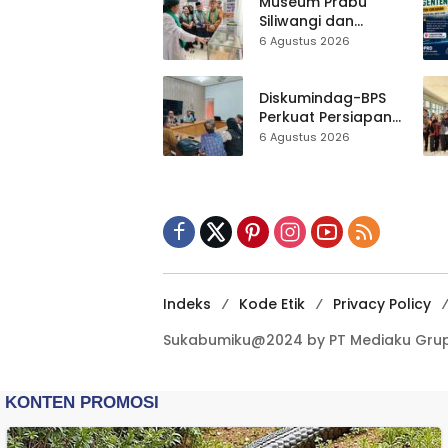
ASRI Lewat Aksi
Museum Prabu
Bersih Masjid
Siliwangi dan
Agung
Museum Keramik
6 Agustus 2026
Al-Fath Punya
Gedung Baru,
Hampir 500 Koleksi
Diskumindag-BPS
Dipisahkan
Perkuat Persiapan
Sensus Ekonomi,
6 Agustus 2026
Pelaku Usaha
Sukabumi Diminta
Terbuka Beri Data
Indeks
Kode Etik
Privacy Policy
Sukabumiku@2024 by PT Mediaku Grup