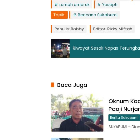
rumah ambruk
Yoseph
Topik:
Bencana Sukabumi
Penulis: Robby
Editor: Rizky Miftah
Riwayat Sesak Napas Terungkap
Baca Juga
Oknum Kade
Paoji Nurj
Berita Sukabumi
SUKABUMI – Di