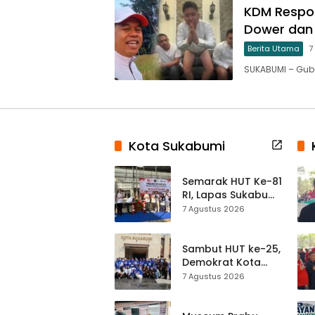
KDM Respon
Dower dan 
Berita Utama
7
SUKABUMI – Gub
Kota Sukabumi
Semarak HUT Ke-81
RI, Lapas Sukabumi
Resmi Gelar Pekan
7 Agustus 2026
Olahraga dan
Lomba Tradisional
Sambut HUT ke-25,
Demokrat Kota
Sukabumi
7 Agustus 2026
Gelorakan
Gerakan Indonesia