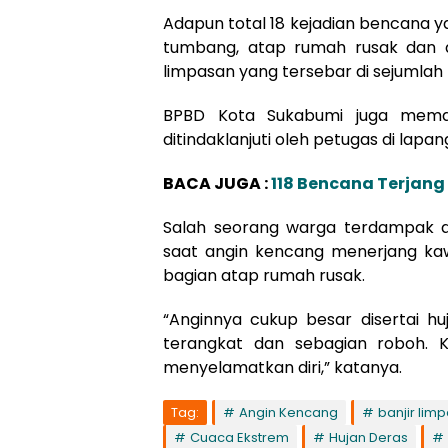
Adapun total 18 kejadian bencana 
tumbang, atap rumah rusak dan 
limpasan yang tersebar di sejumlah 
BPBD Kota Sukabumi juga memas
ditindaklanjuti oleh petugas di lapa
BACA JUGA :
118 Bencana Terjang
Salah seorang warga terdampak d
saat angin kencang menerjang k
bagian atap rumah rusak.
“Anginnya cukup besar disertai h
terangkat dan sebagian roboh. 
menyelamatkan diri,” katanya.
Tag:
Angin Kencang
banjir lim
Cuaca Ekstrem
Hujan Deras