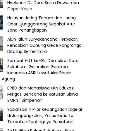
Nyeleneh DJ Doni, Salim Dower dan
Cepot Kevin
Nelayan Jaring Tanam dan Jaring
Obor Ujunggenteng Sepakat Atur
Zona Penangkapan
Alun-alun Suryakencana Terbakar,
Pendakian Gunung Gede Pangrango
Ditutup Sementara
Sambut HUT ke-25, Demokrat Kota
Sukabumi Gelorakan Gerakan
Indonesia ASRI Lewat Aksi Bersih
d Agung
BPBD dan Mahasiswa KKN Edukasi
Mitigasi Bencana ke Ratusan Siswa
SMPN 1 Simpenan
Sosialisasi 4 Pilar Kebangsaan Digelar
di Jampangkulon, Yulius Setiarto
Tekankan Pentingnya Persatuan
SIM Keliling Polres Sukabumi Buka