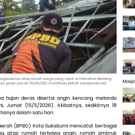
ngevakuasi atap rumah warga yang roboh di Kelurahan Benteng
Masji
, pada Jum'at (15/05/26). (Foto/Rizky Miftah Sukabumiku.id)
 hujan deras disertai angin kencang melanda
, Jumat (15/5/2026). Akibatnya, sedikitnya 18
 hanya dalam satu hari.
erah (BPBD) Kota Sukabumi mencatat berbagai
g, atap rumah terbawa angin, rumah ambruk