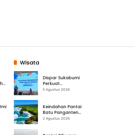
Wisata
Dispar Sukabumi
ah
Perkuat
k
Keselamatan
5 Agustus 2026
Destinasi, SDM
Pariwisata Dibekali
Mitigasi hingga
 Umi
Keindahan Pantai
Teknik Evakuasi
Batu Panganten
Mulai Dilirik
2 Agustus 2026
Wisatawan Lokal
at
dan Luar Daerah