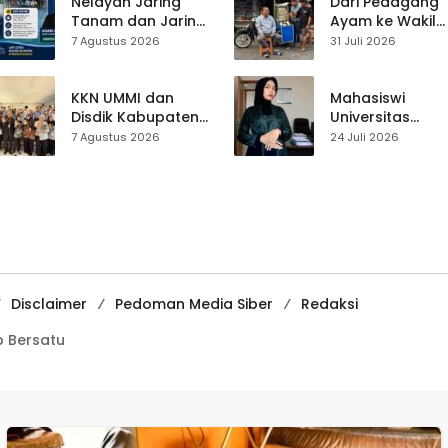
Tekankan
Live Streaming
Nelayan Jaring
Dari Pedagang
Pentingnya
Tanam dan Jaring
Ayam ke Wakil
Persatuan
Obor
Ketua DPRD, H.
7 Agustus 2026
31 Juli 2026
Ujunggenteng
Usep Kenang
Sepakat Atur Zona
Perjalanan Hidu
Penangkapan
Pasar Cisaat
KKN UMMI dan
Mahasiswi
Disdik Kabupaten
Universitas
Sukabumi Perkuat
Muhammadiyah
7 Agustus 2026
24 Juli 2026
Edukasi
Sukabumi Raih
Pencegahan
Juara II Kompeti
Kenakalan Remaja
Media
di SMPN 2
Pembelajaran
Tegalbuleud
Digital Tingkat
Internasional
Disclaimer
Pedoman Media Siber
Redaksi
 Bersatu