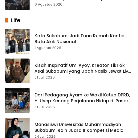
Kasus Sabu
6 Agustus 2026
Life
Kota Sukabumi Jadi Tuan Rumah Kontes
Batu Akik Nasional
1 Agustus 2026
Kisah Inspiratif Umi Ayoy, Kreator TikTok
Asal Sukabumi yang Ubah Nasib Lewat Live
Streaming
31 Juli 2026
Dari Pedagang Ayam ke Wakil Ketua DPRD,
H. Usep Kenang Perjalanan Hidup di Pasar
Cisaat
31 Juli 2026
Mahasiswi Universitas Muhammadiyah
Sukabumi Raih Juara II Kompetisi Media
Pembelajaran Digital Tingkat Internasional
24 Juli 2026