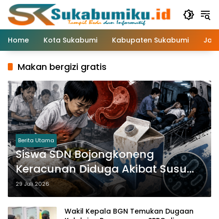
Langsung
ke
konten
Home
Kota Sukabumi
Kabupaten Sukabumi
Jaw
Makan bergizi gratis
Berita Utama
Siswa SDN Bojongkoneng
Keracunan Diduga Akibat Susu
MBG Kadaluarsa
29 Juli 2026
Wakil Kepala BGN Temukan Dugaan