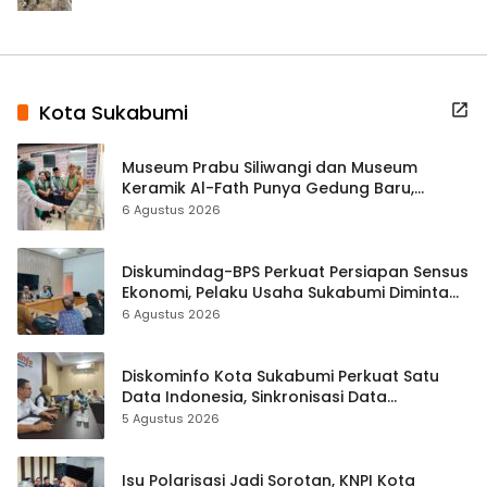
Kota Sukabumi
Museum Prabu Siliwangi dan Museum
Keramik Al-Fath Punya Gedung Baru,
Hampir 500 Koleksi Dipisahkan
6 Agustus 2026
Diskumindag-BPS Perkuat Persiapan Sensus
Ekonomi, Pelaku Usaha Sukabumi Diminta
Terbuka Beri Data
6 Agustus 2026
Diskominfo Kota Sukabumi Perkuat Satu
Data Indonesia, Sinkronisasi Data
Kewilayahan Dikebut
5 Agustus 2026
Isu Polarisasi Jadi Sorotan, KNPI Kota