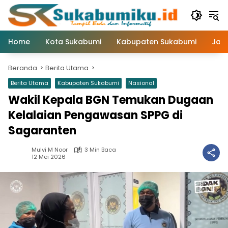
Langsung
ke
konten
Home
Kota Sukabumi
Kabupaten Sukabumi
Jaw
Beranda
Berita Utama
Berita Utama
Kabupaten Sukabumi
Nasional
Wakil Kepala BGN Temukan Dugaan
Kelalaian Pengawasan SPPG di
Sagaranten
Mulvi M Noor
3 Min Baca
12 Mei 2026