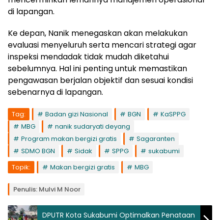
di lapangan.
Ke depan, Nanik menegaskan akan melakukan
evaluasi menyeluruh serta mencari strategi agar
inspeksi mendadak tidak mudah diketahui
sebelumnya. Hal ini penting untuk memastikan
pengawasan berjalan objektif dan sesuai kondisi
sebenarnya di lapangan.
Tag:
Badan gizi Nasional
BGN
KaSPPG
MBG
nanik sudaryati deyang
Program makan bergizi gratis
Sagaranten
SDMO BGN
Sidak
SPPG
sukabumi
Topik:
Makan bergizi gratis
MBG
Penulis: Mulvi M Noor
DPUTR Kota Sukabumi Optimalkan Penataan