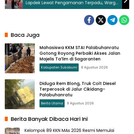
Lapdek Lewat Pengamanan Terpadu, Warga
Kini Kian Nyaman
Baca Juga
Mahasiswa KKM STAI Palabuhanratu
Gotong Royong Perbaiki Akses Jalan
Majelis Ta’lim di Sagaranten
Kabupaten Sukabumi
8 Agustus 2026
Diduga Rem Blong, Truk Colt Diesel
Terperosok di Jalur Cikidang–
Palabuhanratu
Berita Utama
8 Agustus 2026
Berita Banyak Dibaca Hari Ini
Kelompok 89 KKN MAs 2026 Resmi Memulai