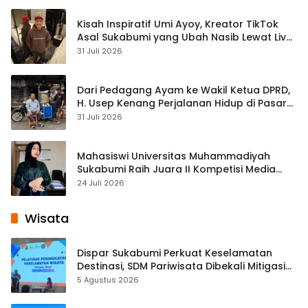
Kisah Inspiratif Umi Ayoy, Kreator TikTok
Asal Sukabumi yang Ubah Nasib Lewat Live
Streaming
31 Juli 2026
Dari Pedagang Ayam ke Wakil Ketua DPRD,
H. Usep Kenang Perjalanan Hidup di Pasar
Cisaat
31 Juli 2026
Mahasiswi Universitas Muhammadiyah
Sukabumi Raih Juara II Kompetisi Media
Pembelajaran Digital Tingkat Internasional
24 Juli 2026
Wisata
Dispar Sukabumi Perkuat Keselamatan
Destinasi, SDM Pariwisata Dibekali Mitigasi
hingga Teknik Evakuasi
5 Agustus 2026