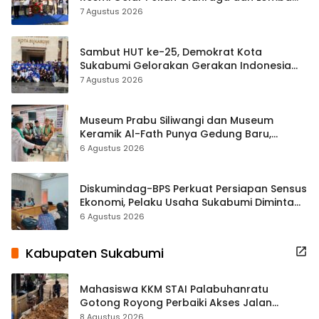
Tradisional
7 Agustus 2026
Sambut HUT ke-25, Demokrat Kota
Sukabumi Gelorakan Gerakan Indonesia
ASRI Lewat Aksi Bersih Masjid Agung
7 Agustus 2026
Museum Prabu Siliwangi dan Museum
Keramik Al-Fath Punya Gedung Baru,
Hampir 500 Koleksi Dipisahkan
6 Agustus 2026
Diskumindag-BPS Perkuat Persiapan Sensus
Ekonomi, Pelaku Usaha Sukabumi Diminta
Terbuka Beri Data
6 Agustus 2026
Kabupaten Sukabumi
Mahasiswa KKM STAI Palabuhanratu
Gotong Royong Perbaiki Akses Jalan
Majelis Ta’lim di Sagaranten
8 Agustus 2026