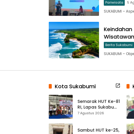
Pariwisata
5 A
SUKABUMI – Asp
Keindahan P
Wisatawan 
Berita Sukabumi
SUKABUMI – Obje
Kota Sukabumi
Semarak HUT Ke-81
RI, Lapas Sukabumi
Resmi Gelar Pekan
7 Agustus 2026
Olahraga dan
Lomba Tradisional
Sambut HUT ke-25,