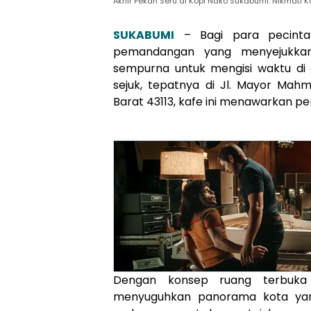
Akhir Pekan Seru di Kopi Nako Sukabumi: Nikmati 
SUKABUMI
– Bagi para pecinta
pemandangan yang menyejukkan,
sempurna untuk mengisi waktu di a
sejuk, tepatnya di Jl. Mayor Mahm
Barat 43113, kafe ini menawarkan 
Dengan konsep ruang terbuka
menyuguhkan panorama kota yan