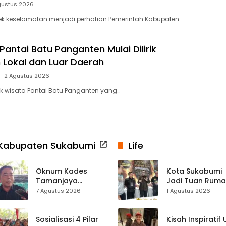
gustus 2026
ek keselamatan menjadi perhatian Pemerintah Kabupaten…
antai Batu Panganten Mulai Dilirik
Lokal dan Luar Daerah
2 Agustus 2026
k wisata Pantai Batu Panganten yang…
Kabupaten Sukabumi
Life
Oknum Kades
Kota Sukabumi
Tamanjaya
Jadi Tuan Rum
Terjerat Kasus
Kontes Batu Aki
7 Agustus 2026
1 Agustus 2026
Narkoba, Paoji
Nasional
Nurjaman Minta
Seleksi Calon
Sosialisasi 4 Pilar
Kisah Inspiratif