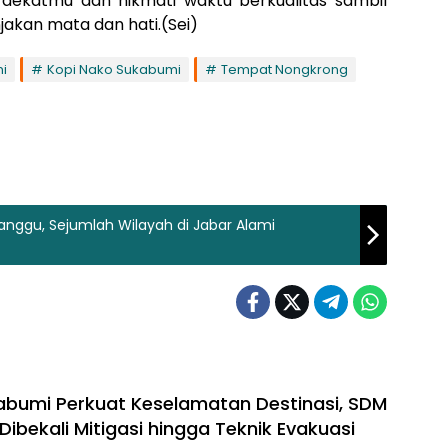
rdekatmu dan nikmati waktu berkualitas sambil
kan mata dan hati.(Sei)
i
Kopi Nako Sukabumi
Tempat Nongkrong
ganggu, Sejumlah Wilayah di Jabar Alami
abumi Perkuat Keselamatan Destinasi, SDM
Dibekali Mitigasi hingga Teknik Evakuasi