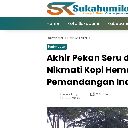
Langsung
ke
konten
Home
Kota Sukabumi
Kabupate
Beranda
Pariwisata
Pariwisata
Akhir Pekan Seru 
Nikmati Kopi Hem
Pemandangan In
Yosep Taryawan
2 Min Baca
28 Juni 2025