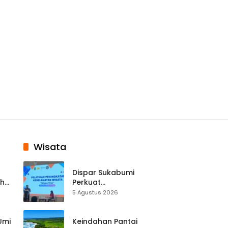
Wisata
Dispar Sukabumi
ah
Perkuat
k
Keselamatan
5 Agustus 2026
Destinasi, SDM
Pariwisata Dibekali
Mitigasi hingga
 Umi
Keindahan Pantai