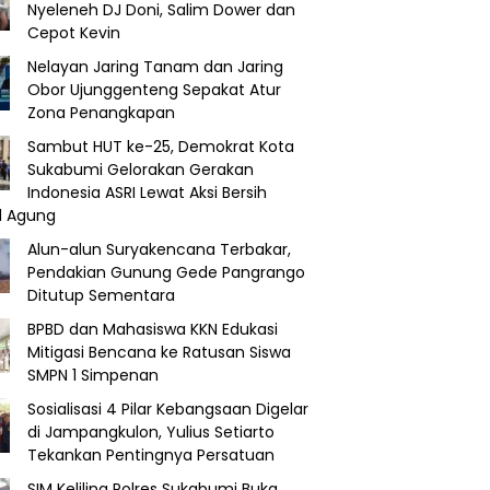
Nyeleneh DJ Doni, Salim Dower dan
Cepot Kevin
Nelayan Jaring Tanam dan Jaring
Obor Ujunggenteng Sepakat Atur
Zona Penangkapan
Sambut HUT ke-25, Demokrat Kota
Sukabumi Gelorakan Gerakan
Indonesia ASRI Lewat Aksi Bersih
d Agung
Alun-alun Suryakencana Terbakar,
Pendakian Gunung Gede Pangrango
Ditutup Sementara
BPBD dan Mahasiswa KKN Edukasi
Mitigasi Bencana ke Ratusan Siswa
SMPN 1 Simpenan
Sosialisasi 4 Pilar Kebangsaan Digelar
di Jampangkulon, Yulius Setiarto
Tekankan Pentingnya Persatuan
SIM Keliling Polres Sukabumi Buka