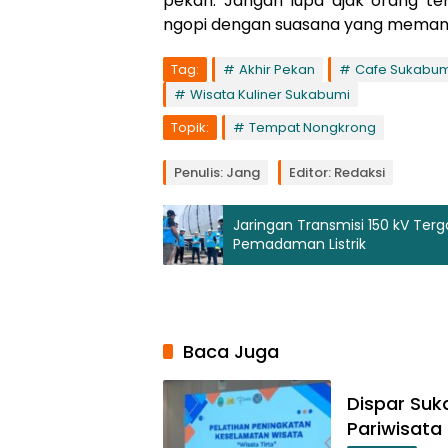
pekan. Jangan lupa ajak orang te
ngopi dengan suasana yang memanja
Tag:
Akhir Pekan
Cafe Sukabum
Wisata Kuliner Sukabumi
Topik:
Tempat Nongkrong
Penulis: Jang
Editor: Redaksi
Jaringan Transmisi 150 kV Ter
Pemadaman Listrik
Baca Juga
Dispar Suk
Pariwisata 