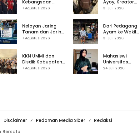
Kades Diperketat
Kebangsaan
Ayoy, Kreator
Digelar di
TikTok Asal
7 Agustus 2026
31 Juli 2026
Jampangkulon,
Sukabumi yang
Yulius Setiarto
Ubah Nasib Lew
Tekankan
Live Streaming
Nelayan Jaring
Dari Pedagang
Pentingnya
Tanam dan Jaring
Ayam ke Wakil
Persatuan
Obor
Ketua DPRD, H.
7 Agustus 2026
31 Juli 2026
Ujunggenteng
Usep Kenang
Sepakat Atur Zona
Perjalanan Hidu
Penangkapan
Pasar Cisaat
KKN UMMI dan
Mahasiswi
Disdik Kabupaten
Universitas
Sukabumi Perkuat
Muhammadiyah
7 Agustus 2026
24 Juli 2026
Edukasi
Sukabumi Raih
Pencegahan
Juara II Kompeti
Kenakalan Remaja
Media
di SMPN 2
Pembelajaran
Tegalbuleud
Digital Tingkat
Internasional
Disclaimer
Pedoman Media Siber
Redaksi
 Bersatu