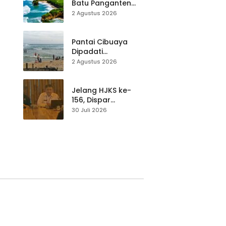
Teknik Evakuasi
Batu Panganten
Mulai Dilirik
2 Agustus 2026
Wisatawan Lokal
at
dan Luar Daerah
Pantai Cibuaya
Dipadati
Wisatawan,
2 Agustus 2026
Balawista Ingatkan
p di
Pengunjung Tetap
Waspada
Jelang HJKS ke-
156, Dispar
Kabupaten
30 Juli 2026
Sukabumi Perkuat
si
Promosi Wisata
Lewat Publikasi
Digital