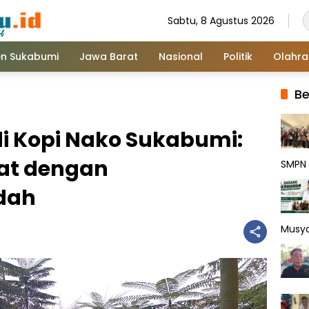
Sabtu, 8 Agustus 2026
n Sukabumi
Jawa Barat
Nasional
Politik
Olahr
Be
di Kopi Nako Sukabumi:
at dengan
SMPN 
dah
Musy