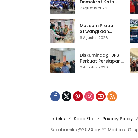
Demokrat Kota
Sukabumi
7 Agustus 2026
Gelorakan
Gerakan Indonesia
ASRI Lewat Aksi
Museum Prabu
Bersih Masjid
Siliwangi dan
Agung
Museum Keramik
6 Agustus 2026
Al-Fath Punya
Gedung Baru,
Hampir 500 Koleksi
Diskumindag-BPS
Dipisahkan
Perkuat Persiapan
Sensus Ekonomi,
6 Agustus 2026
Pelaku Usaha
Sukabumi Diminta
Terbuka Beri Data
Indeks
Kode Etik
Privacy Policy
Sukabumiku@2024 by PT Mediaku Grup