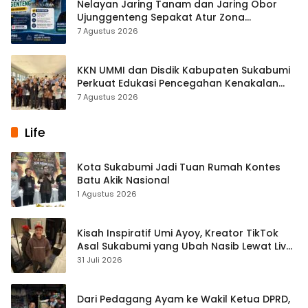
Nelayan Jaring Tanam dan Jaring Obor
Ujunggenteng Sepakat Atur Zona
Penangkapan
7 Agustus 2026
KKN UMMI dan Disdik Kabupaten Sukabumi
Perkuat Edukasi Pencegahan Kenakalan
Remaja di SMPN 2 Tegalbuleud
7 Agustus 2026
Life
Kota Sukabumi Jadi Tuan Rumah Kontes
Batu Akik Nasional
1 Agustus 2026
Kisah Inspiratif Umi Ayoy, Kreator TikTok
Asal Sukabumi yang Ubah Nasib Lewat Live
Streaming
31 Juli 2026
Dari Pedagang Ayam ke Wakil Ketua DPRD,