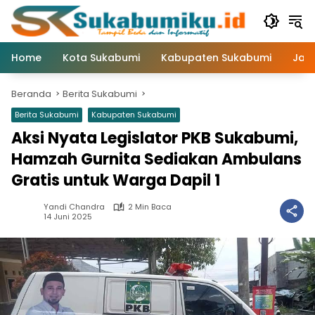
Langsung
ke
konten
Home
Kota Sukabumi
Kabupaten Sukabumi
Jaw
Beranda
Berita Sukabumi
Berita Sukabumi
Kabupaten Sukabumi
Aksi Nyata Legislator PKB Sukabumi,
Hamzah Gurnita Sediakan Ambulans
Gratis untuk Warga Dapil 1
Yandi Chandra
2 Min Baca
14 Juni 2025