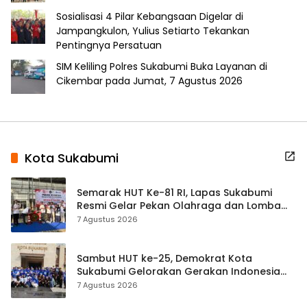
Sosialisasi 4 Pilar Kebangsaan Digelar di
Jampangkulon, Yulius Setiarto Tekankan
Pentingnya Persatuan
SIM Keliling Polres Sukabumi Buka Layanan di
Cikembar pada Jumat, 7 Agustus 2026
Kota Sukabumi
Semarak HUT Ke-81 RI, Lapas Sukabumi
Resmi Gelar Pekan Olahraga dan Lomba
Tradisional
7 Agustus 2026
Sambut HUT ke-25, Demokrat Kota
Sukabumi Gelorakan Gerakan Indonesia
ASRI Lewat Aksi Bersih Masjid Agung
7 Agustus 2026