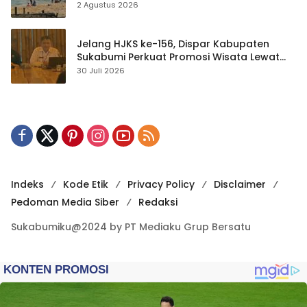
Waspada
2 Agustus 2026
Jelang HJKS ke-156, Dispar Kabupaten
Sukabumi Perkuat Promosi Wisata Lewat
Publikasi Digital
30 Juli 2026
Indeks
Kode Etik
Privacy Policy
Disclaimer
Pedoman Media Siber
Redaksi
Sukabumiku@2024 by PT Mediaku Grup Bersatu