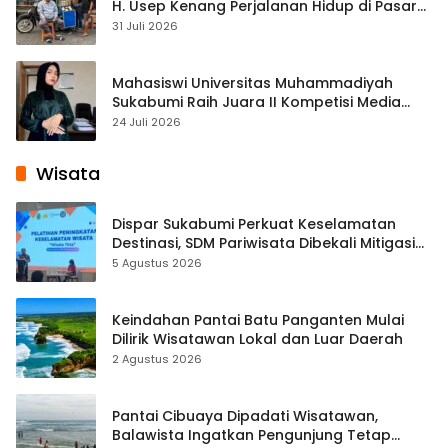
H. Usep Kenang Perjalanan Hidup di Pasar
Cisaat
31 Juli 2026
Mahasiswi Universitas Muhammadiyah
Sukabumi Raih Juara II Kompetisi Media
Pembelajaran Digital Tingkat Internasional
24 Juli 2026
Wisata
Dispar Sukabumi Perkuat Keselamatan
Destinasi, SDM Pariwisata Dibekali Mitigasi
hingga Teknik Evakuasi
5 Agustus 2026
Keindahan Pantai Batu Panganten Mulai
Dilirik Wisatawan Lokal dan Luar Daerah
2 Agustus 2026
Pantai Cibuaya Dipadati Wisatawan,
Balawista Ingatkan Pengunjung Tetap