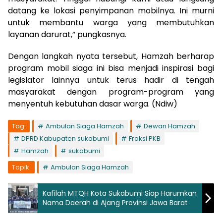
datang ke lokasi penyimpanan mobilnya. Ini murni
untuk membantu warga yang membutuhkan
layanan darurat,” pungkasnya.
Dengan langkah nyata tersebut, Hamzah berharap
program mobil siaga ini bisa menjadi inspirasi bagi
legislator lainnya untuk terus hadir di tengah
masyarakat dengan program-program yang
menyentuh kebutuhan dasar warga. (Ndiw)
Tag:
Ambulan Siaga Hamzah
Dewan Hamzah
DPRD Kabupaten sukabumi
Fraksi PKB
Hamzah
sukabumi
Topik:
Ambulan Siaga Hamzah
Kafilah MTQH Kota Sukabumi Siap Harumkan
Nama Daerah di Ajang Provinsi Jawa Barat