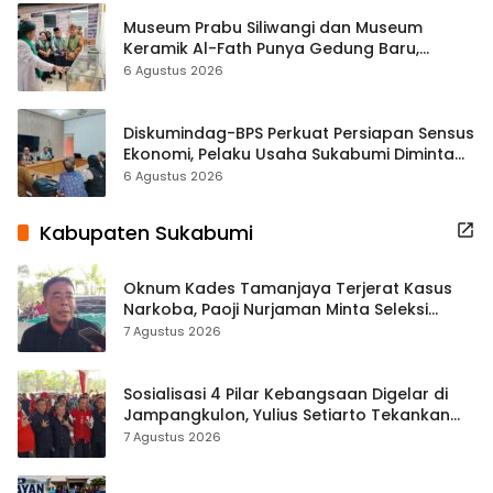
Museum Prabu Siliwangi dan Museum
Keramik Al-Fath Punya Gedung Baru,
Hampir 500 Koleksi Dipisahkan
6 Agustus 2026
Diskumindag-BPS Perkuat Persiapan Sensus
Ekonomi, Pelaku Usaha Sukabumi Diminta
Terbuka Beri Data
6 Agustus 2026
Kabupaten Sukabumi
Oknum Kades Tamanjaya Terjerat Kasus
Narkoba, Paoji Nurjaman Minta Seleksi
Calon Kades Diperketat
7 Agustus 2026
Sosialisasi 4 Pilar Kebangsaan Digelar di
Jampangkulon, Yulius Setiarto Tekankan
Pentingnya Persatuan
7 Agustus 2026