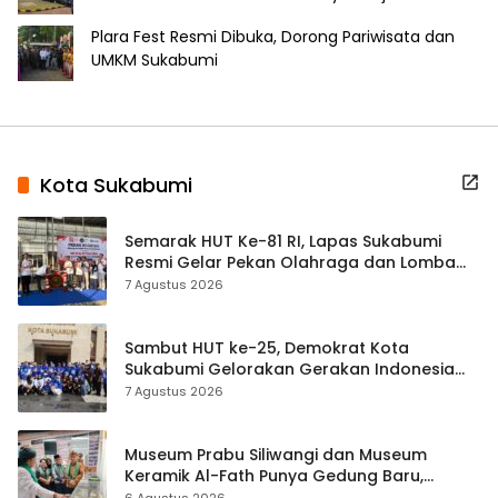
Plara Fest Resmi Dibuka, Dorong Pariwisata dan
UMKM Sukabumi
Kota Sukabumi
Semarak HUT Ke-81 RI, Lapas Sukabumi
Resmi Gelar Pekan Olahraga dan Lomba
Tradisional
7 Agustus 2026
Sambut HUT ke-25, Demokrat Kota
Sukabumi Gelorakan Gerakan Indonesia
ASRI Lewat Aksi Bersih Masjid Agung
7 Agustus 2026
Museum Prabu Siliwangi dan Museum
Keramik Al-Fath Punya Gedung Baru,
Hampir 500 Koleksi Dipisahkan
6 Agustus 2026