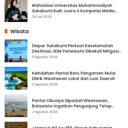
Mahasiswi Universitas Muhammadiyah
Sukabumi Raih Juara II Kompetisi Media
Pembelajaran Digital Tingkat Internasional
24 Juli 2026
Wisata
Dispar Sukabumi Perkuat Keselamatan
Destinasi, SDM Pariwisata Dibekali Mitigasi
hingga Teknik Evakuasi
5 Agustus 2026
Keindahan Pantai Batu Panganten Mulai
Dilirik Wisatawan Lokal dan Luar Daerah
2 Agustus 2026
Pantai Cibuaya Dipadati Wisatawan,
Balawista Ingatkan Pengunjung Tetap
Waspada
2 Agustus 2026
Jelang HJKS ke-156, Dispar Kabupaten