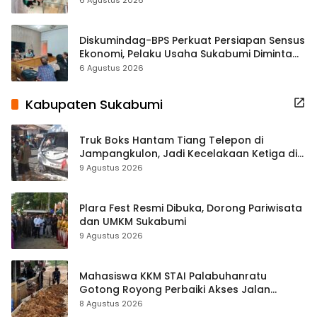
Diskumindag-BPS Perkuat Persiapan Sensus
Ekonomi, Pelaku Usaha Sukabumi Diminta
Terbuka Beri Data
6 Agustus 2026
Kabupaten Sukabumi
Truk Boks Hantam Tiang Telepon di
Jampangkulon, Jadi Kecelakaan Ketiga di
Titik yang Sama
9 Agustus 2026
Plara Fest Resmi Dibuka, Dorong Pariwisata
dan UMKM Sukabumi
9 Agustus 2026
Mahasiswa KKM STAI Palabuhanratu
Gotong Royong Perbaiki Akses Jalan
Majelis Ta’lim di Sagaranten
8 Agustus 2026