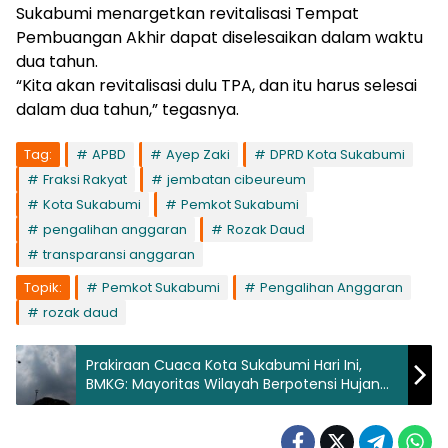
Sukabumi menargetkan revitalisasi Tempat
Pembuangan Akhir dapat diselesaikan dalam waktu
dua tahun.
“Kita akan revitalisasi dulu TPA, dan itu harus selesai
dalam dua tahun,” tegasnya.
Tag:
APBD
Ayep Zaki
DPRD Kota Sukabumi
Fraksi Rakyat
jembatan cibeureum
Kota Sukabumi
Pemkot Sukabumi
pengalihan anggaran
Rozak Daud
transparansi anggaran
Topik:
Pemkot Sukabumi
Pengalihan Anggaran
rozak daud
Prakiraan Cuaca Kota Sukabumi Hari Ini,
BMKG: Mayoritas Wilayah Berpotensi Hujan
Ringan