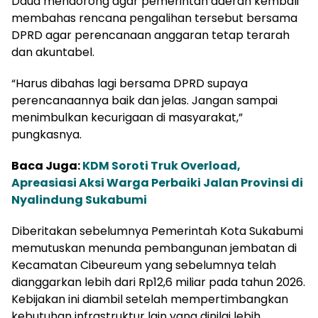
Daud mendorong agar pemerintah daerah kembali
membahas rencana pengalihan tersebut bersama
DPRD agar perencanaan anggaran tetap terarah
dan akuntabel.
“Harus dibahas lagi bersama DPRD supaya
perencanaannya baik dan jelas. Jangan sampai
menimbulkan kecurigaan di masyarakat,”
pungkasnya.
Baca Juga:
KDM Soroti Truk Overload,
Apreasiasi Aksi Warga Perbaiki Jalan Provinsi di
Nyalindung Sukabumi
Diberitakan sebelumnya Pemerintah Kota Sukabumi
memutuskan menunda pembangunan jembatan di
Kecamatan Cibeureum yang sebelumnya telah
dianggarkan lebih dari Rp12,6 miliar pada tahun 2026.
Kebijakan ini diambil setelah mempertimbangkan
kebutuhan infrastruktur lain yang dinilai lebih