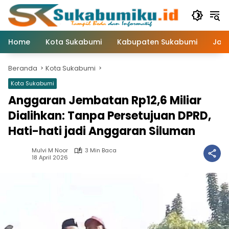
Langsung
ke
konten
Home
Kota Sukabumi
Kabupaten Sukabumi
Jaw
Beranda
Kota Sukabumi
Kota Sukabumi
Anggaran Jembatan Rp12,6 Miliar
Dialihkan: Tanpa Persetujuan DPRD,
Hati-hati jadi Anggaran Siluman
Mulvi M Noor
3 Min Baca
18 April 2026