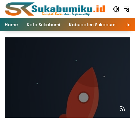
Langsung
ke
konten
Home
Kota Sukabumi
Kabupaten Sukabumi
Jaw