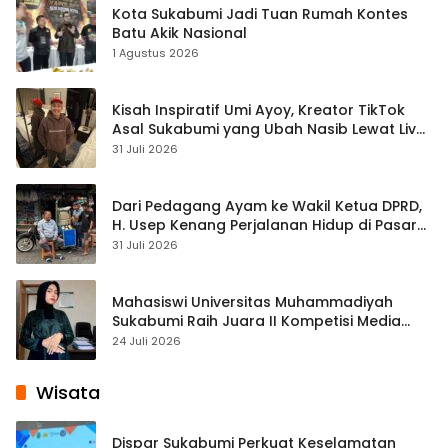
Kota Sukabumi Jadi Tuan Rumah Kontes
Batu Akik Nasional
1 Agustus 2026
Kisah Inspiratif Umi Ayoy, Kreator TikTok
Asal Sukabumi yang Ubah Nasib Lewat Live
Streaming
31 Juli 2026
Dari Pedagang Ayam ke Wakil Ketua DPRD,
H. Usep Kenang Perjalanan Hidup di Pasar
Cisaat
31 Juli 2026
Mahasiswi Universitas Muhammadiyah
Sukabumi Raih Juara II Kompetisi Media
Pembelajaran Digital Tingkat Internasional
24 Juli 2026
Wisata
Dispar Sukabumi Perkuat Keselamatan