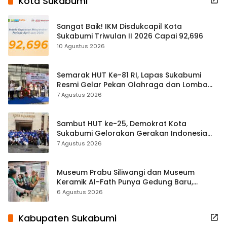
Kota Sukabumi
Sangat Baik! IKM Disdukcapil Kota
Sukabumi Triwulan II 2026 Capai 92,696
10 Agustus 2026
Semarak HUT Ke-81 RI, Lapas Sukabumi
Resmi Gelar Pekan Olahraga dan Lomba
Tradisional
7 Agustus 2026
Sambut HUT ke-25, Demokrat Kota
Sukabumi Gelorakan Gerakan Indonesia
ASRI Lewat Aksi Bersih Masjid Agung
7 Agustus 2026
Museum Prabu Siliwangi dan Museum
Keramik Al-Fath Punya Gedung Baru,
Hampir 500 Koleksi Dipisahkan
6 Agustus 2026
Kabupaten Sukabumi