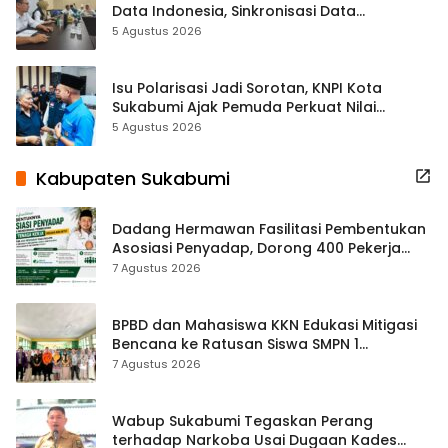
Data Indonesia, Sinkronisasi Data
Kewilayahan Dikebut
5 Agustus 2026
Isu Polarisasi Jadi Sorotan, KNPI Kota
Sukabumi Ajak Pemuda Perkuat Nilai
Kebangsaan
5 Agustus 2026
Kabupaten Sukabumi
Dadang Hermawan Fasilitasi Pembentukan
Asosiasi Penyadap, Dorong 400 Pekerja
Dapat Perlindungan BPJS
7 Agustus 2026
BPBD dan Mahasiswa KKN Edukasi Mitigasi
Bencana ke Ratusan Siswa SMPN 1
Simpenan
7 Agustus 2026
Wabup Sukabumi Tegaskan Perang
terhadap Narkoba Usai Dugaan Kades