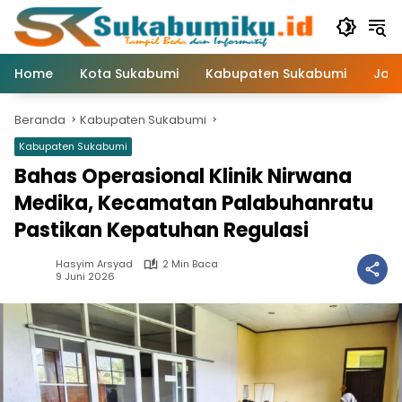
Langsung
ke
konten
Home
Kota Sukabumi
Kabupaten Sukabumi
Jaw
Beranda
Kabupaten Sukabumi
Kabupaten Sukabumi
Bahas Operasional Klinik Nirwana
Medika, Kecamatan Palabuhanratu
Pastikan Kepatuhan Regulasi
Hasyim Arsyad
2 Min Baca
9 Juni 2026