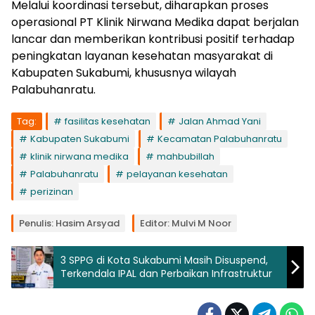
Melalui koordinasi tersebut, diharapkan proses
operasional PT Klinik Nirwana Medika dapat berjalan
lancar dan memberikan kontribusi positif terhadap
peningkatan layanan kesehatan masyarakat di
Kabupaten Sukabumi, khususnya wilayah
Palabuhanratu.
Tag:
fasilitas kesehatan
Jalan Ahmad Yani
Kabupaten Sukabumi
Kecamatan Palabuhanratu
klinik nirwana medika
mahbubillah
Palabuhanratu
pelayanan kesehatan
perizinan
Penulis: Hasim Arsyad
Editor: Mulvi M Noor
3 SPPG di Kota Sukabumi Masih Disuspend,
Terkendala IPAL dan Perbaikan Infrastruktur