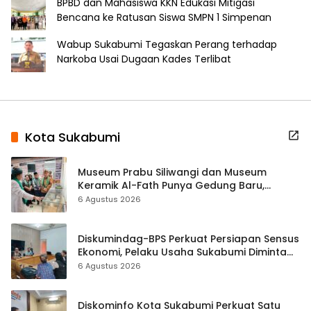
BPBD dan Mahasiswa KKN Edukasi Mitigasi
Bencana ke Ratusan Siswa SMPN 1 Simpenan
Wabup Sukabumi Tegaskan Perang terhadap
Narkoba Usai Dugaan Kades Terlibat
Kota Sukabumi
Museum Prabu Siliwangi dan Museum
Keramik Al-Fath Punya Gedung Baru,
Hampir 500 Koleksi Dipisahkan
6 Agustus 2026
Diskumindag-BPS Perkuat Persiapan Sensus
Ekonomi, Pelaku Usaha Sukabumi Diminta
Terbuka Beri Data
6 Agustus 2026
Diskominfo Kota Sukabumi Perkuat Satu