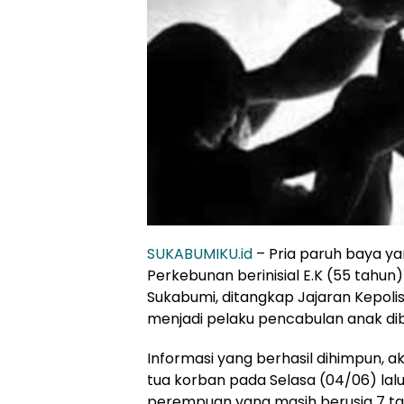
SUKABUMIKU.id
– Pria paruh baya 
Perkebunan berinisial E.K (55 tah
Sukabumi, ditangkap Jajaran Kepoli
menjadi pelaku pencabulan anak dib
Informasi yang berhasil dihimpun, aks
tua korban pada Selasa (04/06) la
perempuan yang masih berusia 7 tah