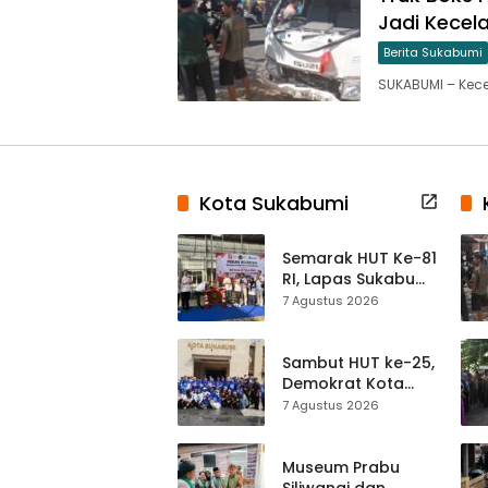
Jadi Kecel
Berita Sukabumi
SUKABUMI – Kecel
Kota Sukabumi
Semarak HUT Ke-81
RI, Lapas Sukabumi
Resmi Gelar Pekan
7 Agustus 2026
Olahraga dan
Lomba Tradisional
Sambut HUT ke-25,
Demokrat Kota
Sukabumi
7 Agustus 2026
Gelorakan
Gerakan Indonesia
ASRI Lewat Aksi
Museum Prabu
Bersih Masjid