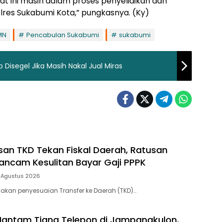
saat ini masih dalam proses penyelidikan dan
res Sukabumi Kota,” pungkasnya. (Ky)
MN
Pencabulan Sukabumi
sukabumi
 Disegel Jika Masih Nakal Jual Miras
n TKD Tekan Fiskal Daerah, Ratusan
ncam Kesulitan Bayar Gaji PPPK
 Agustus 2026
jakan penyesuaian Transfer ke Daerah (TKD)…
Hantam Tiang Telepon di Jampangkulon,