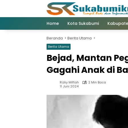
Langsung
ke
konten
Home
Kota Sukabumi
Kabupate
Beranda
Berita Utama
Berita Utama
Bejad, Mantan Pe
Gagahi Anak di 
Rizky Miftah
2 Min Baca
11 Juni 2024