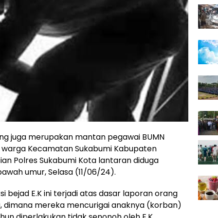
yang juga merupakan mantan pegawai BUMN
un) warga Kecamatan Sukabumi Kabupaten
sian Polres Sukabumi Kota lantaran diduga
awah umur, Selasa (11/06/24).
i bejad E.K ini terjadi atas dasar laporan orang
lu, dimana mereka mencurigai anaknya (korban)
un diperlakukan tidak senonoh oleh E.K.