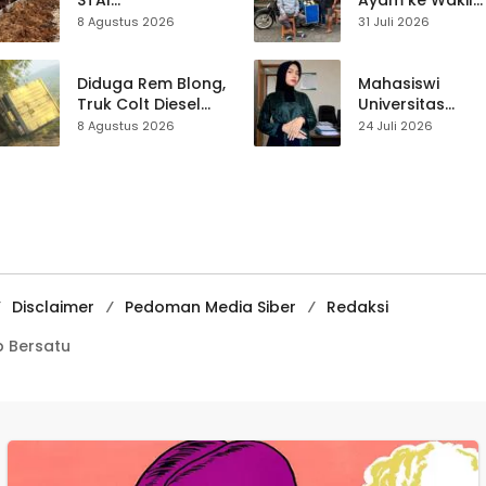
STAI
Ayam ke Wakil
Palabuhanratu
Ketua DPRD, H.
8 Agustus 2026
31 Juli 2026
Gotong Royong
Usep Kenang
Perbaiki Akses
Perjalanan Hidu
Jalan Majelis Ta’lim
Pasar Cisaat
Diduga Rem Blong,
Mahasiswi
di Sagaranten
Truk Colt Diesel
Universitas
Terperosok di Jalur
Muhammadiyah
8 Agustus 2026
24 Juli 2026
Cikidang–
Sukabumi Raih
Palabuhanratu
Juara II Kompeti
Media
Pembelajaran
Digital Tingkat
Internasional
Disclaimer
Pedoman Media Siber
Redaksi
 Bersatu