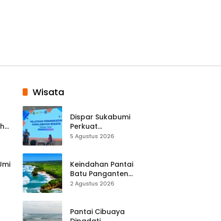
Wisata
Dispar Sukabumi
ah
Perkuat
k
Keselamatan
5 Agustus 2026
Destinasi, SDM
Pariwisata Dibekali
Mitigasi hingga
 Umi
Keindahan Pantai
Teknik Evakuasi
Batu Panganten
Mulai Dilirik
2 Agustus 2026
Wisatawan Lokal
at
dan Luar Daerah
Pantai Cibuaya