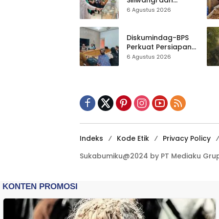
Siliwangi dan
Agung
Museum Keramik
6 Agustus 2026
Al-Fath Punya
Gedung Baru,
Hampir 500 Koleksi
Diskumindag-BPS
Dipisahkan
Perkuat Persiapan
Sensus Ekonomi,
6 Agustus 2026
Pelaku Usaha
Sukabumi Diminta
Terbuka Beri Data
Indeks
Kode Etik
Privacy Policy
Sukabumiku@2024 by PT Mediaku Grup