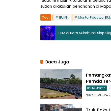
“Saat ini masih kita dalami, pelaku 
sudah dilakukan penahanan di Mapol
Tag:
BUMN
Mantai Pegawai BU
THM di Kota Sukabumi Siap Siap
Baca Juga
Pemangkasa
Pemda Tera
Berita Utama
9
SUKABUMI – Kebi
Truk Boks 