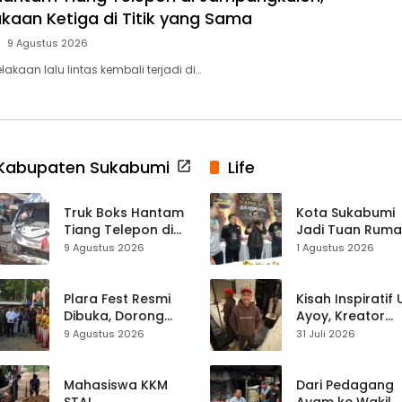
akaan Ketiga di Titik yang Sama
9 Agustus 2026
akaan lalu lintas kembali terjadi di…
Kabupaten Sukabumi
Life
Truk Boks Hantam
Kota Sukabumi
Tiang Telepon di
Jadi Tuan Rum
Jampangkulon,
Kontes Batu Aki
9 Agustus 2026
1 Agustus 2026
Jadi Kecelakaan
Nasional
Ketiga di Titik yang
Sama
Plara Fest Resmi
Kisah Inspiratif
Dibuka, Dorong
Ayoy, Kreator
Pariwisata dan
TikTok Asal
9 Agustus 2026
31 Juli 2026
UMKM Sukabumi
Sukabumi yang
Ubah Nasib Lew
Live Streaming
Mahasiswa KKM
Dari Pedagang