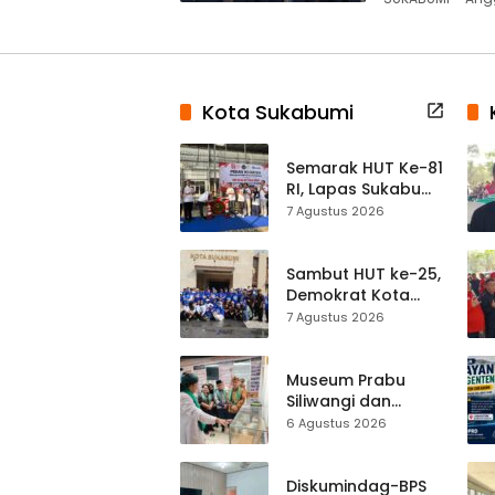
Kota Sukabumi
Semarak HUT Ke-81
RI, Lapas Sukabumi
Resmi Gelar Pekan
7 Agustus 2026
Olahraga dan
Lomba Tradisional
Sambut HUT ke-25,
Demokrat Kota
Sukabumi
7 Agustus 2026
Gelorakan
Gerakan Indonesia
ASRI Lewat Aksi
Museum Prabu
Bersih Masjid
Siliwangi dan
Agung
Museum Keramik
6 Agustus 2026
Al-Fath Punya
Gedung Baru,
Hampir 500 Koleksi
Diskumindag-BPS