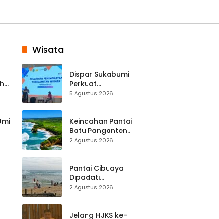
Wisata
Dispar Sukabumi
ah
Perkuat
k
Keselamatan
5 Agustus 2026
Destinasi, SDM
Pariwisata Dibekali
Mitigasi hingga
 Umi
Keindahan Pantai
Teknik Evakuasi
Batu Panganten
Mulai Dilirik
2 Agustus 2026
Wisatawan Lokal
at
dan Luar Daerah
Pantai Cibuaya
Dipadati
Wisatawan,
2 Agustus 2026
Balawista Ingatkan
p di
Pengunjung Tetap
Waspada
Jelang HJKS ke-