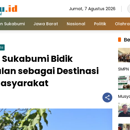
Jumat, 7 Agustus 2026
n Sukabumi
Jawa Barat
Nasional
Politik
Olahr
Be
ta
 Sukabumi Bidik
an sebagai Destinasi
SMPN 
Masyarakat
Musy