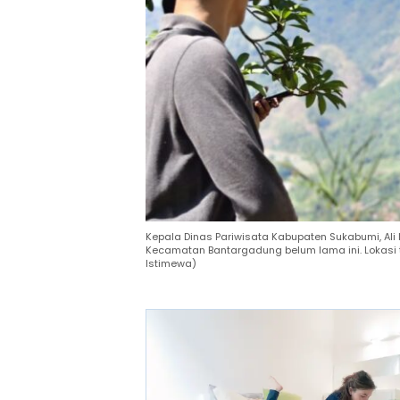
Kepala Dinas Pariwisata Kabupaten Sukabumi, Ali
Kecamatan Bantargadung belum lama ini. Lokasi t
Istimewa)