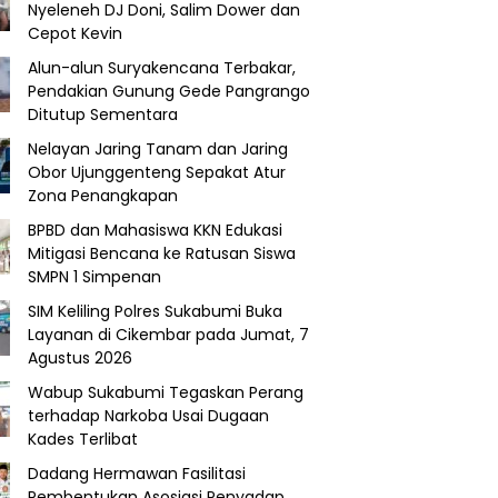
Nyeleneh DJ Doni, Salim Dower dan
Cepot Kevin
Alun-alun Suryakencana Terbakar,
Pendakian Gunung Gede Pangrango
Ditutup Sementara
Nelayan Jaring Tanam dan Jaring
Obor Ujunggenteng Sepakat Atur
Zona Penangkapan
BPBD dan Mahasiswa KKN Edukasi
Mitigasi Bencana ke Ratusan Siswa
SMPN 1 Simpenan
SIM Keliling Polres Sukabumi Buka
Layanan di Cikembar pada Jumat, 7
Agustus 2026
Wabup Sukabumi Tegaskan Perang
terhadap Narkoba Usai Dugaan
Kades Terlibat
Dadang Hermawan Fasilitasi
Pembentukan Asosiasi Penyadap,