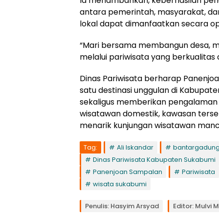
Ia menambahkan, keberhasilan pen
antara pemerintah, masyarakat, da
lokal dapat dimanfaatkan secara op
“Mari bersama membangun desa, m
melalui pariwisata yang berkualitas 
Dinas Pariwisata berharap Panenj
satu destinasi unggulan di Kabup
sekaligus memberikan pengalaman wi
wisatawan domestik, kawasan terseb
menarik kunjungan wisatawan man
Tag:
Ali Iskandar
bantargadun
Dinas Pariwisata Kabupaten Sukabumi
Panenjoan Sampalan
Pariwisata
wisata sukabumi
Penulis: Hasyim Arsyad
Editor: Mulvi 