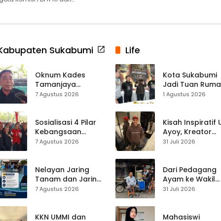
Kabupaten Sukabumi
Life
Oknum Kades
Kota Sukabumi
Tamanjaya
Jadi Tuan Rum
Terjerat Kasus
Kontes Batu Aki
7 Agustus 2026
1 Agustus 2026
Narkoba, Paoji
Nasional
Nurjaman Minta
Seleksi Calon
Sosialisasi 4 Pilar
Kisah Inspiratif
Kades Diperketat
Kebangsaan
Ayoy, Kreator
Digelar di
TikTok Asal
7 Agustus 2026
31 Juli 2026
Jampangkulon,
Sukabumi yang
Yulius Setiarto
Ubah Nasib Lew
Tekankan
Live Streaming
Nelayan Jaring
Dari Pedagang
Pentingnya
Tanam dan Jaring
Ayam ke Wakil
Persatuan
Obor
Ketua DPRD, H.
7 Agustus 2026
31 Juli 2026
Ujunggenteng
Usep Kenang
Sepakat Atur Zona
Perjalanan Hidu
Penangkapan
Pasar Cisaat
KKN UMMI dan
Mahasiswi