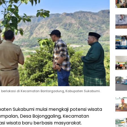
berlokasi di Kecamatan Bantargadung, Kabupaten Sukabumi.
paten Sukabumi mulai mengkaji potensi wisata
mpalan, Desa Bojonggaling, Kecamatan
asi wisata baru berbasis masyarakat.