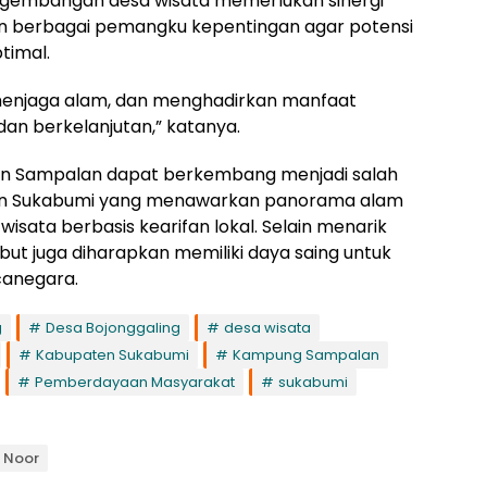
gembangan desa wisata memerlukan sinergi
n berbagai pemangku kepentingan agar potensi
timal.
enjaga alam, dan menghadirkan manfaat
dan berkelanjutan,” katanya.
oan Sampalan dapat berkembang menjadi salah
aten Sukabumi yang menawarkan panorama alam
sata berbasis kearifan lokal. Selain menarik
ut juga diharapkan memiliki daya saing untuk
canegara.
g
Desa Bojonggaling
desa wisata
Kabupaten Sukabumi
Kampung Sampalan
Pemberdayaan Masyarakat
sukabumi
M Noor