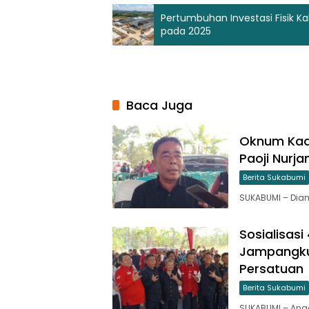
Pertumbuhan Investasi Fisik K
pada 2025
Baca Juga
Oknum Kade
Paoji Nurj
Berita Sukabumi
SUKABUMI – Di
Sosialisasi
Jampangkul
Persatuan
Berita Sukabumi
SUKABUMI – Anggo