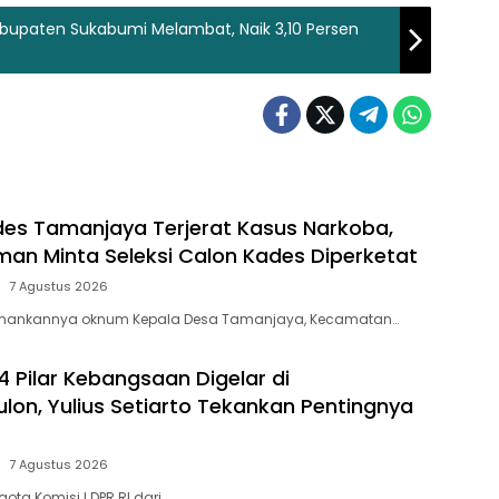
abupaten Sukabumi Melambat, Naik 3,10 Persen
s Tamanjaya Terjerat Kasus Narkoba,
aman Minta Seleksi Calon Kades Diperketat
7 Agustus 2026
amankannya oknum Kepala Desa Tamanjaya, Kecamatan…
 4 Pilar Kebangsaan Digelar di
on, Yulius Setiarto Tekankan Pentingnya
7 Agustus 2026
ta Komisi I DPR RI dari…