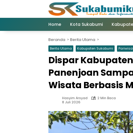
Langsung
ke
konten
Home
Kota Sukabumi
Kabupate
Beranda
Berita Utama
Berita Utama
Kabupaten Sukabumi
Pariwisa
Dispar Kabupaten
Panenjoan Sampal
Wisata Berbasis 
Hasyim Arsyad
2 Min Baca
8 Juli 2026