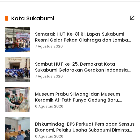
Kota Sukabumi
Semarak HUT Ke-81 RI, Lapas Sukabumi
Resmi Gelar Pekan Olahraga dan Lomba
Tradisional
7 Agustus 2026
Sambut HUT ke-25, Demokrat Kota
Sukabumi Gelorakan Gerakan Indonesia
ASRI Lewat Aksi Bersih Masjid Agung
7 Agustus 2026
Museum Prabu Siliwangi dan Museum
Keramik Al-Fath Punya Gedung Baru,
Hampir 500 Koleksi Dipisahkan
6 Agustus 2026
Diskumindag-BPS Perkuat Persiapan Sensus
Ekonomi, Pelaku Usaha Sukabumi Diminta
Terbuka Beri Data
6 Agustus 2026