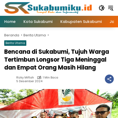
Langsung
ke
konten
Home
Kota Sukabumi
Kabupaten Sukabumi
Jaw
Beranda
Berita Utama
Berita Utama
Bencana di Sukabumi, Tujuh Warga
Tertimbun Longsor Tiga Meninggal
dan Empat Orang Masih Hilang
Rizky Miftah
1 Min Baca
5 Desember 2024