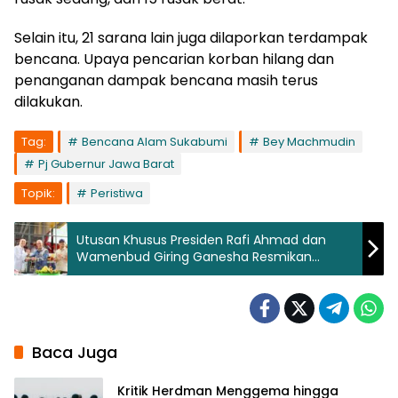
Selain itu, 21 sarana lain juga dilaporkan terdampak
bencana. Upaya pencarian korban hilang dan
penanganan dampak bencana masih terus
dilakukan.
Tag:
Bencana Alam Sukabumi
Bey Machmudin
Pj Gubernur Jawa Barat
Topik:
Peristiwa
Utusan Khusus Presiden Rafi Ahmad dan
Wamenbud Giring Ganesha Resmikan
Bioskop Pertama di Cibadak Sukabumi
Baca Juga
Kritik Herdman Menggema hingga