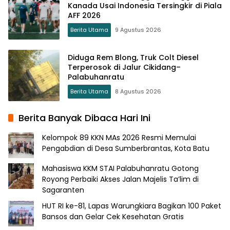
Kanada Usai Indonesia Tersingkir di Piala
AFF 2026
Berita Utama
9 Agustus 2026
Diduga Rem Blong, Truk Colt Diesel
Terperosok di Jalur Cikidang–
Palabuhanratu
Berita Utama
8 Agustus 2026
Berita Banyak Dibaca Hari Ini
Kelompok 89 KKN MAs 2026 Resmi Memulai
Pengabdian di Desa Sumberbrantas, Kota Batu
Mahasiswa KKM STAI Palabuhanratu Gotong
Royong Perbaiki Akses Jalan Majelis Ta’lim di
Sagaranten
HUT RI ke-81, Lapas Warungkiara Bagikan 100 Paket
Bansos dan Gelar Cek Kesehatan Gratis