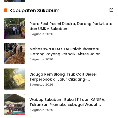
Kabupaten Sukabumi
Plara Fest Resmi Dibuka, Dorong Pariwisata
dan UMKM Sukabumi
9 Agustus 2026
Mahasiswa KKM STAI Palabuhanratu
Gotong Royong Perbaiki Akses Jalan
Majelis Ta’lim di Sagaranten
8 Agustus 2026
Diduga Rem Blong, Truk Colt Diesel
Terperosok di Jalur Cikidang–
Palabuhanratu
8 Agustus 2026
Wabup Sukabumi Buka LT I dan KANIRA,
Tekankan Pramuka sebagai Wadah
Pembentukan Karakter
8 Agustus 2026