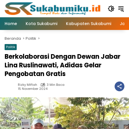
Langsung
ke
konten
Home
Kota Sukabumi
Kabupaten Sukabumi
Jaw
Beranda
Politik
Politik
Berkolaborasi Dengan Dewan Jabar
Lina Ruslinawati, Adidas Gelar
Pengobatan Gratis
Rizky Miftah
3 Min Baca
15 November 2024