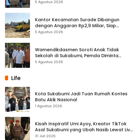
Spanduk Larangan
5 Agustus 2026
Kantor Kecamatan Surade Dibangun
dengan Anggaran Rp2,9 Miliar, Siap
Hadirkan Layanan Lebih Optimal
5 Agustus 2026
Wamendikdasmen Soroti Anak Tidak
Sekolah di Sukabumi, Pemda Diminta
Perkuat Kolaborasi Pendidikan
5 Agustus 2026
Life
Kota Sukabumi Jadi Tuan Rumah Kontes
Batu Akik Nasional
1 Agustus 2026
Kisah Inspiratif Umi Ayoy, Kreator TikTok
Asal Sukabumi yang Ubah Nasib Lewat Live
Streaming
31 Juli 2026