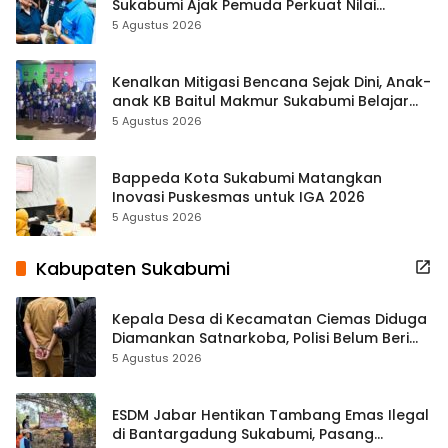
Sukabumi Ajak Pemuda Perkuat Nilai
Kebangsaan
5 Agustus 2026
Kenalkan Mitigasi Bencana Sejak Dini, Anak-
anak KB Baitul Makmur Sukabumi Belajar
Lewat Boneka Tangan
5 Agustus 2026
Bappeda Kota Sukabumi Matangkan
Inovasi Puskesmas untuk IGA 2026
5 Agustus 2026
Kabupaten Sukabumi
Kepala Desa di Kecamatan Ciemas Diduga
Diamankan Satnarkoba, Polisi Belum Beri
Penjelasan Resmi
5 Agustus 2026
ESDM Jabar Hentikan Tambang Emas Ilegal
di Bantargadung Sukabumi, Pasang