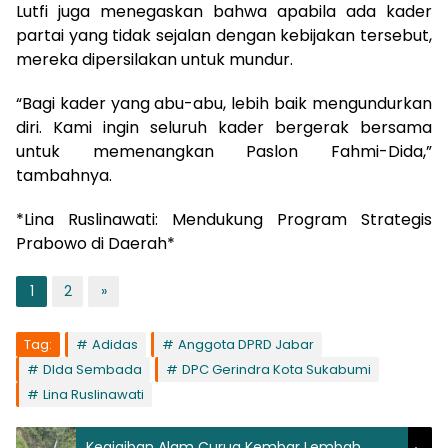
Lutfi juga menegaskan bahwa apabila ada kader
partai yang tidak sejalan dengan kebijakan tersebut,
mereka dipersilakan untuk mundur.
“Bagi kader yang abu-abu, lebih baik mengundurkan
diri. Kami ingin seluruh kader bergerak bersama
untuk memenangkan Paslon Fahmi-Dida,”
tambahnya.
*Lina Ruslinawati: Mendukung Program Strategis
Prabowo di Daerah*
1
2
»
Tag:
Adidas
Anggota DPRD Jabar
DIda Sembada
DPC Gerindra Kota Sukabumi
Lina Ruslinawati
Keajaiban Alam Curug Kembar Lembah