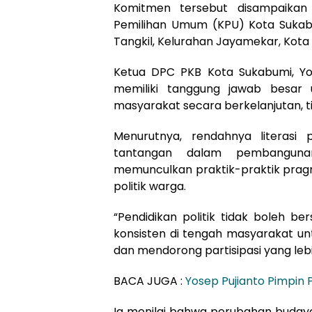
Komitmen tersebut disampaikan 
Pemilihan Umum (KPU) Kota Sukabu
Tangkil, Kelurahan Jayamekar, Kota
Ketua DPC PKB Kota Sukabumi, Yos
memiliki tanggung jawab besar 
masyarakat secara berkelanjutan, t
Menurutnya, rendahnya literasi 
tantangan dalam pembangunan
memunculkan praktik-praktik pragm
politik warga.
“Pendidikan politik tidak boleh ber
konsisten di tengah masyarakat 
dan mendorong partisipasi yang lebih
BACA JUGA :
Yosep Pujianto Pimpin
Ia menilai bahwa perubahan budaya