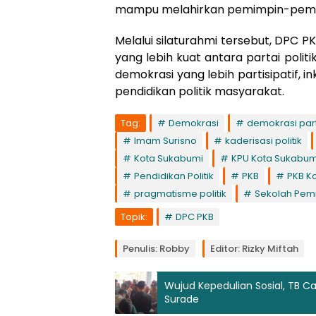
mampu melahirkan pemimpin-pemi
Melalui silaturahmi tersebut, DPC 
yang lebih kuat antara partai pol
demokrasi yang lebih partisipatif, i
pendidikan politik masyarakat.
Tag:
Demokrasi
demokrasi parti
Imam Surisno
kaderisasi politik
Kota Sukabumi
KPU Kota Sukabum
Pendidikan Politik
PKB
PKB K
pragmatisme politik
Sekolah Pemi
Topik:
DPC PKB
Penulis: Robby
Editor: Rizky Miftah
Wujud Kepedulian Sosial, TB Ca
Surade