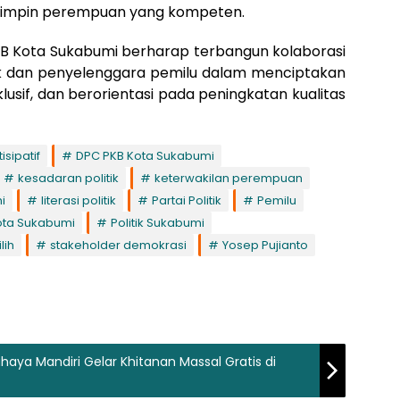
mpin perempuan yang kompeten.
PKB Kota Sukabumi berharap terbangun kolaborasi
itik dan penyelenggara pemilu dalam menciptakan
nklusif, dan berorientasi pada peningkatan kualitas
sipatif
DPC PKB Kota Sukabumi
kesadaran politik
keterwakilan perempuan
i
literasi politik
Partai Politik
Pemilu
ota Sukabumi
Politik Sukabumi
lih
stakeholder demokrasi
Yosep Pujianto
haya Mandiri Gelar Khitanan Massal Gratis di