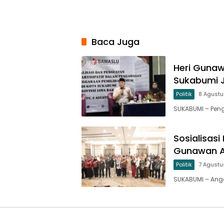
Baca Juga
Heri Gunaw
Sukabumi 
Politik
8 Agust
SUKABUMI – Pen
Sosialisasi
Gunawan Aj
Politik
7 Agustu
SUKABUMI – Anggo