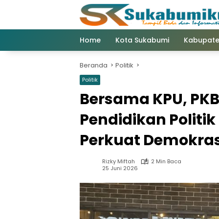
Langsung
ke
konten
Home
Kota Sukabumi
Kabupate
Beranda
Politik
Politik
Bersama KPU, PKB
Pendidikan Politi
Perkuat Demokras
Rizky Miftah
2 Min Baca
25 Juni 2026