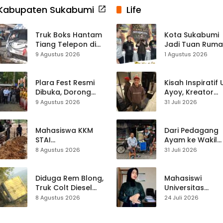
Kabupaten Sukabumi
Life
Truk Boks Hantam
Kota Sukabumi
Tiang Telepon di
Jadi Tuan Rum
Jampangkulon,
Kontes Batu Aki
9 Agustus 2026
1 Agustus 2026
Jadi Kecelakaan
Nasional
Ketiga di Titik yang
Sama
Plara Fest Resmi
Kisah Inspiratif
Dibuka, Dorong
Ayoy, Kreator
Pariwisata dan
TikTok Asal
9 Agustus 2026
31 Juli 2026
UMKM Sukabumi
Sukabumi yang
Ubah Nasib Lew
Live Streaming
Mahasiswa KKM
Dari Pedagang
STAI
Ayam ke Wakil
Palabuhanratu
Ketua DPRD, H.
8 Agustus 2026
31 Juli 2026
Gotong Royong
Usep Kenang
Perbaiki Akses
Perjalanan Hidu
Jalan Majelis Ta’lim
Pasar Cisaat
Diduga Rem Blong,
Mahasiswi
di Sagaranten
Truk Colt Diesel
Universitas
Terperosok di Jalur
Muhammadiyah
8 Agustus 2026
24 Juli 2026
Cikidang–
Sukabumi Raih
Palabuhanratu
Juara II Kompeti