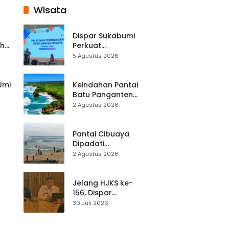
Wisata
Dispar Sukabumi
ah
Perkuat
k
Keselamatan
5 Agustus 2026
Destinasi, SDM
Pariwisata Dibekali
Mitigasi hingga
 Umi
Keindahan Pantai
Teknik Evakuasi
Batu Panganten
Mulai Dilirik
2 Agustus 2026
Wisatawan Lokal
at
dan Luar Daerah
Pantai Cibuaya
Dipadati
Wisatawan,
2 Agustus 2026
Balawista Ingatkan
p di
Pengunjung Tetap
Waspada
Jelang HJKS ke-
156, Dispar
Kabupaten
30 Juli 2026
Sukabumi Perkuat
si
Promosi Wisata