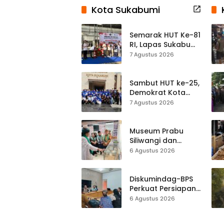
Kota Sukabumi
Semarak HUT Ke-81
RI, Lapas Sukabumi
Resmi Gelar Pekan
7 Agustus 2026
Olahraga dan
Lomba Tradisional
Sambut HUT ke-25,
Demokrat Kota
Sukabumi
7 Agustus 2026
Gelorakan
Gerakan Indonesia
ASRI Lewat Aksi
Museum Prabu
Bersih Masjid
Siliwangi dan
Agung
Museum Keramik
6 Agustus 2026
Al-Fath Punya
Gedung Baru,
Hampir 500 Koleksi
Diskumindag-BPS
Dipisahkan
Perkuat Persiapan
Sensus Ekonomi,
6 Agustus 2026
Pelaku Usaha
Sukabumi Diminta