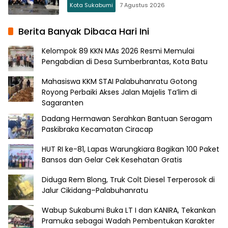
Kota Sukabumi
7 Agustus 2026
Berita Banyak Dibaca Hari Ini
Kelompok 89 KKN MAs 2026 Resmi Memulai
Pengabdian di Desa Sumberbrantas, Kota Batu
Mahasiswa KKM STAI Palabuhanratu Gotong
Royong Perbaiki Akses Jalan Majelis Ta’lim di
Sagaranten
Dadang Hermawan Serahkan Bantuan Seragam
Paskibraka Kecamatan Ciracap
HUT RI ke-81, Lapas Warungkiara Bagikan 100 Paket
Bansos dan Gelar Cek Kesehatan Gratis
Diduga Rem Blong, Truk Colt Diesel Terperosok di
Jalur Cikidang–Palabuhanratu
Wabup Sukabumi Buka LT I dan KANIRA, Tekankan
Pramuka sebagai Wadah Pembentukan Karakter