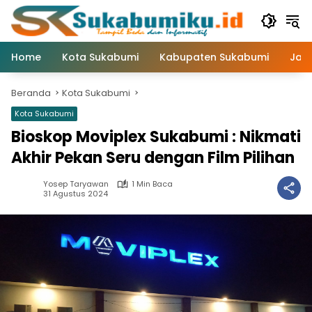
Langsung
ke
konten
Home
Kota Sukabumi
Kabupaten Sukabumi
Jaw
Beranda
Kota Sukabumi
Kota Sukabumi
Bioskop Moviplex Sukabumi : Nikmati
Akhir Pekan Seru dengan Film Pilihan
Yosep Taryawan
1 Min Baca
31 Agustus 2024