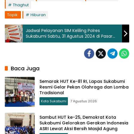
Thaghut
Topik:
Hiburan
Jadwal Pelayanan SIM Keliling Polres
Sukabumi Sabtu, 31 Agustus 2024 di Pasar
Terminal Bojonglopang
Baca Juga
Semarak HUT Ke-81 RI, Lapas Sukabumi
Resmi Gelar Pekan Olahraga dan Lomba
Tradisional
Kota Sukabumi
7 Agustus 2026
Sambut HUT ke-25, Demokrat Kota
Sukabumi Gelorakan Gerakan Indonesia
ASRI Lewat Aksi Bersih Masjid Agung