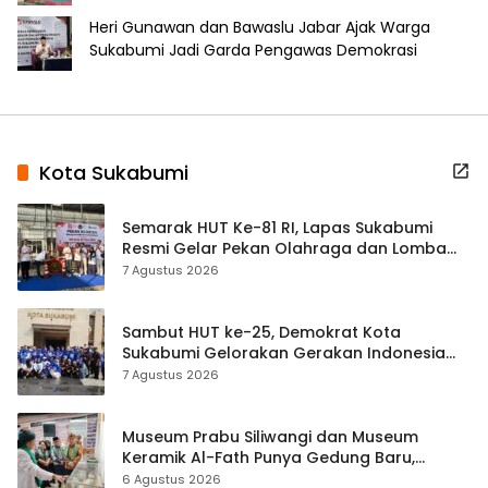
Heri Gunawan dan Bawaslu Jabar Ajak Warga
Sukabumi Jadi Garda Pengawas Demokrasi
Kota Sukabumi
Semarak HUT Ke-81 RI, Lapas Sukabumi
Resmi Gelar Pekan Olahraga dan Lomba
Tradisional
7 Agustus 2026
Sambut HUT ke-25, Demokrat Kota
Sukabumi Gelorakan Gerakan Indonesia
ASRI Lewat Aksi Bersih Masjid Agung
7 Agustus 2026
Museum Prabu Siliwangi dan Museum
Keramik Al-Fath Punya Gedung Baru,
Hampir 500 Koleksi Dipisahkan
6 Agustus 2026