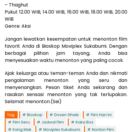
– Thaghut
Pukul: 12.00 WIB, 14.00 WIB, 16.00 WIB, 18.00 WIB, 20.00
WIB
Genre: Aksi
Jangan lewatkan kesempatan untuk menonton film
favorit Anda di Bioskop Moviplex Sukabumi. Dengan
berbagai pilihan jam tayang, Anda bisa
menyesuaikan waktu menonton yang paling cocok.
Ajak keluarga atau teman-teman Anda dan nikmati
pengalaman menonton yang seru dan
menyenangkan. Pesan tiket Anda sekarang dan
rasakan sensasi menonton yang tak terlupakan.
Selamat menonton.(Sei)
Tag:
Bioskop
Dosen Ghaib
Film Hari Ini
Film Seru
Jadwal Film
Kaka Bos
Kang Mak
Moviplex Sukabumi
Nonton Film