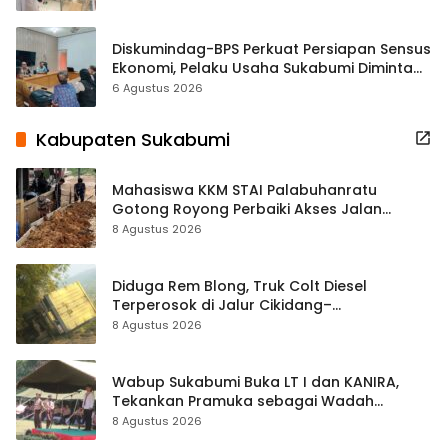
Diskumindag-BPS Perkuat Persiapan Sensus
Ekonomi, Pelaku Usaha Sukabumi Diminta
Terbuka Beri Data
6 Agustus 2026
Kabupaten Sukabumi
Mahasiswa KKM STAI Palabuhanratu
Gotong Royong Perbaiki Akses Jalan
Majelis Ta’lim di Sagaranten
8 Agustus 2026
Diduga Rem Blong, Truk Colt Diesel
Terperosok di Jalur Cikidang–
Palabuhanratu
8 Agustus 2026
Wabup Sukabumi Buka LT I dan KANIRA,
Tekankan Pramuka sebagai Wadah
Pembentukan Karakter
8 Agustus 2026