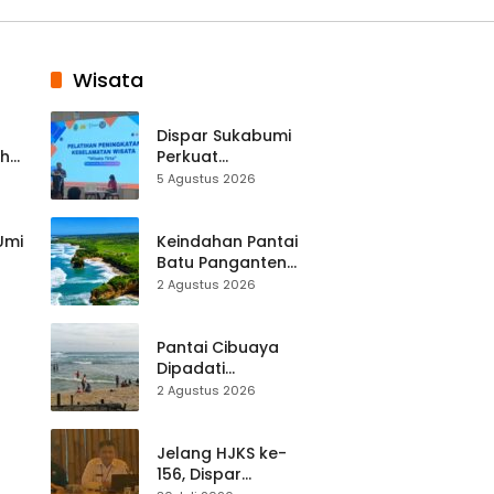
Wisata
Dispar Sukabumi
ah
Perkuat
k
Keselamatan
5 Agustus 2026
Destinasi, SDM
Pariwisata Dibekali
Mitigasi hingga
 Umi
Keindahan Pantai
Teknik Evakuasi
Batu Panganten
Mulai Dilirik
2 Agustus 2026
Wisatawan Lokal
at
dan Luar Daerah
Pantai Cibuaya
Dipadati
Wisatawan,
2 Agustus 2026
Balawista Ingatkan
p di
Pengunjung Tetap
Waspada
Jelang HJKS ke-
156, Dispar