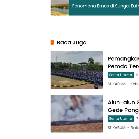
Fenomena Emas di Sungai Eufr
Baca Juga
Pemangkasa
Pemda Tera
Berita Utama
9
SUKABUMI – Kebi
Alun-alun 
Gede Pang
Berita Utama
7
SUKABUMI – Bal