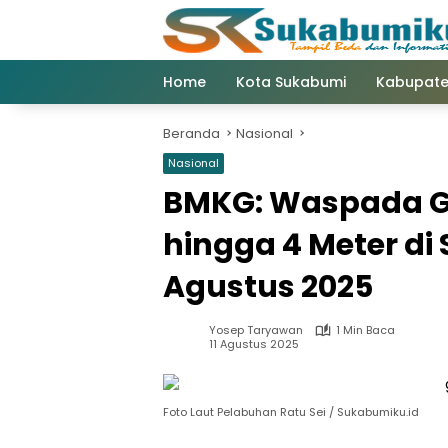
Langsung
ke
konten
Home
Kota Sukabumi
Kabupate
Beranda
Nasional
Nasional
BMKG: Waspada G
hingga 4 Meter di 
Agustus 2025
Yosep Taryawan
1 Min Baca
11 Agustus 2025
Foto Laut Pelabuhan Ratu Sei / Sukabumiku.id