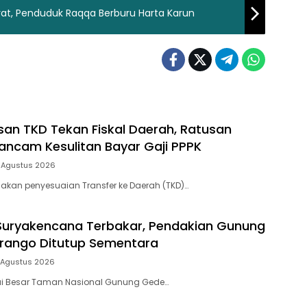
at, Penduduk Raqqa Berburu Harta Karun
n TKD Tekan Fiskal Daerah, Ratusan
ncam Kesulitan Bayar Gaji PPPK
 Agustus 2026
jakan penyesuaian Transfer ke Daerah (TKD)…
Suryakencana Terbakar, Pendakian Gunung
rango Ditutup Sementara
 Agustus 2026
ai Besar Taman Nasional Gunung Gede…