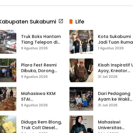
Kabupaten Sukabumi
Life
Truk Boks Hantam
Kota Sukabumi
Tiang Telepon di
Jadi Tuan Rum
Jampangkulon,
Kontes Batu Aki
9 Agustus 2026
1 Agustus 2026
Jadi Kecelakaan
Nasional
Ketiga di Titik yang
Sama
Plara Fest Resmi
Kisah Inspiratif
Dibuka, Dorong
Ayoy, Kreator
Pariwisata dan
TikTok Asal
9 Agustus 2026
31 Juli 2026
UMKM Sukabumi
Sukabumi yang
Ubah Nasib Lew
Live Streaming
Mahasiswa KKM
Dari Pedagang
STAI
Ayam ke Wakil
Palabuhanratu
Ketua DPRD, H.
8 Agustus 2026
31 Juli 2026
Gotong Royong
Usep Kenang
Perbaiki Akses
Perjalanan Hidu
Jalan Majelis Ta’lim
Pasar Cisaat
Diduga Rem Blong,
Mahasiswi
di Sagaranten
Truk Colt Diesel
Universitas