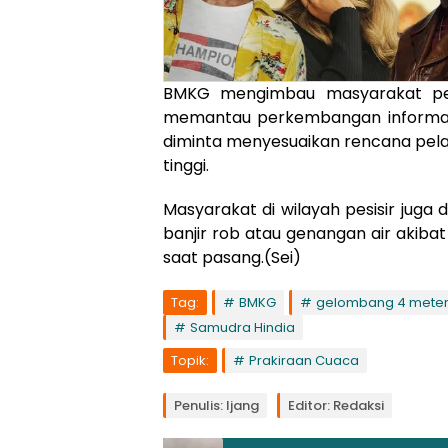
BMKG mengimbau masyarakat pesi
memantau perkembangan informasi
diminta menyesuaikan rencana pela
tinggi.
Masyarakat di wilayah pesisir juga
banjir rob atau genangan air akib
saat pasang.(Sei)
Tag:
BMKG
gelombang 4 mete
Samudra Hindia
Topik:
Prakiraan Cuaca
Penulis: Ijang
Editor: Redaksi