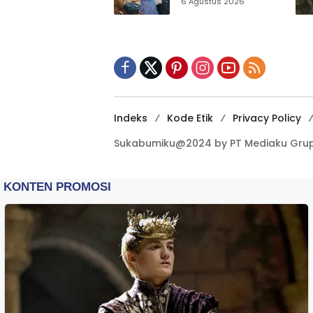
Sensus Ekonomi,
6 Agustus 2026
Pelaku Usaha
Sukabumi Diminta
Terbuka Beri Data
Indeks
Kode Etik
Privacy Policy
Sukabumiku@2024 by PT Mediaku Grup