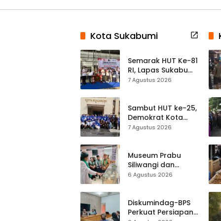
Kota Sukabumi
Semarak HUT Ke-81
RI, Lapas Sukabumi
Resmi Gelar Pekan
7 Agustus 2026
Olahraga dan
Lomba Tradisional
Sambut HUT ke-25,
Demokrat Kota
Sukabumi
7 Agustus 2026
Gelorakan
Gerakan Indonesia
ASRI Lewat Aksi
Museum Prabu
Bersih Masjid
Siliwangi dan
Agung
Museum Keramik
6 Agustus 2026
Al-Fath Punya
Gedung Baru,
Hampir 500 Koleksi
Diskumindag-BPS
Dipisahkan
Perkuat Persiapan