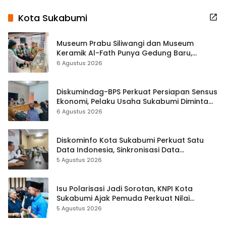
Kota Sukabumi
Museum Prabu Siliwangi dan Museum
Keramik Al-Fath Punya Gedung Baru,
Hampir 500 Koleksi Dipisahkan
6 Agustus 2026
Diskumindag-BPS Perkuat Persiapan Sensus
Ekonomi, Pelaku Usaha Sukabumi Diminta
Terbuka Beri Data
6 Agustus 2026
Diskominfo Kota Sukabumi Perkuat Satu
Data Indonesia, Sinkronisasi Data
Kewilayahan Dikebut
5 Agustus 2026
Isu Polarisasi Jadi Sorotan, KNPI Kota
Sukabumi Ajak Pemuda Perkuat Nilai
Kebangsaan
5 Agustus 2026