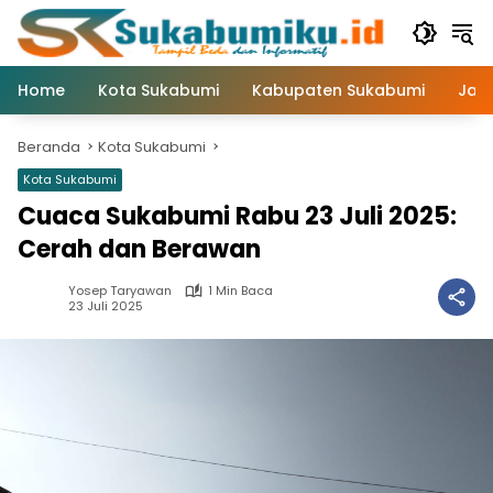
Langsung
ke
konten
Home
Kota Sukabumi
Kabupaten Sukabumi
Jaw
Beranda
Kota Sukabumi
Kota Sukabumi
Cuaca Sukabumi Rabu 23 Juli 2025:
Cerah dan Berawan
Yosep Taryawan
1 Min Baca
23 Juli 2025