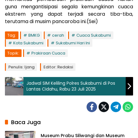
guna mengantisipasi segala kemungkinan cuaca
ekstrem yang dapat terjadi secara tiba-tiba,
terutama di musim pancaroba ini.(Sei)
Tag:
BMKG
cerah
Cuaca Sukabumi
Kota Sukabumi
Sukabumi Hari Ini
Topik:
Prakiraan Cuaca
Penulis: Ijang
Editor: Redaksi
Jadwal SIM Keliling Polres Sukabumi di Pos
Lantas Cidahu, Rabu 23 Juli 2025
Baca Juga
Museum Prabu Siliwangi dan Museum