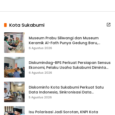
Kota Sukabumi
Museum Prabu Siliwangi dan Museum
Keramik Al-Fath Punya Gedung Baru,
Hampir 500 Koleksi Dipisahkan
6 Agustus 2026
Diskumindag-BPS Perkuat Persiapan Sensus
Ekonomi, Pelaku Usaha Sukabumi Diminta
Terbuka Beri Data
6 Agustus 2026
Diskominfo Kota Sukabumi Perkuat Satu
Data Indonesia, Sinkronisasi Data
Kewilayahan Dikebut
5 Agustus 2026
Isu Polarisasi Jadi Sorotan, KNPI Kota